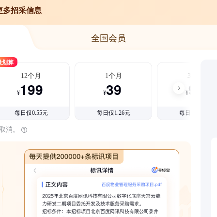
更多招采信息
全国会员
最划算
12个月
1个月
3个月
199
39
99
¥
¥
¥
每日仅0.55元
每日仅1.26元
每日仅1.08元
时取消。