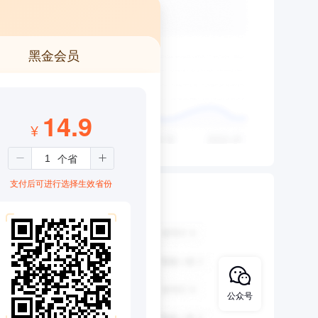
黑金会员
14.9
¥
支付后可进行选择生效省份
公众号