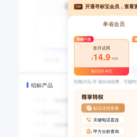
开通寻标宝会员，查看
VIP
单省会员
限购一次
首月试用
14.9
¥39
¥
每日仅0.48元
到期29元/月/省自动续费，可随
招标产品
标讯详情查看
关键电话直连
甲方分析查询