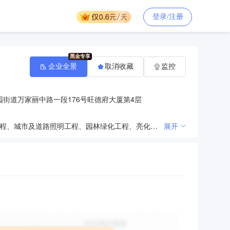
登录/注册
企业全景
取消收藏
监控
街道万家丽中路一段176号旺德府大厦第4层
住宅房屋建筑；建筑工程施工总承包；工程勘察设计；房屋建筑工程、人防工程、建筑节能改造、电力工程、城市及道路照明工程、园林绿化工程、亮化工程、水利水电工程、建设工程、景观和绿地设施、交通设施工程施工；建筑行业建筑工程、建筑装饰工程、建筑幕墙工程、建筑节能改造设计；建筑装修装饰工程、建筑幕墙工程、钢结构工程、地基与基础工程专业承包；工程装饰；建筑钢结构、预制构件工程安装服务；混凝土预制件销售；建筑工程机械与设备经营租赁；城市基础设施建设；政府公用工程及配套设施、保障房及配套设施项目的建设与管理；古建筑工程服务；新材料、新设备、节能及环保产品工程的设计、施工；建筑科技的技术开发、咨询服务；对外承包工程业务；工程咨询。（依法须经批准的项目，经相关部门批准后方可开展经营活动，未经批准不得从事P2P网贷、股权众筹、互联网保险、资管及跨界从事金融、第三方支付、虚拟货币交易、ICO、非法外汇等互联网金融业务）
展开