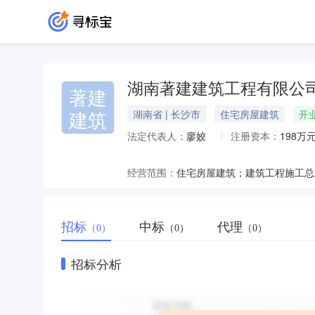
湖南著建建筑工程有限公
著建
建筑
湖南省 | 长沙市
住宅房屋建筑
开
法定代表人：
廖姣
注册资本：
198万
经营范围：
招标
中标
代理
（0）
（0）
（0）
招标分析