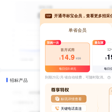
开通寻标宝会员，查看更多招采
VIP
单省会员
限购一次
最划算
1
首月试用
1
14.9
¥39
¥
¥
每日仅0.48元
每日仅
到期29元/月/省自动续费，可随时取消。
招标产品
标讯详情查看
关键电话直连