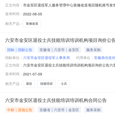
市金安区退役军人服务管理中心装修改造项目随机摇号发包公
正文内容：
额以下及抢险救灾应急工程施工企业诚信名录库企业：六
发布时间：
2022-08-05
（金政办秘〔2021〕50号）规范性文件规定，决定对该项
军人服务管理中心
相关产品：
装修改造
六安市金安区退役士兵技能培训培训机构项目询价公
招标｜招标公告
安徽省｜六安市｜金安区
服务采购
招标单位：
六安市金安区退役军人事务局
代理单位：
安徽鼎信造
六安市金安区退役士兵技能培训培训机构项目询价公告六
正文内容：
鼎信造价咨询有限公司受六安市金安区退役军人事务局的
发布时间：
2021-07-09
购项目名称及内容1、项目名称：六安市金安区退役士兵技能培
局5、资金来源：财政资金6、
相关产品：
退役
技能培训
士兵
六安市金安区退役士兵技能培训培训机构合同公告
中标｜其他公告
安徽省｜六安市｜金安区
服务采购