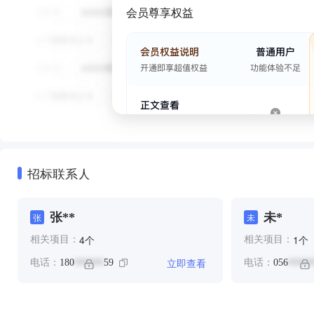
会员尊享权益
招标联系人
张**
未*
张
未
个
个
4
1
相关项目：
相关项目：
立即查看
电话：
180
59
电话：
056
******
*****