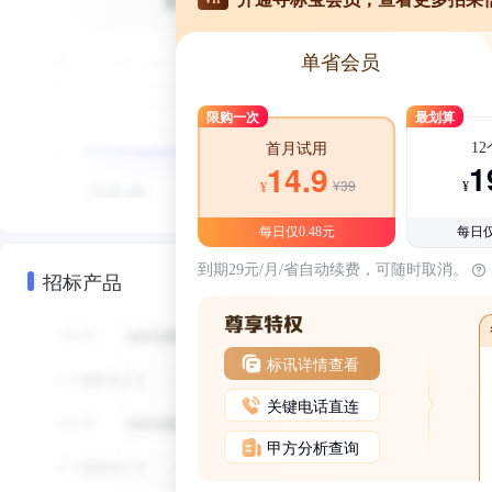
单省会员
限购一次
最划算
1
首月试用
1
14.9
¥39
¥
¥
每日仅0.48元
每日仅
到期29元/月/省自动续费，可随时取消。
招标产品
标讯详情查看
关键电话直连
甲方分析查询