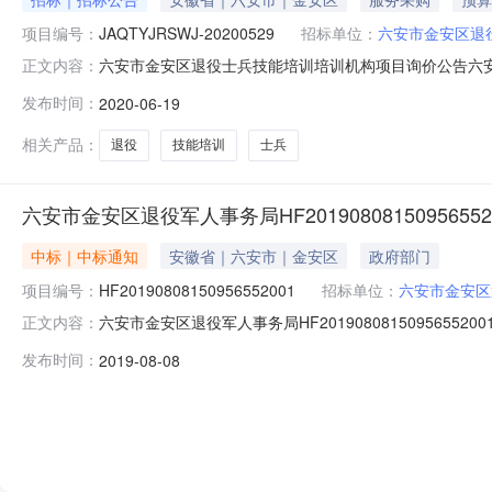
项目编号：
JAQTYJRSWJ-20200529
招标单位：
六安市金安区退
六安市金安区退役士兵技能培训培训机构项目询价公告六
正文内容：
对六安市金安区退役士兵技能培训培训机构项目进行询价
发布时间：
2020-06-19
培训机构2、项目编号：JAQTYJRSWJ-2020052
划分：不分包二、供应商资
相关产品：
退役
技能培训
士兵
六安市金安区退役军人事务局HF2019080815095655
中标｜中标通知
安徽省｜六安市｜金安区
政府部门
项目编号：
HF20190808150956552001
招标单位：
六安市金安区
六安市金安区退役军人事务局HF2019080815095655
正文内容：
HF20190808150956552001直接采购项目公告日
发布时间：
2019-08-08
电话14790202206采购品目名称木骨架为主的椅凳类;