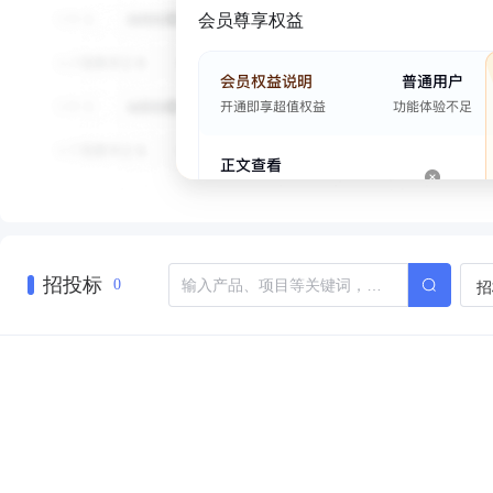
会员尊享权益
招投标
招
0