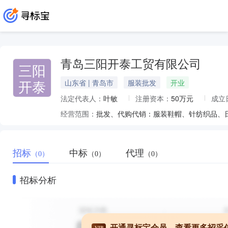
青岛三阳开泰工贸有限公司
三阳
开泰
山东省 | 青岛市
服装批发
开业
法定代表人：
叶敏
注册资本：
50万元
成立
经营范围：
招标
中标
代理
（0）
（0）
（0）
招标分析
开通寻标宝会员，查看更多招采
VIP