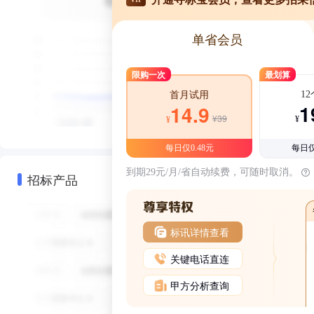
单省会员
限购一次
最划算
1
首月试用
1
14.9
¥39
¥
¥
每日仅0.48元
每日仅
到期29元/月/省自动续费，可随时取消。
招标产品
标讯详情查看
关键电话直连
甲方分析查询