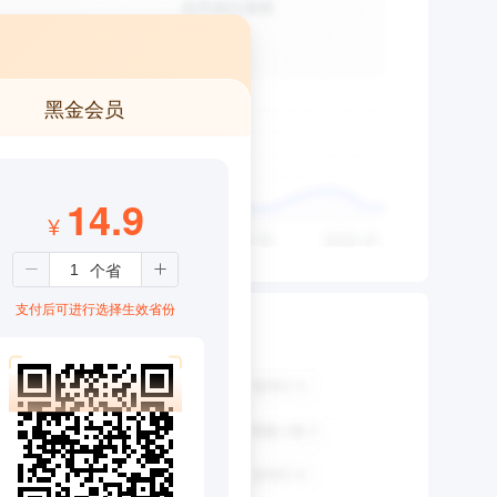
黑金会员
14.9
¥
支付后可进行选择生效省份