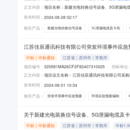
项目名称：新建光电转换信号设备、5G泄漏电缆及
正文内容：
项目立项文号：建设单位：江苏佳辰通讯科技有限
发布时间：
2024-08-28 02:17
相关产品：
新建光电转换信号设备
5G泄漏电缆及卡具
江苏佳辰通讯科技有限公司突发环境事件应急
中标｜中标通知
江苏省｜苏州市｜常熟市
项目编号：
320581MA26CF2F82407310025
招标单位
项目业主名称：江苏佳辰通讯科技有限公司采购
正文内容：
320581MA26CF2F82407310025选
发布时间：
2024-08-01 10:34
限：按照合同双方自行约定服务金额：￥10,00
相关产品：
突发环境事件应急预案
环境应急预案编制
关于新建光电装换信号设备、5G泄漏电缆及
中标｜中标通知
江苏省｜苏州市｜常熟市
中标1.