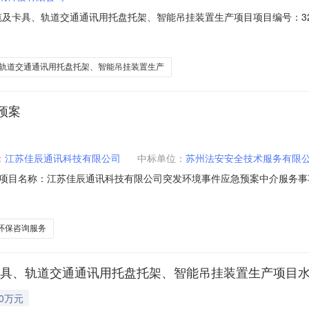
卡具、轨道交通通讯用托盘托架、智能吊挂装置生产项目项目编号：32058
公司投资额(万元)：15000工程性质：工程地址：常熟市支塘镇广达
轨道交通通讯用托盘托架、智能吊挂装置生产
预案
：
江苏佳辰通讯科技有限公司
中标单位：
苏州法安安全技术服务有限
项目名称：江苏佳辰通讯科技有限公司突发环境事件应急预案中介服务事
取中介日期：2024-07-3115:30:00项目规模：项目投资额（￥1.5E8
0.00元选取中介方式：null中选企业名称：苏州法安安全技术服务有限
环保咨询服务
卡具、轨道交通通讯用托盘托架、智能吊挂装置生产项目
50万元