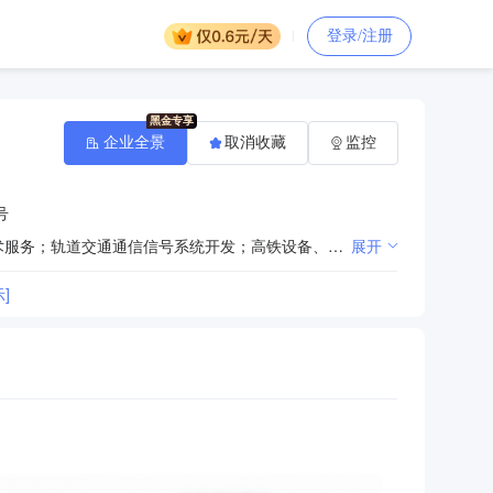
登录/注册
企业全景
取消收藏
监控
号
一般项目：城市轨道交通设备制造；高铁设备、配件制造；通信设备制造；光电子器件制造；5G通信技术服务；轨道交通通信信号系统开发；高铁设备、配件销售；轨道交通工程机械及部件销售；橡胶制品制造；橡胶制品销售；五金产品制造；模具销售；金属制品销售；金属制品修理；光电子器件销售；网络设备制造；智能基础制造装备制造；智能基础制造装备销售；塑料制品制造；塑料制品销售；塑料加工专用设备制造；塑料加工专用设备销售；金属材料制造；金属材料销售；钢压延加工；锻件及粉末冶金制品制造；锻件及粉末冶金制品销售；金属切割及焊接设备制造；金属切割及焊接设备销售；金属表面处理及热处理加工；金属结构制造；金属结构销售；金属切削加工服务；金属切削机床制造；金属切削机床销售；金属成形机床制造；金属成形机床销售；金属废料和碎屑加工处理；机械零件、零部件加工；通用设备制造（不含特种设备制造）；专用设备制造（不含许可类专业设备制造）；通用零部件制造；机械零件、零部件销售（除依法须经批准的项目外，凭营业执照依法自主开展经营活动）
展开
]