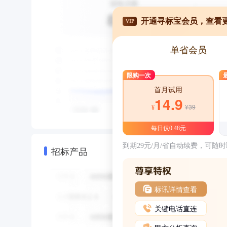
开通寻标宝会员，查看
VIP
单省会员
限购一次
首月试用
14.9
¥39
¥
每日仅0.48元
到期29元/月/省自动续费，可随
招标产品
标讯详情查看
关键电话直连