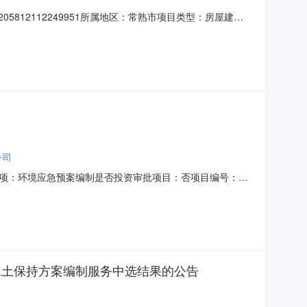
12112249951所属地区：常熟市项目类型：房屋建筑
路北侧计划开工时间：计划竣工时间：
公司
项：环境应急预案编制是否投资审批项目：否项目编号：
元）项目所属区域：江苏省苏州市常熟市服务类型：环保咨询服务服务时
公司中选企业联系地址：苏州工业园区唯新路91号中旭
水土保持方案编制服务中选结果的公告