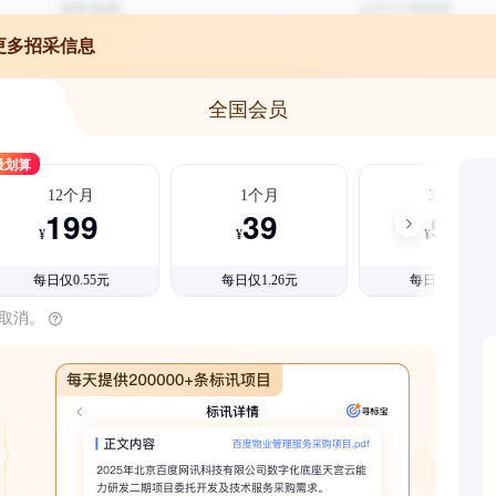
更多招采信息
全国会员
最划算
12个月
1个月
3个月
199
39
99
¥
¥
¥
每日仅0.55元
每日仅1.26元
每日仅1.08元
时取消。