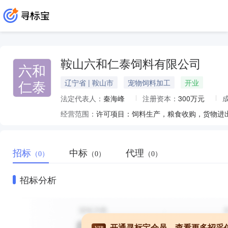
鞍山六和仁泰饲料有限公司
六和
仁泰
辽宁省 | 鞍山市
宠物饲料加工
开业
法定代表人：
秦海峰
注册资本：
300万元
经营范围：
招标
中标
代理
（0）
（0）
（0）
招标分析
开通寻标宝会员，查看更多招采
VIP