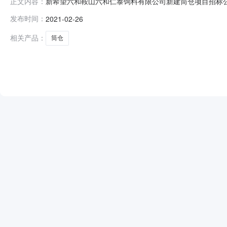
新希望六和鞍山六和仁泰饲料有限公司新建筒仓项目招标公告20
正文内容：
务分类：工程建造施工类发布时间：2021-02-2609
发布时间：
2021-02-26
1.1项目名称：鞍山六和仁泰饲料有限公司新建筒仓项目1
相关产品：
筒仓