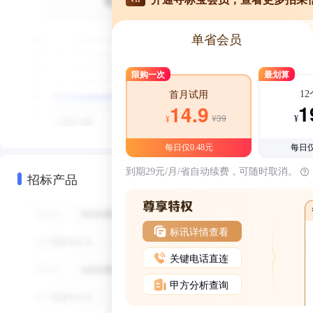
单省会员
限购一次
最划算
1
首月试用
1
14.9
¥39
¥
¥
每日仅0.48元
每日仅
到期29元/月/省自动续费，可随时取消。
招标产品
标讯详情查看
关键电话直连
甲方分析查询