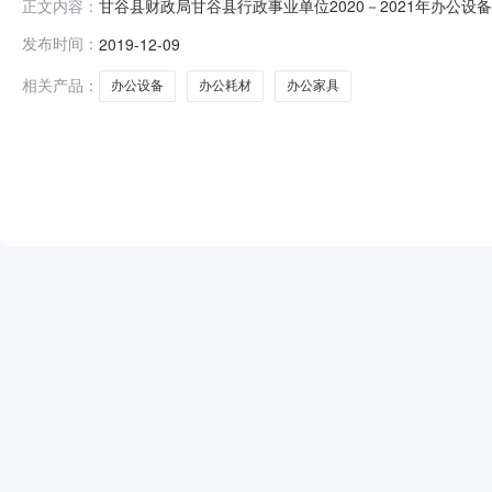
甘谷县财政局甘谷县行政事业单位2020－2021年办
正文内容：
信息：采购项目名称甘谷县财政局甘谷县行政事业单位20
发布时间：
2019-12-09
服务采购单位甘谷县财政局行政区域甘谷县公告时间2019年1
银军、赵
相关产品：
办公设备
办公耗材
办公家具