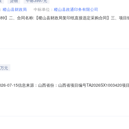
教
货物
中标3997元
：
稷山县财政局
中标单位：
稷山县政通印务有限公司
26-549289】二、合同名称:【稷山县财政局复印纸直接选定采购合同】三
】地址：山西省运城市稷山县稷山县崇文街20号联系人：**青供应商（
：主要标的名称：乐活天章复印纸A470g500张/包规格型号（或服务要求）
2万元
6-07-15信息来源：山西省份：山西省项目编号TA2026SX10034
牌价格12.9175万元人民币挂牌期间5挂牌日期2026-07-15交易