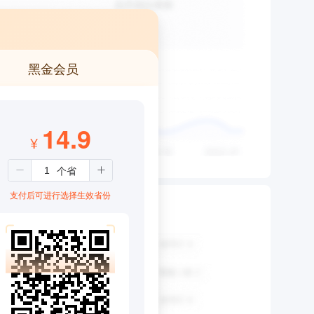
黑金会员
14.9
¥
支付后可进行选择生效省份