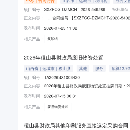
中标｜合同公告
山西省｜运城市｜稷山县
办公文
项目编号：
SXZFCG-DZMCHT-2026-549289
招标单位
一、合同编号:【SXZFCG-DZMCHT-20
正文内容：
五、合同主体采购人（甲方）：【稷山县财政局
发布时间：
2026-07-23 11:32
北联系人：辛慧玲六、合同主要信息1、主要标的信息
相关产品：
复印纸
2026年稷山县财政局废旧物资处置
山西省｜运城市｜稷山县
其他
服务
预算12.9
项目编号：
TA2026SX1003420
2026年稷山县财政局废旧物资处置挂牌日期：202
正文内容：
转让方名称稷山县财政局转让标的所在地区稷山县挂
发布时间：
2026-07-15 00:31
雄-15235695585)
相关产品：
废旧物资处置
稷山县财政局其他印刷服务直接选定采购合同