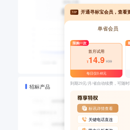
开通寻标宝会员，查看
VIP
单省会员
限购一次
首月试用
14.9
¥39
¥
每日仅0.48元
到期29元/月/省自动续费，可随
招标产品
标讯详情查看
关键电话直连