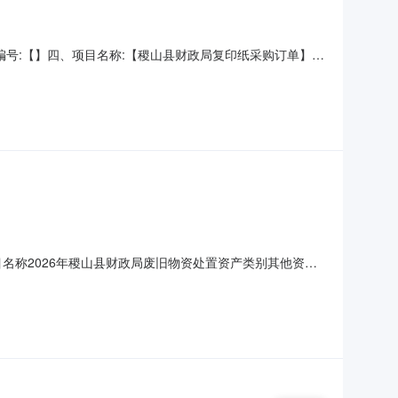
、项目编号:【】四、项目名称:【稷山县财政局复印纸采购订单】
乙方）：【稷山县政通印务有限公司】地址：稷山县稷峰东街
：参数:系列:天章乐活天章;克数:70g;规格:A4;
20项目名称2026年稷山县财政局废旧物资处置资产类别其他资产
方式动态报价转让事项说明业务无法提供(详情联系周