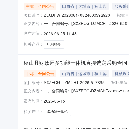
中标｜合同公告
山西省｜运城市｜稷山县
服务采
项目编号：
ZJXDFW-202606140824000392920
招标单
一、合同编号:【SXZFCG-DZMCHT-2026-
正文内容：
项目名称:【稷山县财政局其他印刷服务采购订
发布时间：
2026-06-25 11:48
【稷山县政通印务有限公司】地址：稷山县稷峰
相关产品：
印刷服务
稷山县财政局多功能一体机直接选定采购合同
中标｜合同公告
山西省｜运城市｜稷山县
机械设
项目编号：
SXZFCG-DZMCHT-2026-517395
招标单位
一、合同编号:【SXZFCG-DZMCHT-20
正文内容：
采购订单】五、合同主体采购人（甲方）：【稷
发布时间：
2026-06-15
司】地址：振兴路民政局对面路西联系人：崔文虹
光;最大
相关产品：
多功能一体机