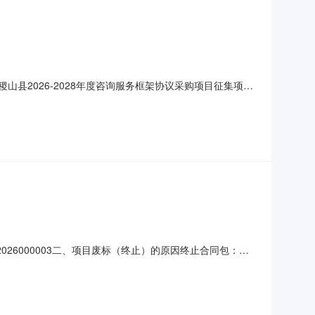
山县2026-2028年度咨询服务框架协议采购项目征集项目
328联系地址：稷山县崇文街20号三、入围供应商及产品（服务）
香、周丽霞、梁康虎(3)主要服务内容、服
2026000003二、项目废标（终止）的原因终止合同包：合
下方式联系。（一）征集人信息名称：稷山县财政局地址：稷
运城市经济技术开发区涑水东街山西煤炭运销集团运城有限公司