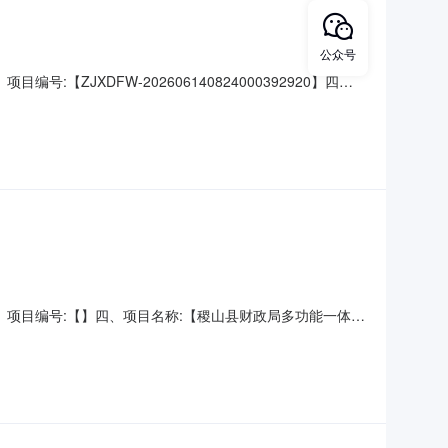
公众号
:【ZJXDFW-202606140824000392920】四、
山县稷山县崇文街20号联系人：**青供应商（乙方）：
称：资料汇编类（主要是指因工作需要印制的汇编材料
同】三、项目编号:【】四、项目名称:【稷山县财政局多功能一体机
青供应商（乙方）：【运城市王涛电脑有限公司稷山县分公
28DNA规格型号（或服务要求）：参数:打印类型:黑白激