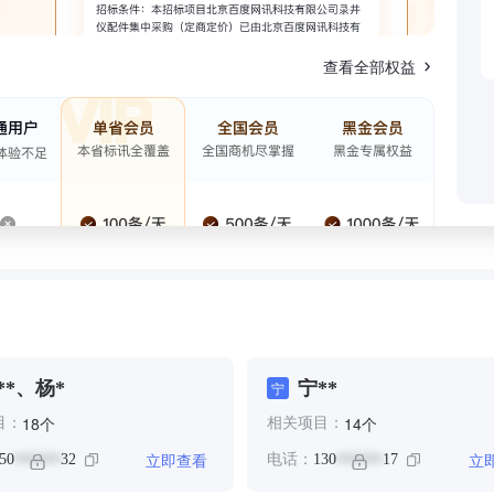
查看全部权益
**、杨*
宁**
宁
个
个
18
14
目：
相关项目：
立即查看
立
50
32
电话：
130
17
******
******