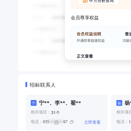
甲方分析查询
会员尊享权益
招标联系人
宁**、李**、翟**
杨
宁
杨
个
31
相关项目：
相关项
立即查看
电话：
035
67
电话：
1
*******