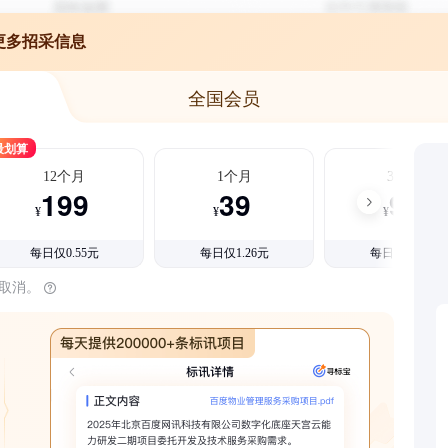
更多招采信息
全国会员
最划算
12个月
1个月
3个月
199
39
99
¥
¥
¥
每日仅0.55元
每日仅1.26元
每日仅1.08元
时取消。