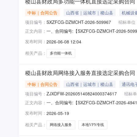
稷山县财政局多功能一体机直接选定采购合同
中标｜合同公告
山西省｜运城市｜稷山县
机械设
项目编号：
SXZFCG-DZMCHT-2026-509967
招标单位
一、合同编号:【SXZFCG-DZMCHT-20
正文内容：
采购订单】五、合同主体采购人（甲方）：【稷
发布时间：
2026-06-08 12:04
司】地址：振兴路民政局对面路西联系人：崔文虹
类型:黑白
相关产品：
多功能一体机
稷山县财政局网络接入服务直接选定采购合同
中标｜合同公告
山西省｜运城市｜稷山县
通讯电
项目编号：
ZJXDFW-202605140824000374617
招标单
一、合同编号:【SXZFCG-DZMCHT-2026-
正文内容：
项目名称:【稷山县财政局网络接入服务采购订
发布时间：
2026-05-19
【中国电信集团有限公司运城分公司】地址：运
相关产品：
网络接入服务
本地VPN专线