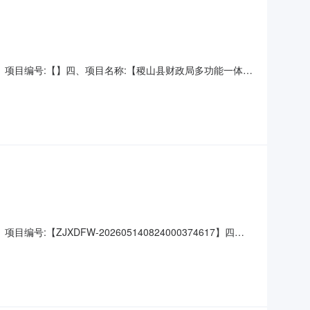
同】三、项目编号:【】四、项目名称:【稷山县财政局多功能一体机
青供应商（乙方）：【运城市王涛电脑有限公司稷山县分公
M2310N输稿器配置规格型号（或服务要求）：参数:打印
:【ZJXDFW-202605140824000374617】四、
山县稷山县崇文街20号联系人：**青供应商（乙方）：
息1、主要标的信息：主要标的名称：本地VPN专