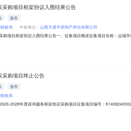
架协议采购项目框架协议入围结果公告
购
服务
县财政局
中标单位：
山西天盛平房地产评估有限公司
协议采购项目框架协议入围结果公告一、征集项目概述征集项目名称：运城市稷
征集人信息征集人名称：稷山县财政局联系人：王先生联系方式：0359-5532
入围价格/最低入围分82.91(2)评审小组成员名单：张霞、张俊琪、王春
协议采购项目终止公告
购
服务
县财政局
6-2028年度咨询服务框架协议采购项目征集项目编号：K140824000
应商不足2家三、其他补充事宜无四、凡对本次公告内容提出询问，请按以
328（二）采购代理机构信息名称：山西致明项目管理有限公司地址：山西省