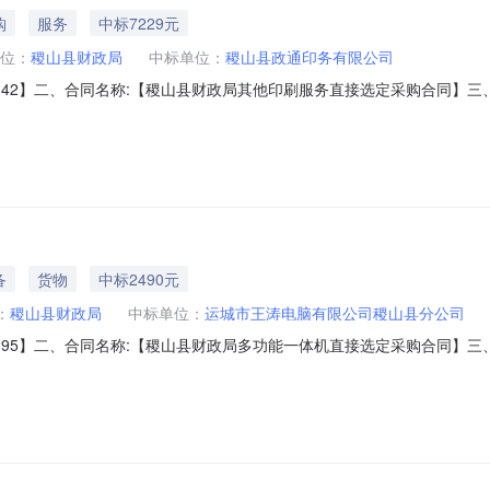
购
服务
中标7229元
位：
稷山县财政局
中标单位：
稷山县政通印务有限公司
526142】二、合同名称:【稷山县财政局其他印刷服务直接选定采购合同】三、项目编号
单】五、合同主体采购人（甲方）：【稷山县财政局】地址：山西省运城市稷
东街北联系人：辛慧玲六、合同主要信息1、主要标的信息：主要标的名
备
货物
中标2490元
：
稷山县财政局
中标单位：
运城市王涛电脑有限公司稷山县分公司
26-517395】二、合同名称:【稷山县财政局多功能一体机直接选定采购合
山县财政局】地址：山西省运城市稷山县稷山县崇文街20号联系人：**
六、合同主要信息1、主要标的信息：主要标的名称：A4黑白一体机M76