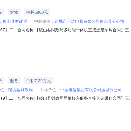
备
货物
中标5880元
：
稷山县财政局
中标单位：
运城市王涛电脑有限公司稷山县分公司
26-509967】二、合同名称:【稷山县财政局多功能一体机直接选定采购合
山县财政局】地址：山西省运城市稷山县稷山县崇文街20号联系人：**
六、合同主要信息1、主要标的信息：主要标的名称：理光A3黑白一体机
子
服务
中标7.29万元
位：
稷山县财政局
中标单位：
中国电信集团有限公司运城分公司
494119】二、合同名称:【稷山县财政局网络接入服务直接选定采购合同】三、项目编号
单】五、合同主体采购人（甲方）：【稷山县财政局】地址：山西省运城市稷
城市盐湖区中银北路与涑水西街交叉口西北角联系人：*娜六、合同主要信