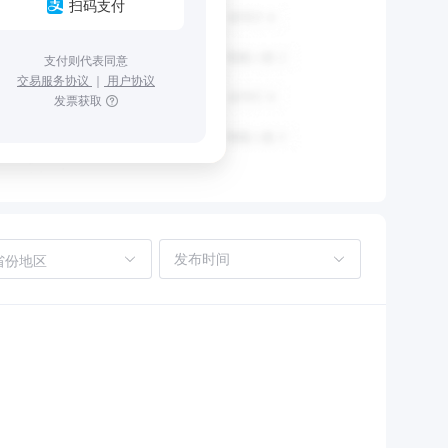
扫码支付
支付则代表同意
交易服务协议
｜
用户协议
发票获取
省份地区