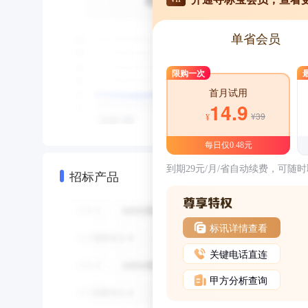
单省会员
限购一次
首月试用
14.9
¥39
¥
每日仅0.48元
到期29元/月/省自动续费，可随
招标产品
标讯详情查看
关键电话直连
甲方分析查询