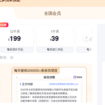
全国会员
最划算
12个月
1个月
3个月
199
39
99
¥
¥
¥
每日仅0.55元
每日仅1.26元
每日仅1.08元
时取消。