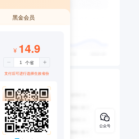
黑金会员
14.9
¥
支付后可进行选择生效省份
公众号