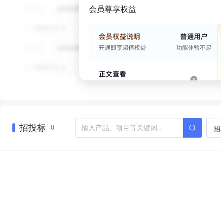
会员尊享权益
招投标
招
0