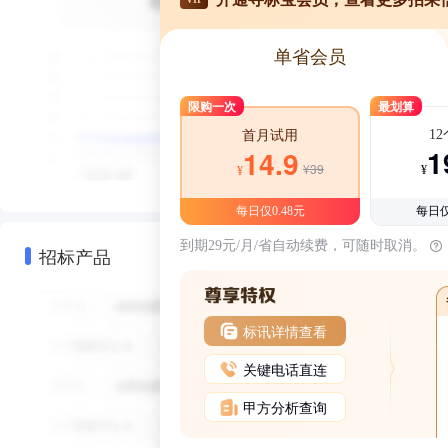
单省会员
限购一次
最划算
1
首月试用
1
14.9
¥39
¥
¥
每日仅0.48元
每日仅
到期29元/月/省自动续费，可随时取消。
招标产品
标讯详情查看
关键电话直连
甲方分析查询