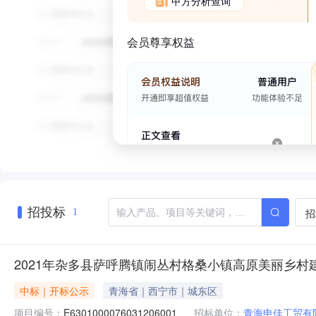
甲方分析查询
会员尊享权益
招投标
招
1
2021年杂多县萨呼腾镇闹丛村格桑小镇高原美丽乡村
中标｜开标公示
青海省｜西宁市｜城东区
项目编号：
E6301000076031206001
招标单位：
青海申佳工贸有