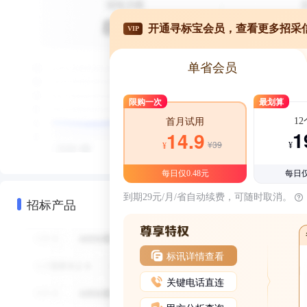
开通寻标宝会员，查看更多招采
VIP
单省会员
限购一次
最划算
1
首月试用
1
14.9
¥39
¥
¥
每日仅0.48元
每日仅
到期29元/月/省自动续费，可随时取消。
招标产品
标讯详情查看
关键电话直连