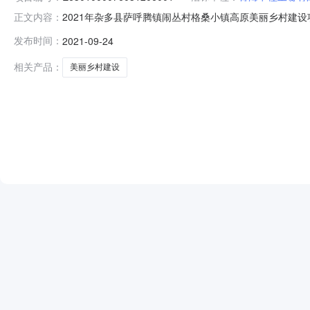
2021年杂多县萨呼腾镇闹丛村格桑小镇高原美丽乡村建设项目（设
正文内容：
海省政务服务监督管理局.开标室二开标时间2021-09-240
发布时间：
2021-09-24
金金额:0.00元,投标文件递交时间:未上传,投标人名称:青海
相关产品：
美丽乡村建设