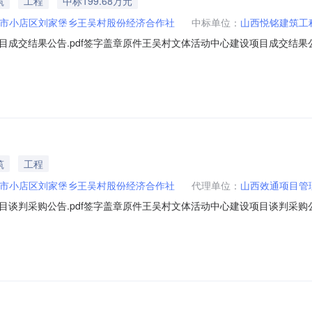
筑
工程
中标199.68万元
市小店区刘家堡乡王吴村股份经济合作社
中标单位：
山西悦铭建筑工
交结果公告.pdf签字盖章原件王吴村文体活动中心建设项目成交结果公告（采
经济合作社委托，于2025年3月27日对王吴村文体活动中心建设项目（采购
活动中心建设项目：排序成交单位名称成交价格1山西悦铭建筑工程有限公司
筑
工程
市小店区刘家堡乡王吴村股份经济合作社
代理单位：
山西效通项目管
目谈判采购公告.pdf签字盖章原件王吴村文体活动中心建设项目谈判采
区刘家堡乡王吴村股份经济合作社委托，现对王吴村文体活动中心建设项
购项目概况1.项目名称：王吴村文体活动中心建设项目2.采购编号：XTZB