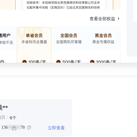
查看全部权益
吴**
个
6
项目：
立即查看
：
136
78
******