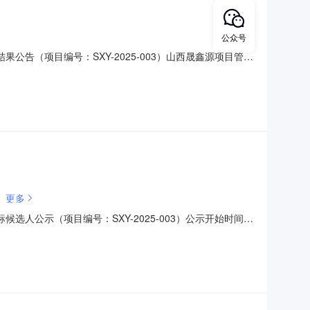
公众号
告（项目编号：SXY-2025-003）山西晟鑫源项目管理
采购项目（项目编号：SXY-2025-003）进行公开招
以泰科技有限公司1426500.00二、其他公示内容
更多
人公示（项目编号：SXY-2025-003）公示开始时间：
济合作社委托，于2025年2月17日上午09：30对王吴村梨
村梨园多功能设备采购项目：包号排序中标候选人名称投标报