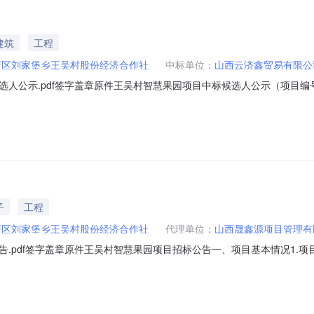
建筑
工程
店区刘家堡乡王吴村股份经济合作社
中标单位：
山西云济鑫贸易有限公
示.pdf签字盖章原件王吴村智慧果园项目中标候选人公示（项目编号：SXY
有限公司受山西省太原市小店区刘家堡乡王吴村股份经济合作社委托，于202
将中标候选人公示如下：一、评审情况王吴村智慧果园项目：排序中标候选人名称
子
工程
店区刘家堡乡王吴村股份经济合作社
代理单位：
山西晟鑫源项目管理有
df签字盖章原件王吴村智慧果园项目招标公告一、项目基本情况1.项目编号：
.最高限价：70万元。7.采购需求：本次招标共1包，参加投标的投标人
业综合管理平台（手机APP/小程序）1项。8.合同履行期限：30天9.