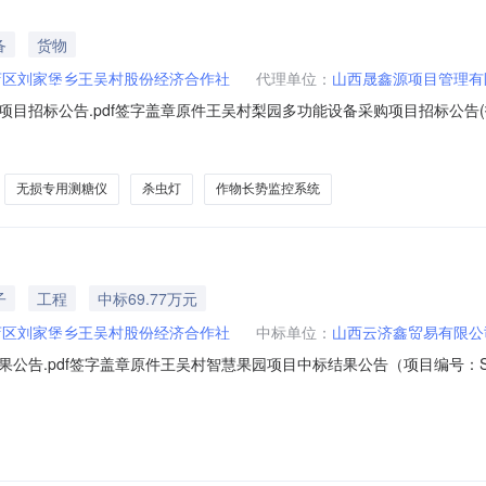
备
货物
店区刘家堡乡王吴村股份经济合作社
代理单位：
山西晟鑫源项目管理有
招标公告.pdf签字盖章原件王吴村梨园多功能设备采购项目招标公告(招标编
备采购项目(招标项目编号：SXY-2025-003),招标人为山西省太
进行国内公开招标。现将有关事宜公告如下：2.项目概况和招标范围2.1
无损专用测糖仪
杀虫灯
作物长势监控系统
子
工程
中标69.77万元
店区刘家堡乡王吴村股份经济合作社
中标单位：
山西云济鑫贸易有限公
告.pdf签字盖章原件王吴村智慧果园项目中标结果公告（项目编号：SXY
024年8月19日上午09：30对王吴村智慧果园项目（项目编号：SXY-
：697730.00元二、其他公示内容无三、联系方式1.采购人信息名