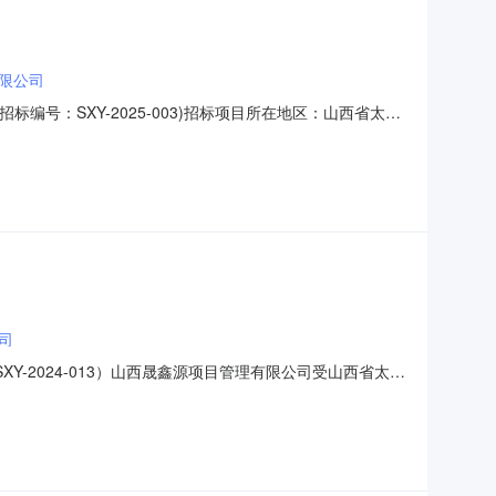
限公司
号：SXY-2025-003)招标项目所在地区：山西省太原
原市小店区刘家堡乡王吴村股份经济合作社，项目资金来源财政资
项目规模：梨园区铺设500亩防草布，购置2台避让式割草
司
-2024-013）山西晟鑫源项目管理有限公司受山西省太原
2024-013）进行公开招标，现将中标结果公示如下：一、中
称：山西省太原市小店区刘家堡乡王吴村股份经济合作社地址：