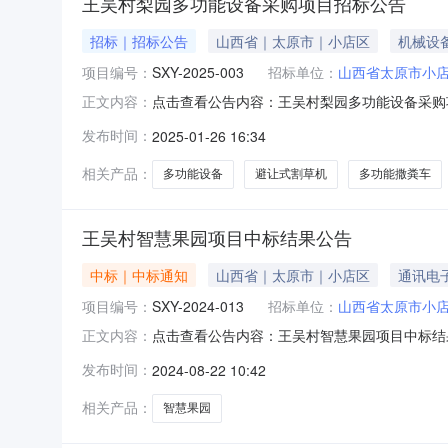
王吴村梨园多功能设备采购项目招标公告
招标｜招标公告
山西省｜太原市｜小店区
机械设
项目编号：
SXY-2025-003
招标单位：
山西省太原市小
点击查看公告内容：王吴村梨园多功能设备采购项目
正文内容：
市1.招标条件本次招标项目为王吴村梨园多功能设
发布时间：
2025-01-26 16:34
金及自筹资金。项目已具备招标条件，现对该项目
机、
相关产品：
多功能设备
避让式割草机
多功能撒粪车
王吴村智慧果园项目中标结果公告
中标｜中标通知
山西省｜太原市｜小店区
通讯电
项目编号：
SXY-2024-013
招标单位：
山西省太原市小
点击查看公告内容：王吴村智慧果园项目中标结果公
正文内容：
市小店区刘家堡乡王吴村股份经济合作社委托，于2
发布时间：
2024-08-22 10:42
标人信息中标人：山西云济鑫贸易有限公司中标价
相关产品：
智慧果园