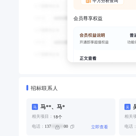
甲方分析查询
会员尊享权益
招标联系人
马**、马*
马
吴
个
18
相关项目：
相关
立即查看
电话：
137
00
电话
******