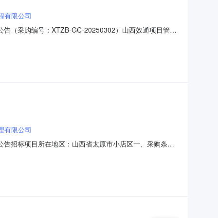
程有限公司
购编号：XTZB-GC-20250302）山西效通项目管理
项目编号：XTZB-GC-20250302）进行谈判采购，
1996800.00元二、其他公示内容如需办理与本项目有
理有限公司
购公告招标项目所在地区：山西省太原市小店区一、采购条件
目组织谈判采购，资金来源已落实，本项目已具备采购条
-GC-202503023.釆购内容及范围：工程量清单所示的