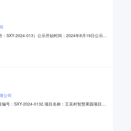
司
-2024-013）公示开始时间：2024年8月19日公示结
4年8月19日上午09：30对王吴村智慧果园项目（项目编
投标报价（元）1山西云济鑫贸易有限公司697730
限公司
SXY-2024-0132.项目名称：王吴村智慧果园项目3.
提交的投标文件必须实质性响应本招标文件要求。采购内容：智
本项目（是/否）接受联合体投标：否。二、申请人的资格要求