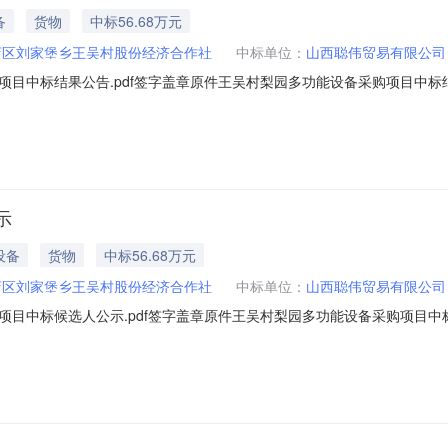
备
货物
中标56.68万元
店区刘家堡乡王吴村股份经济合作社
中标单位：
山西聪伟贸易有限公司
中标结果公告.pdf签字盖章原件王吴村梨园多功能设备采购项目中标结果公
经济合作社委托，于2025年2月17日上午09：30对王吴村梨园多功能设备
标候选人名称投标报价（元）1山西聪伟贸易有限公司566800.002山西
示
设备
货物
中标56.68万元
店区刘家堡乡王吴村股份经济合作社
中标单位：
山西聪伟贸易有限公司
中标候选人公示.pdf签字盖章原件王吴村梨园多功能设备采购项目中标候选
23日山西晟鑫源项目管理有限公司受山西省太原市小店区刘家堡乡王吴村股份经
25-003）进行公开招标，现将中标候选人公示如下：一、评审情况王吴