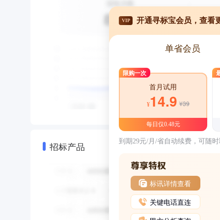
开通寻标宝会员，查看
VIP
单省会员
限购一次
首月试用
14.9
¥39
¥
每日仅0.48元
到期29元/月/省自动续费，可随
招标产品
标讯详情查看
关键电话直连