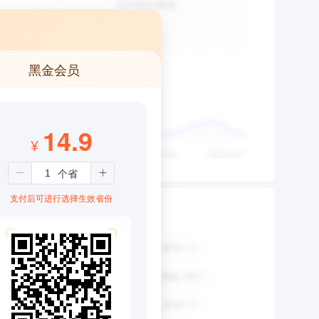
黑金会员
14.9
¥
支付后可进行选择生效省份