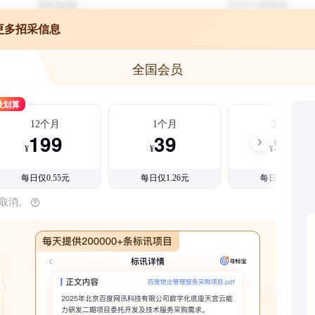
更多招采信息
全国会员
最划算
12个月
1个月
3个月
199
39
99
¥
¥
¥
每日仅0.55元
每日仅1.26元
每日仅1.08元
时取消。