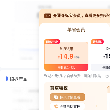
开通寻标宝会员，查看更多招采
VIP
单省会员
限购一次
最划算
1
首月试用
1
14.9
¥39
¥
¥
每日仅0.48元
每日仅
到期29元/月/省自动续费，可随时取消。
招标产品
标讯详情查看
关键电话直连