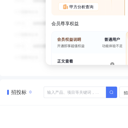
甲方分析查询
会员尊享权益
招投标
招
0