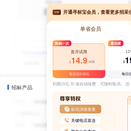
开通寻标宝会员，查看更多招采
VIP
单省会员
限购一次
最划算
1
首月试用
1
14.9
¥39
¥
¥
每日仅0.48元
每日仅
到期29元/月/省自动续费，可随时取消。
招标产品
标讯详情查看
关键电话直连