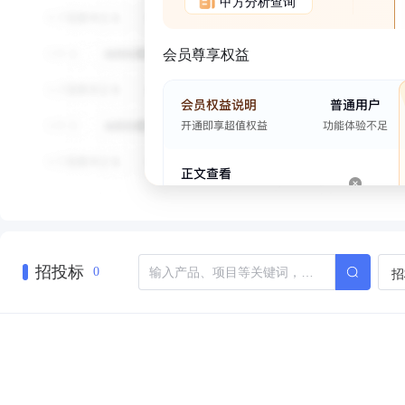
甲方分析查询
会员尊享权益
招投标
招
0