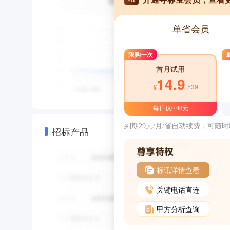
单省会员
限购一次
首月试用
14.9
¥39
¥
每日仅0.48元
到期29元/月/省自动续费，可随
招标产品
标讯详情查看
关键电话直连
甲方分析查询