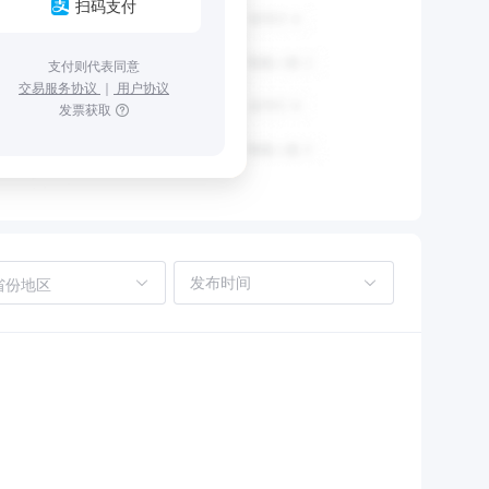
扫码支付
支付则代表同意
交易服务协议
｜
用户协议
发票获取
省份地区