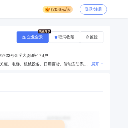
登录/注册
企业全景
取消收藏
监控
路22号金孚大厦B座17B户
智能产品科技研发，批发零售：电线电缆及材料、配件、五金交电、化工产品（不含危险品）、高低压开关柜、电梯、机械设备、日用百货、智能安防系统、建筑装饰材料，电子产品及元器件，网络工程、通讯工程、市政工程、装饰工程的设计、施工，景观工程，弱电工程施工，货物进出口（不含出版物）。（依法须经批准的项目，经相关部门批准后方可开展经营活动）
展开