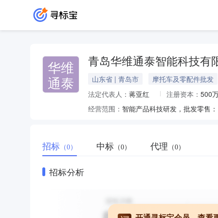
青岛华维通泰智能科技有
华维
通泰
山东省 | 青岛市
摩托车及零配件批发
法定代表人：
蒋亚红
注册资本：
500
经营范围：
招标
中标
代理
（0）
（0）
（0）
招标分析
开通寻标宝会员，查看
VIP