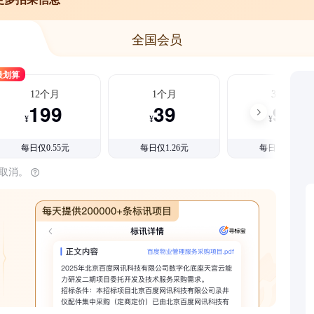
全国会员
最划算
12个月
1个月
3个月
199
39
99
¥
¥
¥
每日仅0.55元
每日仅1.26元
每日仅1.08元
时取消。