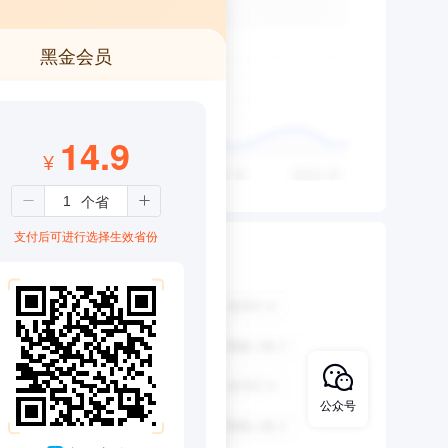
黑金会员
14.9
¥
支付后可进行选择生效省份
公众号