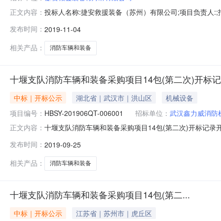
投标人名称:捷安救援装备（苏州）有限公司;项目负责人:;报价
正文内容：
限公司;项目负责人:;报价:0.00元/%;工期:日历天;质量要
发布时间：
2019-11-04
历天;质量要求:;保证金金额:0.00元,投标文件递交时间:
相关产品：
消防车辆和装备
十堰支队消防车辆和装备采购项目14包(第二次)开标
中标｜开标公示
湖北省｜武汉市｜洪山区
机械设备
项目编号：
HBSY-201906QT-006001
招标单位：
武汉鑫力威消防
十堰支队消防车辆和装备采购项目14包(第二次)开标记录开标时间
正文内容：
2019-09-2513:55开标记录内容投标人名称:武汉鑫力威
发布时间：
2019-09-25
间:TueSep2416:57:57CST2019,lt;brgt;投标人名
相关产品：
消防车辆和装备
十堰支队消防车辆和装备采购项目14包(第二...
中标｜开标公示
江苏省｜苏州市｜虎丘区