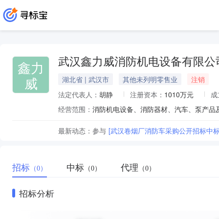
武汉鑫力威消防机电设备有限公
鑫力
威
湖北省 | 武汉市
其他未列明零售业
注销
法定代表人：
胡静
注册资本：
1010万元
成
经营范围：
最新动态：
参与
[武汉卷烟厂消防车采购公开招标中标
招标
中标
代理
（0）
（0）
（0）
招标分析