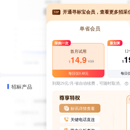
开通寻标宝会员，查看更多招采
VIP
单省会员
限购一次
最划算
1
首月试用
1
14.9
¥39
¥
¥
每日仅0.48元
每日仅
到期29元/月/省自动续费，可随时取消。
招标产品
标讯详情查看
关键电话直连