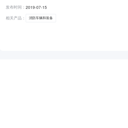
限公司;项目负责人:;报价:0.00元/%;工期:日历天;质量要
发布时间：
2019-07-15
历天;质量要求:;保证金金额:0.00元,投标文件递交时间:
相关产品：
消防车辆和装备
NEW
HOT
5折起
暂时没有搜索结果…