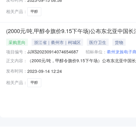
场）公布东北亚中国长江口“甲醇”中下游主体采购意向价格通
相关产品：
甲醇
(2000元/吨,甲醇令旗价9.15下午场)公布东北亚中
采购意向
浙江省｜衢州市｜柯城区
医疗卫生
货物
项目编号：
JJXS20230914074654687
招标单位：
衢州龙族电子
（2000元/吨，甲醇令旗价9.15下午场）公布东北亚中国长江口
正文内容：
间：2023年09月15日17:00销售单位：衢州龙族电
发布时间：
2023-09-14 12:24
场）公布东北亚中国长江口“甲醇”中下游主体采购意向价格通
相关产品：
甲醇
NEW
HOT
5折起