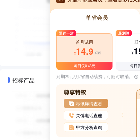
单省会员
限购一次
最划算
1
首月试用
1
14.9
¥39
¥
¥
每日仅0.48元
每日仅
到期29元/月/省自动续费，可随时取消。
招标产品
标讯详情查看
关键电话直连
甲方分析查询