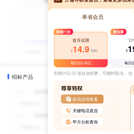
单省会员
限购一次
最划算
1
首月试用
1
14.9
¥39
¥
¥
每日仅0.48元
每日仅
到期29元/月/省自动续费，可随时取消。
招标产品
标讯详情查看
关键电话直连
甲方分析查询