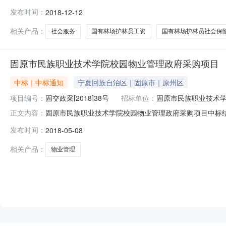
总场行政区域固原市公告时间2018年12月12日09:43本项
发布时间：
2018-12-12
民币）联系人及联系方式：项目联系人宁夏华信诚项目管理有限
相关产品：
社会服务
国有林场护林员工资
国有林场护林员社会保
固原市民族职业技术学院校园物业管理政府采购项目
中标｜中标通知
宁夏回族自治区｜固原市｜原州区
项目编号：
固交政采[2018]38号
招标单位：
固原市民族职业技术
固原市民族职业技术学院校园物业管理政府采购项目中标结果
正文内容：
管理咨询有限公司联系人及联系方式：陈雅晶15109640
发布时间：
2018-05-08
夏二泉环境科技有限公司联系人及电话：艾涛0951-390
相关产品：
物业管理