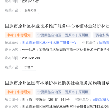
发布时间：
2019-11-21
有限公司，采购业主：固原市原州区教育体育局，招标编号
式：张彬1899542916
相关产品：
服务岗位
固原市原州区林业技术推广服务中心乡镇林业站护林
中标｜中标通知
宁夏回族自治区｜固原市｜原州区
弱电安防
招标单位：
固原市原州区林业技术推广服务中心
中标单位：
固原
公告信息：采购项目名称固原市原州区林业技术推广服务中
正文内容：
01月30日15:50本项目招标公告日期2019年01月30
发布时间：
2019-01-30
人刘领军项目联系电话14760541116采购单位固原市
相关产品：
护林员
固原市原州区国有林场护林员购买社会服务采购项目
中标｜中标通知
宁夏回族自治区｜固原市｜原州区
项目编号：
固（原）交政采（2018）141号
招标单位：
固原军威
固原市原州区国有林场护林员购买社会服务采购项目成交
正文内容：