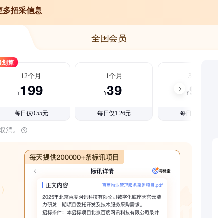
更多招采信息
全国会员
最划算
12个月
1个月
3个月
199
39
99
¥
¥
¥
每日仅0.55元
每日仅1.26元
每日仅1.08元
时取消。