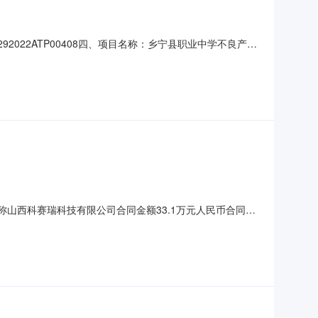
292022ATP00408四、项目名称：乡宁县职业中学不良产品
商（乙方）：山西科赛瑞科技有限公司地址：山西省长治市长治
标的名称：模组供气系统数量：1.00单价（
名称山西科赛瑞科技有限公司合同金额33.1万元人民币合同期