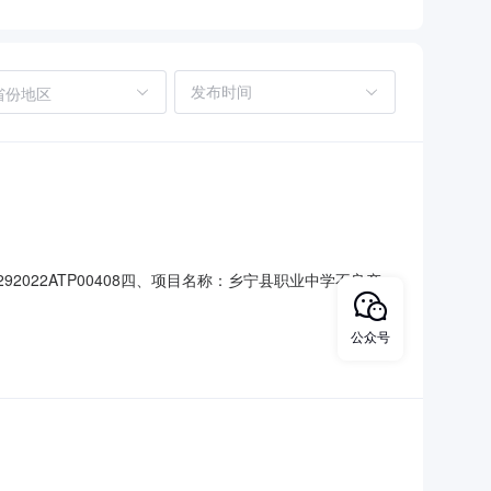
省份地区
292022ATP00408四、项目名称：乡宁县职业中学不良产品
商（乙方）：山西科赛瑞科技有限公司地址：山西省长治市长治
标的名称：模组供气系统数量：1.00单价（
公众号