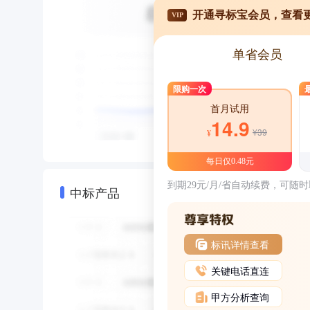
开通寻标宝会员，查看
VIP
单省会员
限购一次
首月试用
14.9
¥39
¥
每日仅0.48元
到期29元/月/省自动续费，可随
中标产品
标讯详情查看
关键电话直连
甲方分析查询