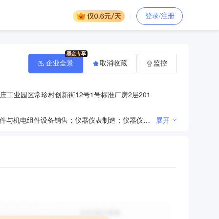
登录/注册
企业全景
取消收藏
监控
庄工业园区常珍村创新街12号1号标准厂房2层201
一般项目：新材料技术研发；磁性材料生产；磁性材料销售；电子元器件与机电组件设备制造；电子元器件与机电组件设备销售；仪器仪表制造；仪器仪表销售；电力电子元器件制造；电力电子元器件销售；电子专用材料制造；电子专用材料销售；金属表面处理及热处理加工；机械电气设备制造；机械电气设备销售；变压器、整流器和电感器制造；工业机器人制造；工业机器人销售；电子专用设备制造；电子专用设备销售；教育咨询服务（不含涉许可审批的教育培训活动）；人力资源服务（不含职业中介活动、劳务派遣服务）；货物进出口；技术进出口；技术服务、技术开发、技术咨询、技术交流、技术转让、技术推广；信息系统集成服务；软件开发；软件销售（除依法须经批准的项目外，凭营业执照依法自主开展经营活动）
展开