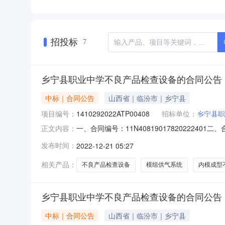
招投标
7
乡宁县职业中学不良产品检查设备的合同公告
中标｜合同公告
山西省｜临汾市｜乡宁县
项目编号：
1410292022ATP00408
招标单位：
乡宁县职
一、合同编号：11N408190178202224
正文内容：
检查设备五、合同主体采购人（甲方）：乡宁县职
发布时间：
2022-12-21 05:27
高新技术产业开发区清控创新基地10楼105室联系
相关产品：
不良产品检查设备
模组供气系统
内模成型
乡宁县职业中学不良产品检查设备的合同公告
中标｜合同公告
山西省｜临汾市｜乡宁县