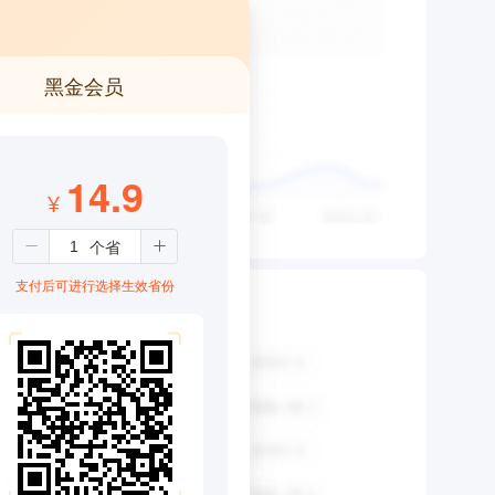
黑金会员
14.9
¥
支付后可进行选择生效省份