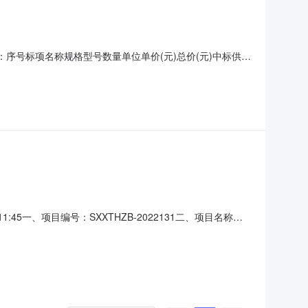
果：序号标项名称规格型号数量单位单价(元)总价(元)中标供应
报价:331000(元)山西科赛瑞科技有限公司山西省长治
项////四、主要标的信息货物类主要标的信息：
1:45一、项目编号：SXXTHZB-2022131二、项目名称：
)中标供应商名称中标供应商地址中标供应商统一社会信用代码
山西省长治市长治高新技术产业开发区清