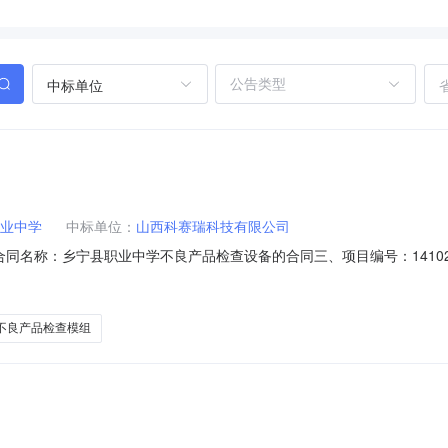
中标单位
业中学
中标单位：
山西科赛瑞科技有限公司
01二、合同名称：乡宁县职业中学不良产品检查设备的合同三、项目编号：1410
业中学地址：乡宁县昌宁镇圪台头村联系方式：18335775599供应
方式：18834331878六、合同主体信息1.主要标的信息：标项一主要
不良产品检查模组