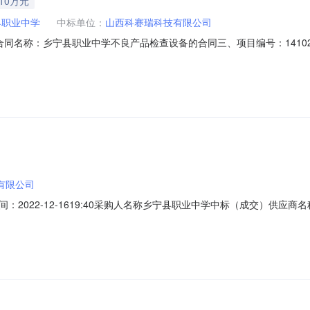
.10万元
县职业中学
中标单位：
山西科赛瑞科技有限公司
01二、合同名称：乡宁县职业中学不良产品检查设备的合同三、项目编号：1410
业中学地址：乡宁县昌宁镇圪台头村联系方式：18335775599供应
方式：18834331878六、合同主体信息1.主要标的信息：标项一主要
有限公司
2022-12-1619:40采购人名称乡宁县职业中学中标（成交）供应商