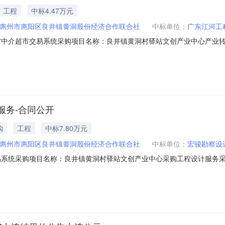
工程
中标4.47万元
惠州市惠阳区良井镇黄洞股份经济合作联合社
中标单位：
广东江河工
省中介超市交易系统采购项目名称：良井镇黄洞村驿站文创产业中心产业
3项目业主名称：惠州市惠阳区良井镇黄洞股份经济合作联合社中选中介机构名称
号：44130372381899X2304200693合同总金额：44
服务-合同公开
购
工程
中标7.80万元
惠州市惠阳区良井镇黄洞股份经济合作联合社
中标单位：
宏骏勘察设
采购项目名称：良井镇黄洞村驿站文创产业中心采购工程设计服务采购项目编码：
社中选中介机构名称：宏骏勘察设计有限公司合同名称：良井镇黄洞村驿
金额：78000.00履约人员：服务期限说明：服务内容：装修面积1500平