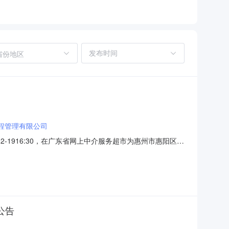
省份地区
程管理有限公司
-1916:30，在广东省网上中介服务超市为惠州市惠阳区良
惠阳区良井镇黄洞股份经济合作联合社采购项目名称：中介
务金额：￥2,000.00元金额说明：服务金额为包干价2000
公告