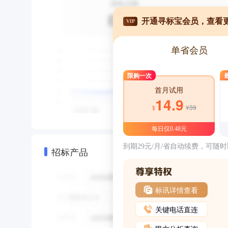
开通寻标宝会员，查看
VIP
单省会员
限购一次
首月试用
14.9
¥39
¥
每日仅0.48元
到期29元/月/省自动续费，可随
招标产品
标讯详情查看
关键电话直连