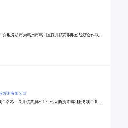
省网上中介服务超市为惠州市惠阳区良井镇黄洞股份经济合作联合
中介机构中，自主选定一家作为中选机构，未被选中的机构
绘服务中介服务事项无（属于非行政管理的中介服务项目采
程咨询有限公司
80采购项目名称：良井镇黄洞村卫生站采购预算编制服务项目业主
目编码：服务金额：￥2,000元金额说明：服务金额为包
信工程咨询有限公司中介机构联系地址：湖南省长沙市天心区五