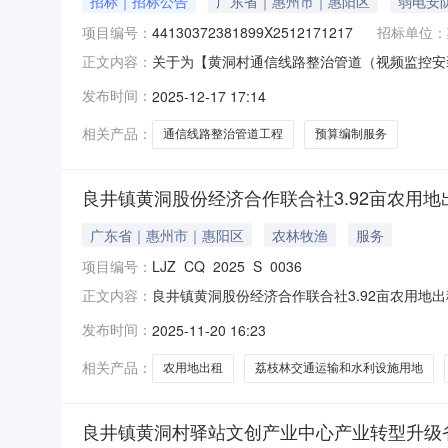
招标｜招标公告
广东省｜惠州市｜惠阳区
弱电安
项目编号：
44130372381899X2512171217
招标单位：
关于为【黄洞村通信线路整治管道（视频监控安装）
正文内容：
良井镇黄洞股份经济合作联合社公开选取工程造
发布时间：
2025-12-17 17:14
定一家作为中选机构，未被选中的机构不应有任
算编制服务中介服务事项无（属于非
相关产品：
通信线路整治管道工程
预算编制服务
良井镇黄洞股份经济合作联合社3.92亩农用
广东省｜惠州市｜惠阳区
农林牧渔
服务
项目编号：
LJZ_CQ_2025_S_0036
良井镇黄洞股份经济合作联合社3.92亩农用地出租交易公告发
正文内容：
000026-8良井镇黄洞股份经济合作联合社定于2
发布时间：
2025-11-20 16:23
心，本项目采用阶梯竞价进行，欢迎有意参加单
相关产品：
农用地出租
荔枝林交通运输和水利设施用地
良井镇黄洞村驿站文创产业中心产业转型升级