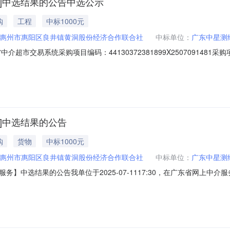
]中选结果的公告中选公示
购
工程
中标1000元
惠州市惠阳区良井镇黄洞股份经济合作联合社
中标单位：
广东中星测
超市交易系统采购项目编码：44130372381899X25070914
联合社中介服务事项：无（属于非行政管理的中介服务项目采购）投资审批
务单位咨询电话：15917770777监督举报：中选中介机构名称：广东
]中选结果的公告
购
货物
中标1000元
惠州市惠阳区良井镇黄洞股份经济合作联合社
中标单位：
广东中星测
】中选结果的公告我单位于2025-07-1117:30，在广东省网上
公告如下：项目业主：惠州市惠阳区良井镇黄洞股份经济合作联合社采购
72381899X2507091481服务金额：￥1,000.00元金额说明：