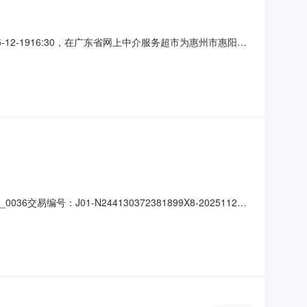
2-1916:30，在广东省网上中介服务超市为惠州市惠阳区
选取方式，项目业主将在报名的若干家中介机构中，自主选
名称黄洞村通信线路整治管道（视频监控安装）工程采购预
交易编号：J01-N244130372381899X8-20251120-
农用地出租进行公开交易，交易服务机构：良井镇农村产权流转交易中
易面积