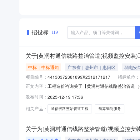
招投标
119
关于[黄洞村通信线路整治管道(视频监控安装
中标｜中标通知
广东省｜惠州市｜惠阳区
弱电安
项目编号：
44130372381899X2512171217
招标单位：
工程造价咨询关于【黄洞村通信线路整治管道（视频
正文内容：
井镇黄洞股份经济合作联合社公开选取工程造价
发布时间：
2025-12-19 17:36
服务事项：无（属于非行政管理的中介服务项目采购）投
相关产品：
通信线路整治管道工程
预算编制服务
关于为[黄洞村通信线路整治管道(视频监控安装