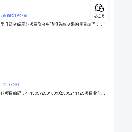
程咨询有限公司
公众号
转型升级省级示范项目资金申请报告编制采购项目编码：
：广东江河工程咨询有限公司合同名称：良井镇黄洞村驿站文创产
计有限公司
44130372381899X2303211123项目业主名
站文创产业中心采购工程设计服务合同编号：