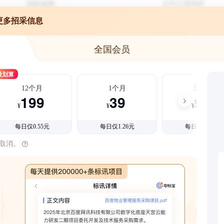
更多招采信息
全国会员
最划算
12个月
1个月
3个月
199
39
99
¥
¥
¥
每日仅0.55元
每日仅1.26元
每日仅1.08元
时取消。