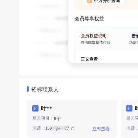
甲方分析查询
会员尊享权益
招标联系人
叶**
叶
叶
个
9
相关项目：
相关
立即查看
电话：
159
77
电话
******