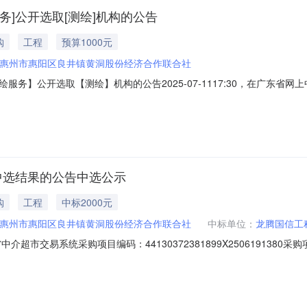
]公开选取[测绘]机构的公告
购
工程
预算1000元
惠州市惠阳区良井镇黄洞股份经济合作联合社
务】公开选取【测绘】机构的公告2025-07-1117:30，在广东
告如下：此项目采用多选一的直接选取方式，项目业主将在报名的若干家
黄洞股份经济合作联合社采购项目名称良井镇黄洞村湖心岛荔枝林采购测
中选结果的公告中选公示
购
工程
中标2000元
惠州市惠阳区良井镇黄洞股份经济合作联合社
中标单位：
龙腾国信工
超市交易系统采购项目编码：44130372381899X25061913
合社中介服务事项：无（属于非行政管理的中介服务项目采购）投资审批项
单位咨询电话：15917770777监督举报：中选中介机构名称：龙腾国