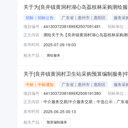
关于为[良井镇黄洞村湖心岛荔枝林采购测绘服务
招标｜招标公告
广东省｜惠州市｜惠阳区
服务采
项目编号：
44130372381899X2507091481
招标单位：
测绘关于为【良井镇黄洞村湖心岛荔枝林采购测绘服
正文内容：
社公开选取测绘中介服务机构，现将相关事项公
发布时间：
2025-07-09 19:03
不应有任何异议。项目业主惠州市惠阳区良井镇
购）投资审批项目否采购项目编码4
相关产品：
测绘服务
关于[良井镇黄洞村卫生站采购预算编制服务]
中标｜中标通知
广东省｜惠州市｜惠阳区
服务采
项目编号：
44130372381899X2506191380
招标单位：
中介服务交易|中介服务交易；中选公示；广东省中介
正文内容：
名称：惠州市惠阳区良井镇黄洞股份经济合作联
发布时间：
2025-06-25 00:13
干价2000元选取中介机构方式：直接选取业务
一大道7
相关产品：
预算编制服务