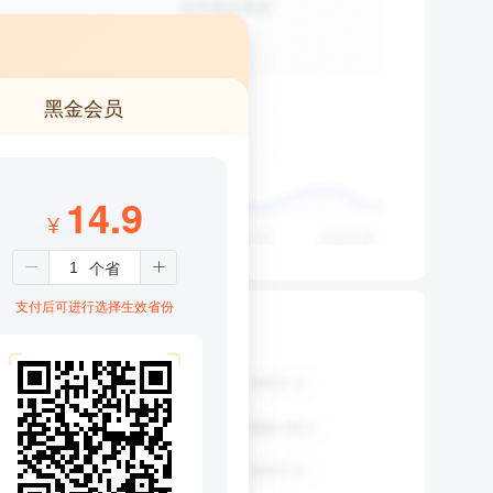
黑金会员
14.9
¥
支付后可进行选择生效省份