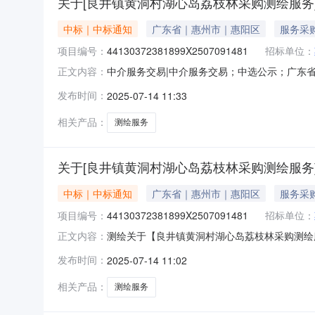
关于[良井镇黄洞村湖心岛荔枝林采购测绘服务
中标｜中标通知
广东省｜惠州市｜惠阳区
服务采
项目编号：
44130372381899X2507091481
招标单位：
中介服务交易|中介服务交易；中选公示；广东省中介
正文内容：
主名称：惠州市惠阳区良井镇黄洞股份经济合作
发布时间：
2025-07-14 11:33
包干价1000元选取中介机构方式：直接选取业
高新区仲
相关产品：
测绘服务
关于[良井镇黄洞村湖心岛荔枝林采购测绘服务
中标｜中标通知
广东省｜惠州市｜惠阳区
服务采
项目编号：
44130372381899X2507091481
招标单位：
测绘关于【良井镇黄洞村湖心岛荔枝林采购测绘服务
正文内容：
选取测绘中介服务机构，现将中选结果相关事项
发布时间：
2025-07-14 11:02
项目采购）投资审批项目否采购项目编码：441303
相关产品：
测绘服务