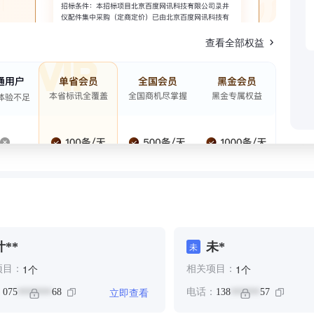
查看全部权益
叶**
未*
未
个
个
1
1
项目：
相关项目：
立即查看
：
075
68
电话：
138
57
*******
******