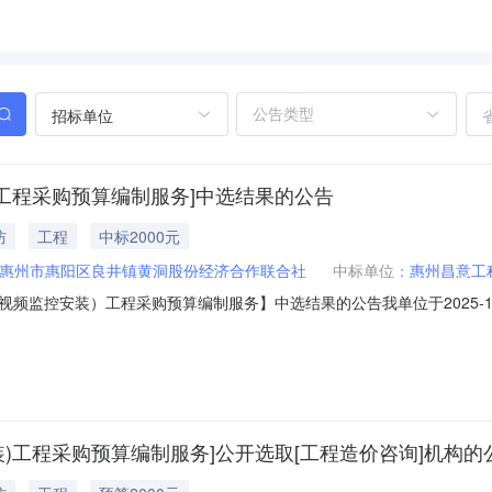
招标单位
)工程采购预算编制服务]中选结果的公告
防
工程
中标2000元
惠州市惠阳区良井镇黄洞股份经济合作联合社
中标单位：
惠州昌意工
监控安装）工程采购预算编制服务】中选结果的公告我单位于2025-12
咨询中介服务机构，现将中选结果相关事项公告如下：项目业主：惠州市
资审批项目否采购项目编码：44130372381899X2512171217服
)工程采购预算编制服务]公开选取[工程造价咨询]机构的