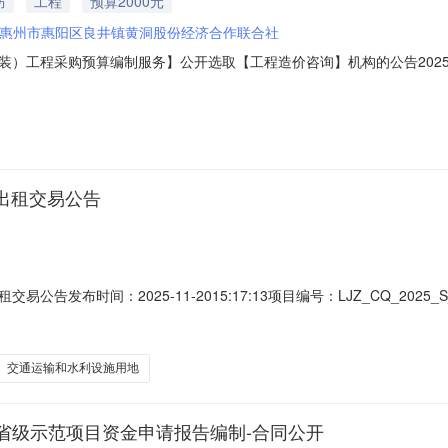
防
工程
预算2000元
惠州市惠阳区良井镇黄洞股份经济合作联合社
工程采购预算编制服务】公开选取【工程造价咨询】机构的公告2025-1
价咨询中介服务机构，现将相关事项公告如下：此项目采用多选一的直接
何异议。项目业主惠州市惠阳区良井镇黄洞股份经济合作联合社采购项目
地出租交易公告
布时间：2025-11-2015:17:13项目编号：LJZ_CQ_2025_S_0036
025-11-2809:00:00对良井镇黄洞股份经济合作联合社3.92亩
位前来竞价。一、竞投租赁标的物基本情况资产名称资产编号资产归属交
交通运输和水利设施用地
省级示范项目资金申请报告编制-合同公开