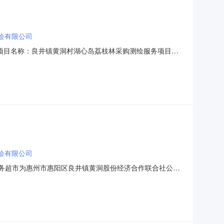
绘有限公司
81采购项目名称：良井镇黄洞村湖心岛荔枝林采购测绘服务项目业
项目编码：服务金额：￥1,000元金额说明：服务金额为
中星测绘有限公司中介机构联系地址：广东省惠州市惠城区仲恺
绘有限公司
中介服务超市为惠州市惠阳区良井镇黄洞股份经济合作联合社公开
项目名称：中介服务事项：无（属于非行政管理的中介服务
服务金额为包干价1000元选取中介服务机构方式：直接选取中选机