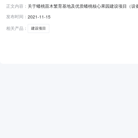
关于蟠桃苗木繁育基地及优质蟠桃核心果园建设项目（设备采
正文内容：
优质蟠桃核心果园建设项目（设备采购）已由项目审批/核
发布时间：
2021-11-15
现招标方式为公开招标。二、项目概况和招标范围规模：对
桃苗木繁育基地及优质
相关产品：
建设项目