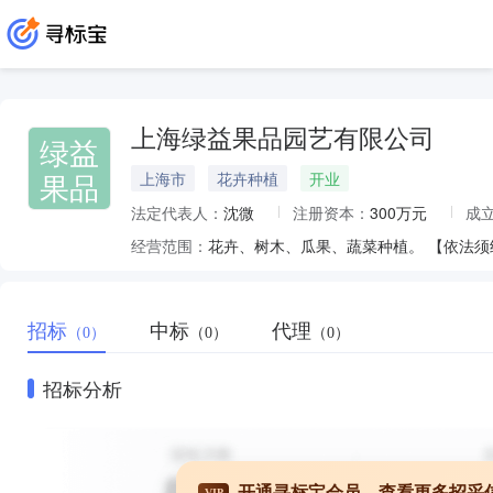
上海绿益果品园艺有限公司
绿益
果品
上海市
花卉种植
开业
法定代表人：
沈微
注册资本：
300万元
成
经营范围：
花卉、树木、瓜果、蔬菜种植。 【依法
招标
中标
代理
（0）
（0）
（0）
招标分析
开通寻标宝会员，查看更多招采
VIP