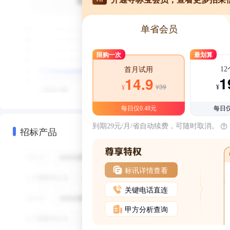
单省会员
限购一次
最划算
1
首月试用
1
14.9
¥39
¥
¥
每日仅0.48元
每日仅
到期29元/月/省自动续费，可随时取消。
招标产品
标讯详情查看
关键电话直连
甲方分析查询