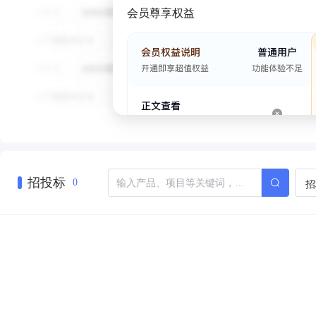
会员尊享权益
招投标
招
0