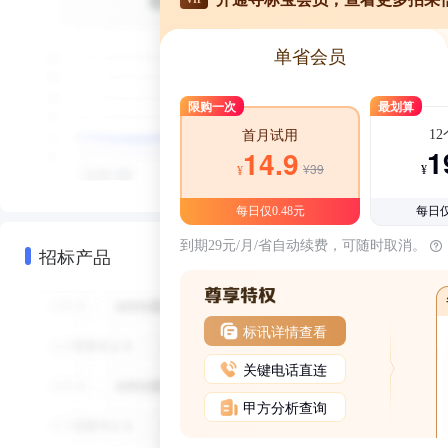
单省会员
限购一次
最划算
1
首月试用
1
14.9
¥39
¥
¥
每日仅0.48元
每日仅
到期29元/月/省自动续费，可随时取消。
招标产品
标讯详情查看
关键电话直连
甲方分析查询