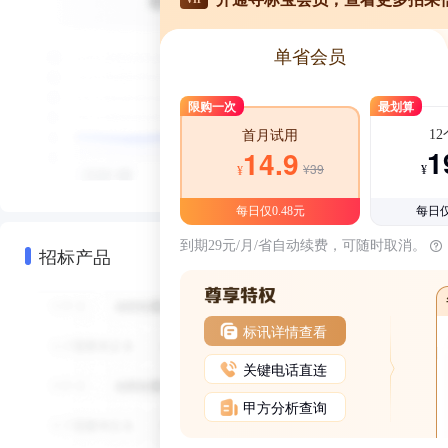
单省会员
限购一次
最划算
1
首月试用
1
14.9
¥39
¥
¥
每日仅0.48元
每日仅
到期29元/月/省自动续费，可随时取消。
招标产品
标讯详情查看
关键电话直连
甲方分析查询