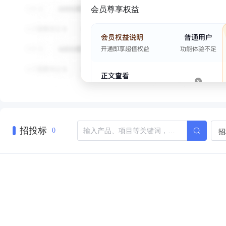
会员尊享权益
招投标
招
0