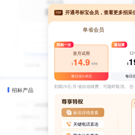
开通寻标宝会员，查看更多招采
VIP
单省会员
限购一次
最划算
1
首月试用
1
14.9
¥39
¥
¥
每日仅0.48元
每日仅
到期29元/月/省自动续费，可随时取消。
招标产品
标讯详情查看
关键电话直连