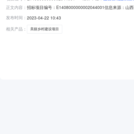
招标项目编号：E1408000000002044001信息来
正文内容：
息来源：山西省公共资源交易平台开标参与人开标地点运城市
发布时间：
2023-04-22 10:43
标保证金额投标文件递交时间山西盐城建筑工程有限公司375.336959万
相关产品：
美丽乡村建设项目