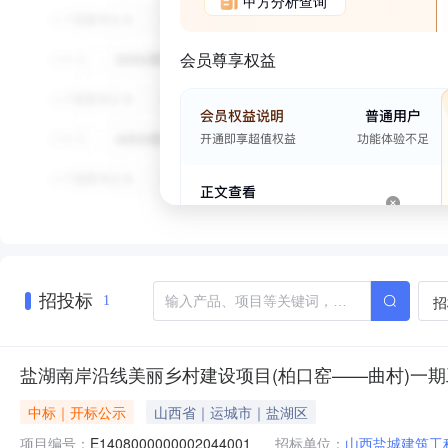
甲方分析查询
会员尊享权益
招投标
招
1
盐湖南岸沿线美丽乡村建设项目(柏口窑——曲村)一
中标｜开标公示
山西省｜运城市｜盐湖区
项目编号：
E1408000000002044001
招标单位：
山西盐城建筑工