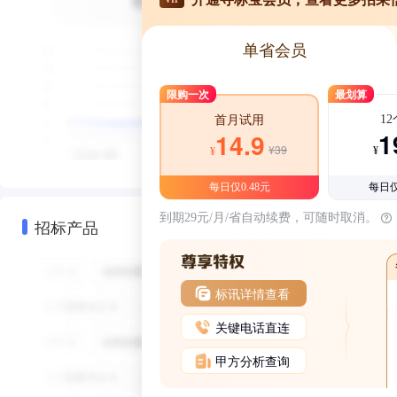
单省会员
限购一次
最划算
1
首月试用
1
14.9
¥39
¥
¥
每日仅0.48元
每日仅
到期29元/月/省自动续费，可随时取消。
招标产品
标讯详情查看
关键电话直连
甲方分析查询