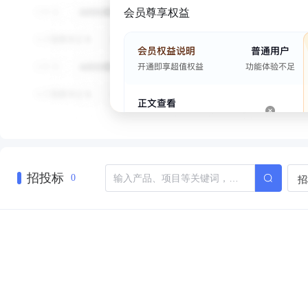
会员尊享权益
招投标
招
0