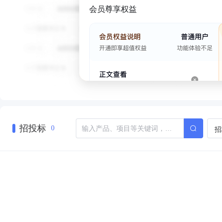
会员尊享权益
招投标
招
0