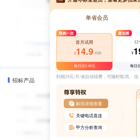
单省会员
限购一次
最划算
1
首月试用
1
14.9
¥39
¥
¥
每日仅0.48元
每日仅
到期29元/月/省自动续费，可随时取消。
招标产品
标讯详情查看
关键电话直连
甲方分析查询