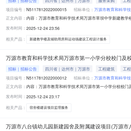
招标｜招标公告
四川省｜达州市｜万源市
服务采购
工程
项目编号：
N5117812022000015
招标单位：
万源市教育和科学技
内容：万源市教育和科学技术局万源市草坝中学新建教学
正文内容：
设计服务的潜在供应商应在四川省政府采购一体化平台项目电
发布时间：
2025-12-24 23:56
响应文件。一、项目基本情况项目编号：N51178120
519,000.00元采
相关产品：
新建教学楼及辅助用房和运动场建设工程设计服务
万源市教育和科学技术局万源市第一小学分校校门及
招标｜招标公告
四川省｜达州市｜万源市
工程建筑
工程
项目编号：
N5117812022000012
招标单位：
万源市教育和科学技
内容：万源市教育和科学技术局万源市第一小学分校校门
正文内容：
服务的潜在供应商应在四川省政府采购一体化平台项目电子化
发布时间：
2025-12-24 23:17
文件。一、项目基本情况项目编号：N511781202200
元采购需求
相关产品：
宿舍楼建设项目监理服务
万源市八台镇幼儿园新建园舍及附属建设项目(万源市