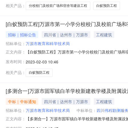
相关产品：
分校校门及校前广场和宿舍等建设工程
白蚁预防工程
[白蚁预防工程]万源市第一小学分校校门及校前广场
招标｜招标公告
四川省｜达州市｜万源市
工程建筑
招标单位：
万源市教育和科学技术局
【白蚁预防工程】万源市第一小学分校校门及校前广场和
正文内容：
将在中介服务网上交易平台进行随机选取，现将有关内容公
发布时间：
2023-02-03 10:46
附件内容项目需求材料暂无竞价内容范围中介服务完成期限要求90
关部门
相关产品：
白蚁预防工程
[多测合一]万源市固军镇白羊学校新建教学楼及附属
中标｜中标通知
四川省｜达州市｜万源市
工程建筑
招标单位：
万源市教育和科学技术局
中标单位：
四川伟程勘测服
【多测合一】万源市固军镇白羊学校新建教学楼及附属设
正文内容：
务有限公司中选金额按照一定比例选取类型直接选取二、委托