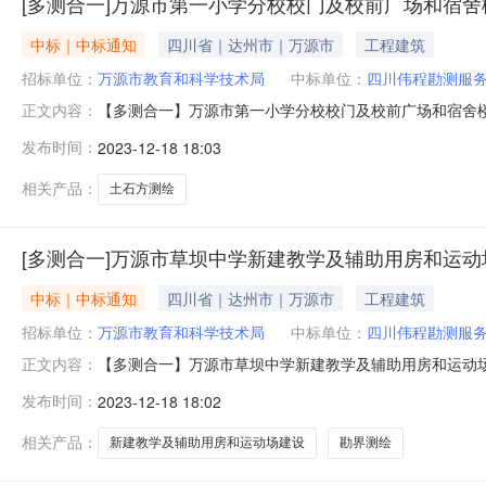
[多测合一]万源市第一小学分校校门及校前广场和宿舍
中标｜中标通知
四川省｜达州市｜万源市
工程建筑
招标单位：
万源市教育和科学技术局
中标单位：
四川伟程勘测服
【多测合一】万源市第一小学分校校门及校前广场和宿舍
正文内容：
测绘中选机构四川伟程勘测服务有限公司中选金额按照一
发布时间：
2023-12-18 18:03
15181896688联系地址万源市三、公告发布日期202
宜，逾期，竞价视为无效。免
相关产品：
土石方测绘
[多测合一]万源市草坝中学新建教学及辅助用房和运动
中标｜中标通知
四川省｜达州市｜万源市
工程建筑
招标单位：
万源市教育和科学技术局
中标单位：
四川伟程勘测服
【多测合一】万源市草坝中学新建教学及辅助用房和运动
正文内容：
机构四川伟程勘测服务有限公司中选金额按照一定比例选取类
发布时间：
2023-12-18 18:02
系地址万源市三、公告发布日期2023年12月18日16
视为无效。免责申明：
相关产品：
新建教学及辅助用房和运动场建设
勘界测绘