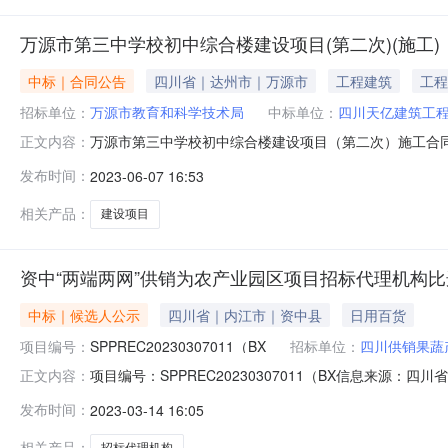
万源市第三中学校初中综合楼建设项目(第二次)(施工)
中标｜合同公告
四川省｜达州市｜万源市
工程建筑
工程
招标单位：
万源市教育和科学技术局
中标单位：
四川天亿建筑工
万源市第三中学校初中综合楼建设项目（第二次）施工合
正文内容：
话万源市教育和科学技术局万源市古东关街道秦川大道209号1
发布时间：
2023-06-07 16:53
61398399签约合同价（元）签约合同价（其他价格形式）
相关产品：
建设项目
资中“两端两网”供销为农产业园区项目招标代理机构
中标｜候选人公示
四川省｜内江市｜资中县
日用百货
项目编号：
SPPREC20230307011（BX
招标单位：
四川供销果蔬
项目编号：SPPREC20230307011（BX信息来源
正文内容：
03-1314:34信息来源：四川省公共资源电子招投标交
发布时间：
2023-03-14 16:05
示（标准文本)项目名称资中“两端两网”供销为农产业园
相关产品：
招标代理机构