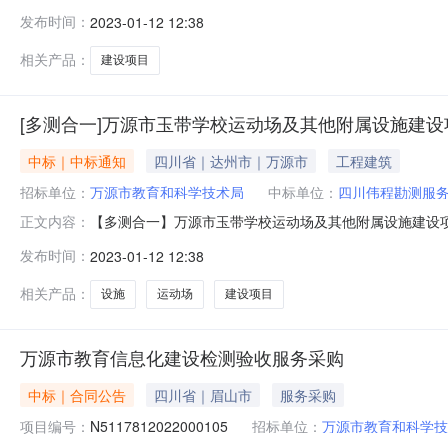
照一定比例选取类型直接选取二、委托单位联系方式项目委托
发布时间：
2023-01-12 12:38
月12日12:18:37四、中标须知请于自本公告发布起
息发布平台，所发布信息
相关产品：
建设项目
[多测合一]万源市玉带学校运动场及其他附属设施建设
中标｜中标通知
四川省｜达州市｜万源市
工程建筑
招标单位：
万源市教育和科学技术局
中标单位：
四川伟程勘测服
【多测合一】万源市玉带学校运动场及其他附属设施建设
正文内容：
选金额按照一定比例选取类型直接选取二、委托单位联系方式
发布时间：
2023-01-12 12:38
2023年01月12日12:18:30四、中标须知请于
中介交易信息发布平台，所
相关产品：
设施
运动场
建设项目
万源市教育信息化建设检测验收服务采购
中标｜合同公告
四川省｜眉山市
服务采购
项目编号：
N5117812022000105
招标单位：
万源市教育和科学技