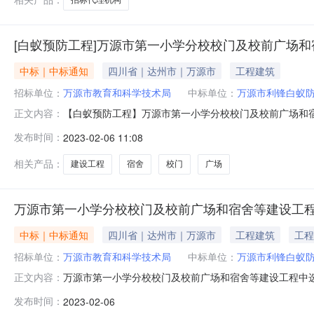
[白蚁预防工程]万源市第一小学分校校门及校前广场
中标｜中标通知
四川省｜达州市｜万源市
工程建筑
招标单位：
万源市教育和科学技术局
中标单位：
万源市利锋白蚁
【白蚁预防工程】万源市第一小学分校校门及校前广场和
正文内容：
白蚁防治有限公司中选金额0元选取类型随机选取二、委托单
发布时间：
2023-02-06 11:08
发布日期2023年02月06日10:40:08四、中标
本网站是中介交易信息发
相关产品：
建设工程
宿舍
校门
广场
万源市第一小学分校校门及校前广场和宿舍等建设工
中标｜中标通知
四川省｜达州市｜万源市
工程建筑
工程
招标单位：
万源市教育和科学技术局
中标单位：
万源市利锋白蚁
万源市第一小学分校校门及校前广场和宿舍等建设工程中选
正文内容：
项白蚁预防工程投资审批项目/项目业主万源市教育和科学技术局
发布时间：
2023-02-06
白蚁防治有限公司中选服务费用26885.4元中介超市业务咨询