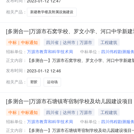
发布时间：
2023-01-12 12:47
告发布日期2023年01月12日12:18:54四、中标
明：本网站是中介交易信息
相关产品：
新建教学楼及附属设施建设
[多测合一]万源市石窝学校、罗文小学、河口中学新
中标｜中标通知
四川省｜达州市｜万源市
工程建筑
招标单位：
万源市教育和科学技术局
中标单位：
四川伟程勘测服
【多测合一】万源市石窝学校、罗文小学、河口中学新建
正文内容：
程勘测服务有限公司中选金额按照一定比例选取类型直接选取
发布时间：
2023-01-12 12:46
市三、公告发布日期2023年01月12日12:18:4
免责申明：本网站是中介
相关产品：
塑胶
运动场
[多测合一]万源市石塘镇寄宿制学校及幼儿园建设项目
中标｜中标通知
四川省｜达州市｜万源市
工程建筑
招标单位：
万源市教育和科学技术局
中标单位：
四川伟程勘测服
【多测合一】万源市石塘镇寄宿制学校及幼儿园建设项目
正文内容：