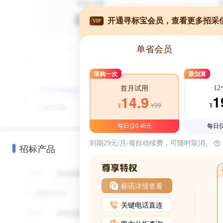
开通寻标宝会员，查看更多招采
VIP
单省会员
限购一次
最划算
1
首月试用
1
14.9
¥39
¥
¥
每日仅0.48元
每日仅
到期29元/月/省自动续费，可随时取消。
招标产品
标讯详情查看
关键电话直连