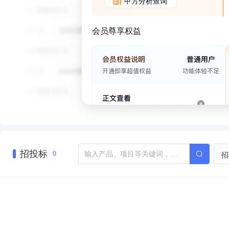
甲方分析查询
会员尊享权益
招投标
招
0