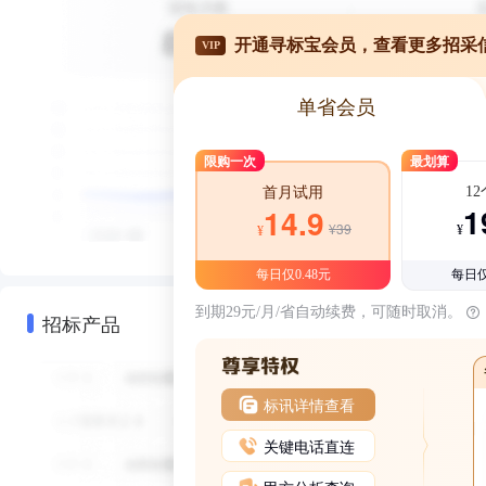
开通寻标宝会员，查看更多招采
VIP
单省会员
限购一次
最划算
1
首月试用
1
14.9
¥39
¥
¥
每日仅0.48元
每日仅
到期29元/月/省自动续费，可随时取消。
招标产品
标讯详情查看
关键电话直连