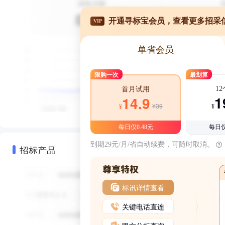
开通寻标宝会员，查看更多招采
VIP
单省会员
限购一次
最划算
1
首月试用
1
14.9
¥39
¥
¥
每日仅0.48元
每日仅
到期29元/月/省自动续费，可随时取消。
招标产品
标讯详情查看
关键电话直连