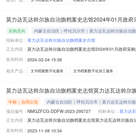
莫力达瓦达斡尔族自治旗档案史志馆2024年01月政府
采购意向
内蒙古自治区｜呼伦贝尔市｜莫力达瓦达斡尔族自治旗
招标单位：
莫力达瓦达斡尔族自治旗档案史志馆
莫力达瓦达斡尔族自治旗档案史志馆2024年01月政府采购意向
正文内容：
时了解政府采购信息，根据《财政部关于开展政府采购意向公
发布时间：
2024-02-04 15:36
购需求概况预算金额(万元)预计采购时间备注1莫力达瓦达
相关产品：
文书档案数字化服务
文书档案数字化加工服务
莫力达瓦达斡尔族自治旗档案史志馆莫力达瓦达斡尔
中标｜合同公告
内蒙古自治区｜呼伦贝尔市｜莫力达瓦达斡尔族
项目编号：
NMGZFCG-DDFW-2023-295727
招标单位：
莫力达
莫力达瓦达斡尔族自治旗档案史志馆莫力达瓦达斡尔族自治旗档
正文内容：
莫力达瓦达斡尔族自治旗档案史志馆印刷服务定点服务采购合同
发布时间：
2023-11-08 10:34
采购(废标重上项目)五、合同主体采购人(甲方)：莫力达