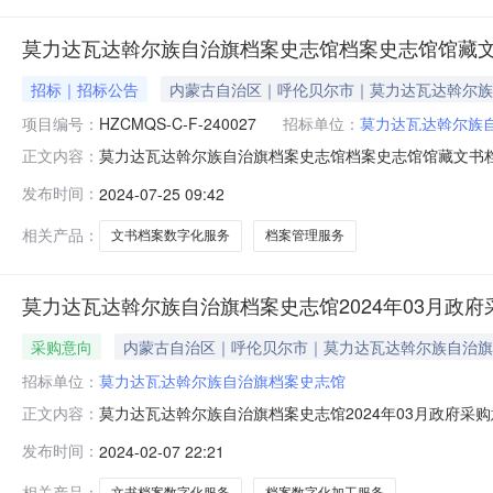
莫力达瓦达斡尔族自治旗档案史志馆档案史志馆馆藏
招标｜招标公告
内蒙古自治区｜呼伦贝尔市｜莫力达瓦达斡尔族
项目编号：
HZCMQS-C-F-240027
招标单位：
莫力达瓦达斡尔族
莫力达瓦达斡尔族自治旗档案史志馆档案史志馆馆藏文书
正文内容：
采购网获取采购文件，并于2024年08月06日09时30分
发布时间：
2024-07-25 09:42
化服务采购方式：竞争性磋商预算金额：2,220,000.00
相关产品：
文书档案数字化服务
档案管理服务
莫力达瓦达斡尔族自治旗档案史志馆2024年03月政府
采购意向
内蒙古自治区｜呼伦贝尔市｜莫力达瓦达斡尔族自治旗
招标单位：
莫力达瓦达斡尔族自治旗档案史志馆
莫力达瓦达斡尔族自治旗档案史志馆2024年03月政府采购意向
正文内容：
时了解政府采购信息，根据《财政部关于开展政府采购意向公开
发布时间：
2024-02-07 22:21
购项目名称采购需求概况预算金额(万元)预计采购时间备
相关产品：
文书档案数字化服务
档案数字化加工服务