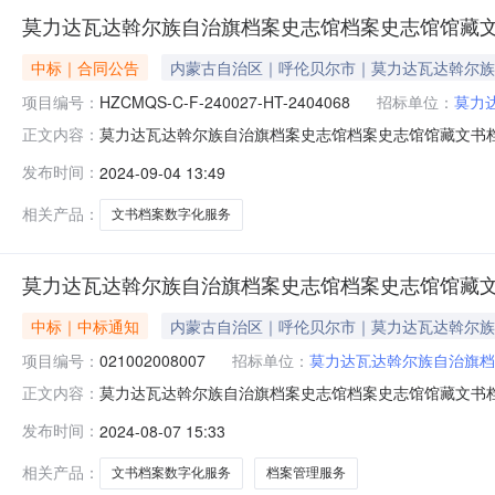
莫力达瓦达斡尔族自治旗档案史志馆档案史志馆馆藏
中标｜合同公告
内蒙古自治区｜呼伦贝尔市｜莫力达瓦达斡尔族
项目编号：
HZCMQS-C-F-240027-HT-2404068
招标单位：
莫力
莫力达瓦达斡尔族自治旗档案史志馆档案史志馆馆藏文书档案
正文内容：
政府采购合同公告发布时间：2024-09-04一、合同编号：HZ
发布时间：
2024-09-04 13:49
240027四、项目名称：档案史志馆馆藏文书档案数字化
相关产品：
文书档案数字化服务
莫力达瓦达斡尔族自治旗档案史志馆档案史志馆馆藏
中标｜中标通知
内蒙古自治区｜呼伦贝尔市｜莫力达瓦达斡尔族
项目编号：
021002008007
招标单位：
莫力达瓦达斡尔族自治旗档
莫力达瓦达斡尔族自治旗档案史志馆档案史志馆馆藏文书档案
正文内容：
发布时间：2024-08-07一、项目编号：HZCMQS-C
发布时间：
2024-08-07 15:33
商名称供应商地址评审方法是否价格扣除中标（成交）金额评审
相关产品：
文书档案数字化服务
档案管理服务