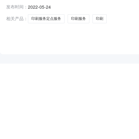
务定点服务采购合同三、项目编号：2022-80541四
发布时间：
2022-05-24
案史志馆地址：无联系方式：13354703399供应商
相关产品：
印刷服务定点服务
印刷服务
印刷
NEW
HOT
5折起
暂时没有搜索结果…