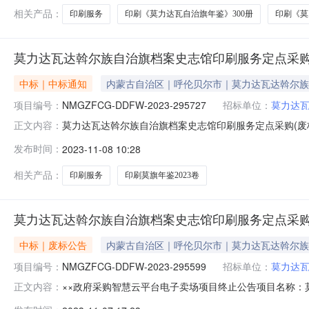
相关产品：
印刷服务
印刷《莫力达瓦自治旗年鉴》300册
印刷《莫
莫力达瓦达斡尔族自治旗档案史志馆印刷服务定点采购
中标｜中标通知
内蒙古自治区｜呼伦贝尔市｜莫力达瓦达斡尔族
项目编号：
NMGZFCG-DDFW-2023-295727
招标单位：
莫力达
莫力达瓦达斡尔族自治旗档案史志馆印刷服务定点采购(废标重上项
正文内容：
名称：莫力达瓦达斡尔族自治旗档案史志馆印刷服务定点采购
发布时间：
2023-11-08 10:28
始时间：2023-11-0809:21:43项目截止时间：2023-1
相关产品：
印刷服务
印刷莫旗年鉴2023卷
莫力达瓦达斡尔族自治旗档案史志馆印刷服务定点采
中标｜废标公告
内蒙古自治区｜呼伦贝尔市｜莫力达瓦达斡尔族
项目编号：
NMGZFCG-DDFW-2023-295599
招标单位：
莫力达
××政府采购智慧云平台电子卖场项目终止公告项目名称：莫力达
正文内容：
07日发布公告。现因【信息有误】，本次采购活动终止，特