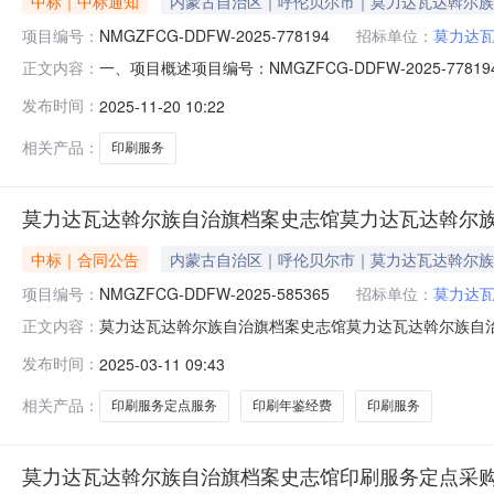
中标｜中标通知
内蒙古自治区｜呼伦贝尔市｜莫力达瓦达斡尔族
项目编号：
NMGZFCG-DDFW-2025-778194
招标单位：
莫力达
一、项目概述项目编号：NMGZFCG-DDFW-2025
正文内容：
域：呼伦贝尔市预算金额(元)：155,000.00项目开始时间：20
发布时间：
2025-11-20 10:22
号：莫政采计划[2025]00749采购方式：电子卖场（定
相关产品：
印刷服务
莫力达瓦达斡尔族自治旗档案史志馆莫力达瓦达斡尔
中标｜合同公告
内蒙古自治区｜呼伦贝尔市｜莫力达瓦达斡尔族
项目编号：
NMGZFCG-DDFW-2025-585365
招标单位：
莫力达
莫力达瓦达斡尔族自治旗档案史志馆莫力达瓦达斡尔族自治旗
正文内容：
2025-876542二、合同名称：莫力达瓦达斡尔族自治旗档
发布时间：
2025-03-11 09:43
治旗档案史志馆印刷服务定点采购五、合同主体采购人(甲
相关产品：
印刷服务定点服务
印刷年鉴经费
印刷服务
莫力达瓦达斡尔族自治旗档案史志馆印刷服务定点采