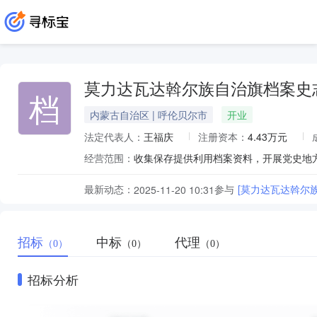
莫力达瓦达斡尔族自治旗档案史
档
内蒙古自治区 | 呼伦贝尔市
开业
法定代表人：
王福庆
注册资本：
4.43万元
经营范围：
最新动态：
参与
[莫力达瓦达斡尔
2025-11-20 10:31
招标
中标
代理
（0）
（0）
（0）
招标分析