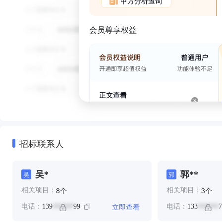
甲方分析查询
会员尊享权益
招标联系人
吴*
郭**
吴
郭
个
个
8
3
相关项目：
相关项目：
立即查看
电话：
139
99
电话：
133
7
******
******