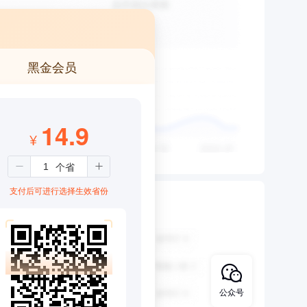
黑金会员
14.9
¥
支付后可进行选择生效省份
公众号