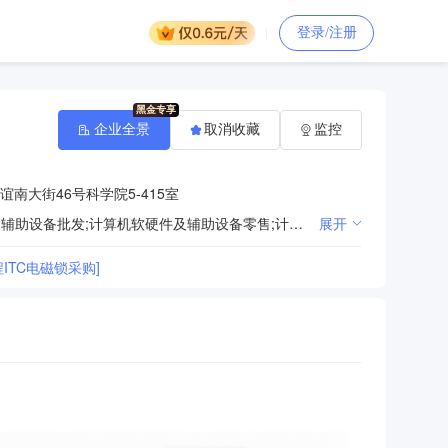
登录/注册
企业全景
取消收藏
监控
南大街46号科学院5-415室
一般项目：工程和技术研究和试验发展;电子产品销售;电子元器件零售;电子专用设备销售;计算机软硬件及辅助设备批发;计算机软硬件及辅助设备零售;计算机及办公设备维修;信息安全设备销售;信息系统集成服务;计算机系统服务;云计算设备销售;工业控制计算机及系统销售;网络设备销售;通讯设备销售;音响设备销售;家用视听设备销售;照相机及器材销售;电气信号设备装置销售;日用家电零售;日用百货销售;照相器材及望远镜零售;计算机及通讯设备租赁;家用电器安装服务;智能家庭消费设备销售;服务消费机器人销售;广播影视设备销售;家用电器销售;家用电器零配件销售;人工智能行业应用系统集成服务;文具用品批发;文具用品零售;办公用品销售;办公设备销售;办公设备租赁服务;信息技术咨询服务;技术服务、技术开发、技术咨询、技术交流、技术转让、技术推广;气体、液体分离及纯净设备销售;环境保护专用设备销售;厨具卫具及日用杂品批发;厨具卫具及日用杂品零售;日用品销售;配电开关控制设备销售;消防器材销售;安防设备销售;机械设备销售;机械设备租赁;电子、机械设备维护（不含特种设备）;大气污染治理;大气环境污染防治服务;家政服务;环保咨询服务;信息咨询服务（不含许可类信息咨询服务）;室内空气污染治理;工程管理服务;专业设计服务;工程技术服务（规划管理、勘察、设计、监理除外）;门窗销售;金属门窗工程施工;室内木门窗安装服务;金属制品销售;五金产品零售;建筑用金属配件销售;金属工具销售;劳动保护用品销售;水泥制品销售;石棉水泥制品销售;建筑材料销售;轻质建筑材料销售;建筑砌块销售;建筑装饰材料销售;建筑用钢筋产品销售;建筑工程用机械销售;建筑工程机械与设备租赁;建筑防水卷材产品销售;建筑陶瓷制品销售;石灰和石膏销售;人造板销售;隔热和隔音材料销售;石棉制品销售;砼结构构件销售;铸造用造型材料销售;砖瓦销售;涂料销售（不含危险化学品）;工艺美术品及收藏品零售（象牙及其制品除外）;建筑物清洁服务;广告制作（除依法须经批准的项目外，凭营业执照依法自主开展经营活动）许可项目：第一类增值电信业务;第二类增值电信业务（依法须经批准的项目，经相关部门批准后方可开展经营活动，具体经营项目以批准文件或许可证件为准）
展开
TC电磁锁采购]