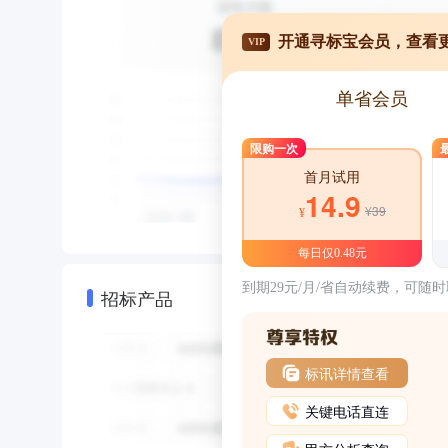
开通寻标宝会员，查看
VIP
单省会员
限购一次
首月试用
14.9
¥39
¥
每日仅0.48元
到期29元/月/省自动续费，可随
招标产品
标讯详情查看
关键电话直连