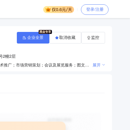
登录/注册
企业全景
取消收藏
监控
号2幢2层
一般项目：从事数字科技、网络工程领域内的技术服务、技术开发、技术咨询、技术交流、技术转让、技术推广；市场营销策划；会议及展览服务；图文设计制作；摄影扩印服务；广告制作；广告设计、代理；专业设计服务；数字内容制作服务（不含出版发行）；数字文化创意软件开发；软件开发。（除依法须经批准的项目外，凭营业执照依法自主开展经营活动）许可项目：建设工程设计。（依法须经批准的项目，经相关部门批准后方可开展经营活动，具体经营项目以相关部门批准文件或许可证件为准）
展开