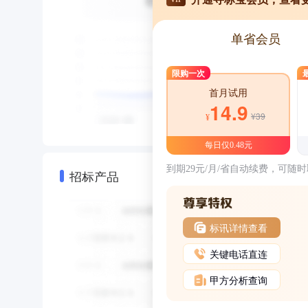
单省会员
限购一次
首月试用
14.9
¥39
¥
每日仅0.48元
到期29元/月/省自动续费，可随
招标产品
标讯详情查看
关键电话直连
甲方分析查询