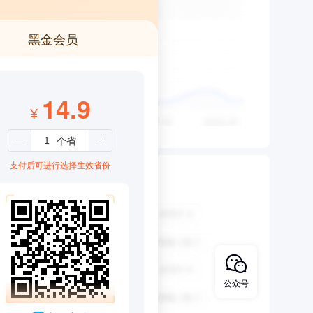
黑金会员
14.9
¥
支付后可进行选择生效省份
公众号