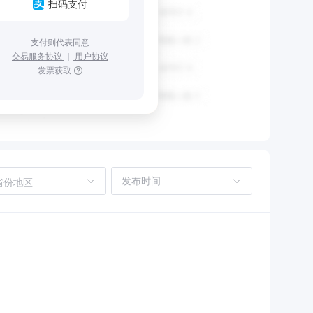
扫码支付
支付则代表同意
交易服务协议
｜
用户协议
发票获取
省份地区