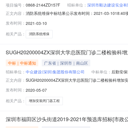
项目编号：
0868-2144ZD157F
招标单位：
深圳市毅达建设实业有
消防系统维保中标结果公示发布时间：2021-03-10
正文内容：
圳市招标产品：系统维保所属行业：;维护清洗;一、项目编号
发布时间：
2021-03-10
圳市毅达建设实业有限公司￥186,668.00合格2瑞航建设（
相关产品：
消防系统维保
SUGH20200004ZX深圳大学总医院门诊二楼检验
中标｜中标通知
广东省｜深圳市｜南山区
招标单位：
中众建设(深圳)集团股份有限公司
中标单位：
后勤安保
SUGH20200004ZX深圳大学总医院门诊二楼检验
正文内容：
项目基本信息招标编号：SUGH20200004ZX项目名
发布时间：
2020-05-07
投标人名称投标报价（人民币/元）符合性检查结果1中众建设
限
相关产品：
增加安装闭门器工程
深圳市福田区沙头街道2019-2021年预选库招标[市