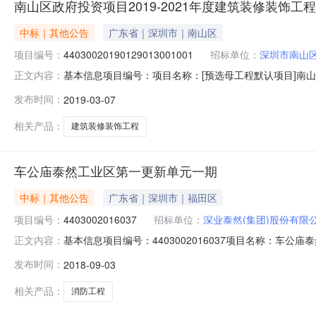
南山区政府投资项目2019-2021年度建筑装修装饰工程
中标｜其他公告
广东省｜深圳市｜南山区
项目编号：
44030020190129013001001
招标单位：
深圳市南山
基本信息项目编号：项目名称：[预选母工程默认项目]南山区政府投
正文内容：
招标项目名称：44030020190129013001标段编号：44
发布时间：
2019-03-07
标方式：公开招标工程类型：施工建设单位：深圳市南山区建筑工
相关产品：
建筑装修装饰工程
车公庙泰然工业区第一更新单元一期
中标｜其他公告
广东省｜深圳市｜福田区
项目编号：
4403002016037
招标单位：
深业泰然(集团)股份有限
基本信息项目编号：4403002016037项目名称：车公庙泰然
正文内容：
44030020160370005001标段名称：泰然立城
发布时间：
2018-09-03
0314:13:23发布截止时间：2018-09-0618:0
相关产品：
消防工程