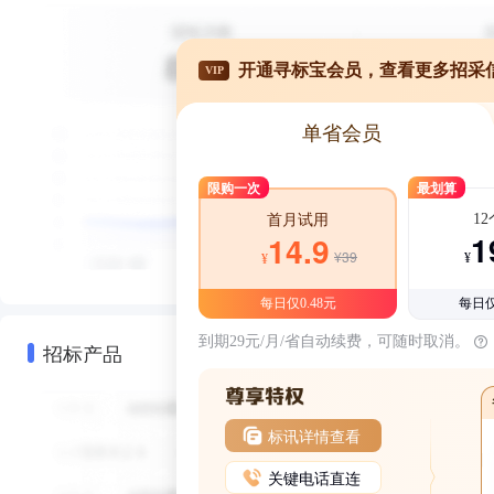
开通寻标宝会员，查看更多招采
VIP
单省会员
限购一次
最划算
1
首月试用
1
14.9
¥39
¥
¥
每日仅0.48元
每日仅
到期29元/月/省自动续费，可随时取消。
招标产品
标讯详情查看
关键电话直连