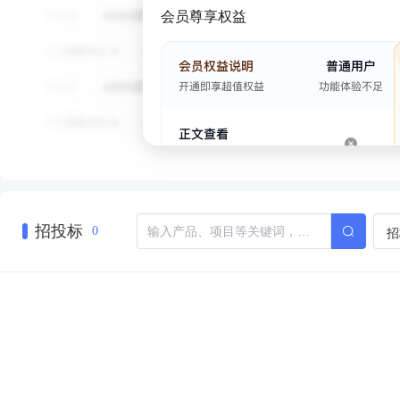
会员尊享权益
招投标
招
0