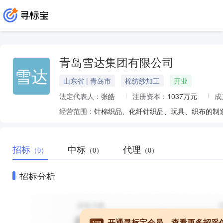
青岛雪达集团有限公司
雪达
山东省 | 青岛市
棉纺纱加工
开业
法定代表人：
张皓
注册资本：
1037万元
成
经营范围：
招标
中标
代理
（0）
（0）
（0）
招标分析
开通寻标宝会员，查看更多招采
VIP