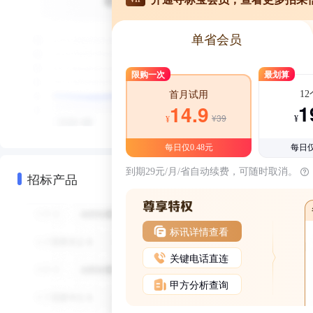
单省会员
限购一次
最划算
1
首月试用
1
14.9
¥39
¥
¥
每日仅0.48元
每日仅
到期29元/月/省自动续费，可随时取消。
招标产品
标讯详情查看
关键电话直连
甲方分析查询