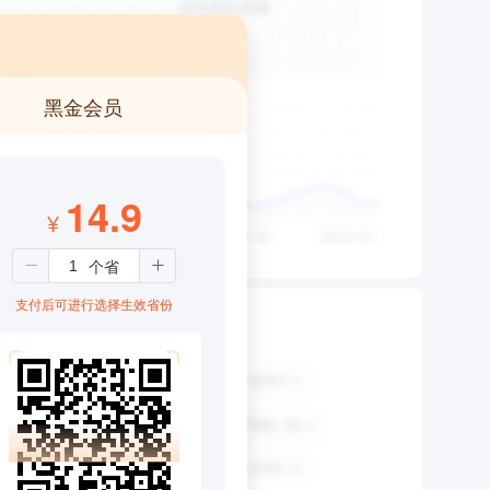
黑金会员
14.9
¥
支付后可进行选择生效省份