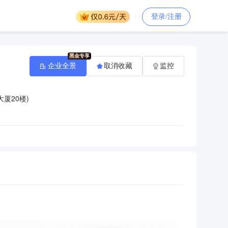
登录/注册
企业全景
取消收藏
监控
厦20楼)