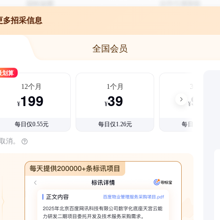
更多招采信息
全国会员
最划算
12个月
1个月
3个月
199
39
99
¥
¥
¥
每日仅0.55元
每日仅1.26元
每日仅1.08元
时取消。