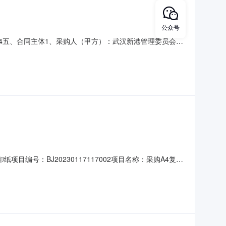
公众号
纸A4五、合同主体1、采购人（甲方）：武汉新港管理委员会本
5、地址：洪山区街道口鹏程国际B座6、联系方式：
0000箱4、主要标的单价：158.0000元5、合同金
纸项目编号：BJ20230117117002项目名称：采购A4复印
管理委员会供应方（乙方）：武汉市洪山区兰海电子经营部成交报价：