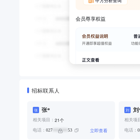
甲方分析查询
会员尊享权益
招标联系人
张*
刘
张
刘
*
个
21
相关项目：
相关项
立即查看
电话：
027
53
电话：
0
*******