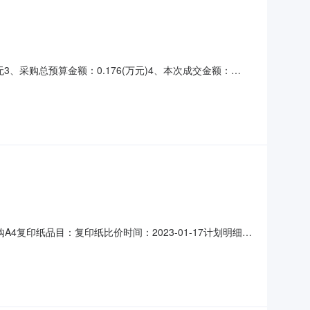
无3、采购总预算金额：0.176(万元)4、本次成交金额：
山区兰海电子经营部9、成交日期：2023-02-0910、执行
购A4复印纸品目：复印纸比价时间：2023-01-17计划明细编
地址：新洲区平江大道特9号港发大厦11楼采购联系人：熊婷采购联系
0供应商联系人：