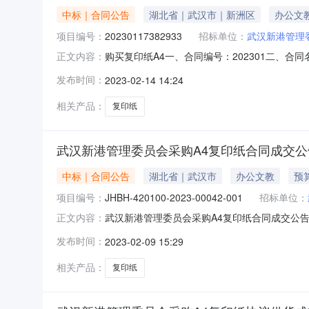
中标｜合同公告
湖北省｜武汉市｜新洲区
办公文
项目编号：
20230117382933
招标单位：
武汉新港管理
购买复印纸A4一、合同编号：202301二、合
正文内容：
级2、地址：新洲区平江大道港发大厦3、联系方式
发布时间：
2023-02-14 14:24
18986037376六、合同主要信息1、主要标的
相关产品：
复印纸
武汉新港管理委员会采购A4复印纸合同成交公
中标｜合同公告
湖北省｜武汉市
办公文教
预算
项目编号：
JHBH-420100-2023-00042-001
招标单位：
武汉新港管理委员会采购A4复印纸合同成交公告发布时间
正文内容：
纸项目预算金额：1,760.00元计划明细编号：J
发布时间：
2023-02-09 15:29
1,264.00元合同签订时间：2023-01-20合同公
相关产品：
复印纸