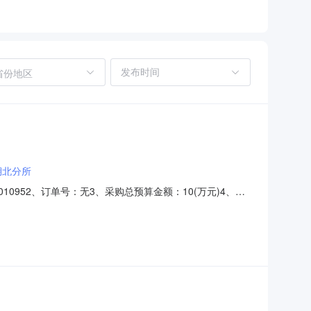
省份地区
湖北分所
10952、订单号：无3、采购总预算金额：10(万元)4、本
、成交供应商：中兴财光华会计师事务所（特殊普通合伙）湖北分