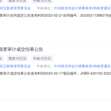
购
预算10万元
中标10万元
武汉新港管理委员会
中标单位：
中兴财光华会计师事务所(特殊普通合
合同成交公告发布时间2023-02-21合同编号：20230217388
名称：武汉新港管理委员会资产清查审计项目预算金额：100,000.00元计划明细编号：J
师事务所（特殊普通合伙）湖北分所成交报价：99,972.00元合同签订
清查审计成交结果公告
购
预算10万元
中标10万元
武汉新港管理委员会
中标单位：
中兴财光华会计师事务所(特殊普通合
交结果公告发布时间2023-02-17项目编号：JHBH-420100-202
00.00采购单位：武汉新港管理委员会采购单位地址：新洲区平江大道特9
属范围内国有资产审计采购需求附件：扫描0009.pdf(0.32M)供应商名