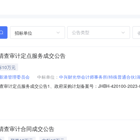
招标单位
清查审计定点服务成交公告
标10万元
新港管理委员会
中标单位：
中兴财光华会计师事务所(特殊普通合伙)
定点服务成交公告1、政府采购计划备案号：JHBH-420100-2023-0
武汉新港管理委员会6、联系人：万姝婷7、联系电话：027856623908
：议价11、成交内容：审计服务相关下载
清查审计合同成交公告