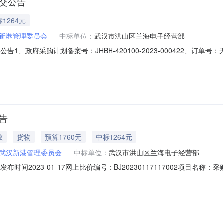
交公告
1264元
新港管理委员会
中标单位：
武汉市洪山区兰海电子经营部
、政府采购计划备案号：JHBH-420100-2023-000422、订单号：
会6、联系人：熊婷7、联系电话：027856627618、成交供应商：武汉市洪
载
告
教
货物
预算1760元
中标1264元
武汉新港管理委员会
中标单位：
武汉市洪山区兰海电子经营部
间2023-01-17网上比价编号：BJ20230117117002项目名称：采
001项目预算金额（元）：1,760.00采购单位：武汉新港管理委员会采购单位
汉市洪山区兰海电子经营部供应商地址：武汉市洪山区街道口鹏程国际B座150