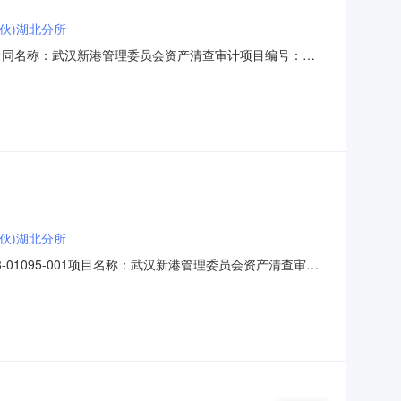
伙)湖北分所
279合同名称：武汉新港管理委员会资产清查审计项目编号：
HBH-420100-2023-01095-001采购单位（甲方）：武
时间：2023
伙)湖北分所
3-01095-001项目名称：武汉新港管理委员会资产清查审计
号港发大厦11楼采购单位联系人：万姝婷采购单位联系电话：
称：中兴财光华会计师事务所（特殊普通