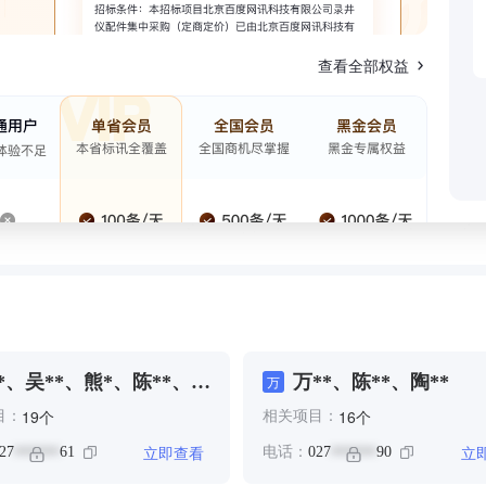
查看全部权益
*、吴**、熊*、陈**、黄
万**、陈**、陶**
万
个
个
19
16
目：
相关项目：
立即查看
立
27
61
电话：
027
90
******
******