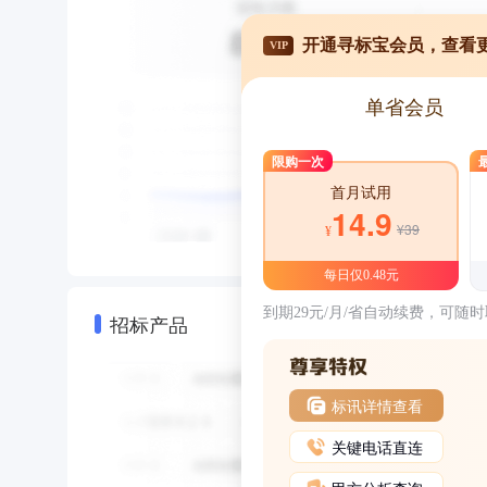
开通寻标宝会员，查看
VIP
单省会员
限购一次
首月试用
14.9
¥39
¥
每日仅0.48元
到期29元/月/省自动续费，可随
招标产品
标讯详情查看
关键电话直连