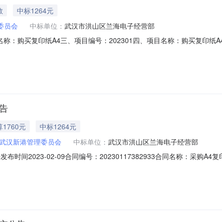
教
中标1264元
委员会
中标单位：
武汉市洪山区兰海电子经营部
同名称：购买复印纸A4三、项目编号：202301四、项目名称：购买复印
：027856627614、供应商（乙方）：武汉市洪山区兰海电子经营部
名称：17602、规格型号（或服务要求）：详见合同文本3、主要标的数量：8.
告
1760元
中标1264元
武汉新港管理委员会
中标单位：
武汉市洪山区兰海电子经营部
2023-02-09合同编号：20230117382933合同名称：采购A4复印
HBH-420100-2023-00042-001采购单位（甲方）：武汉新港
告时间：2023-02-09合同附件：A4复印纸采购合同.pdf(0.69M