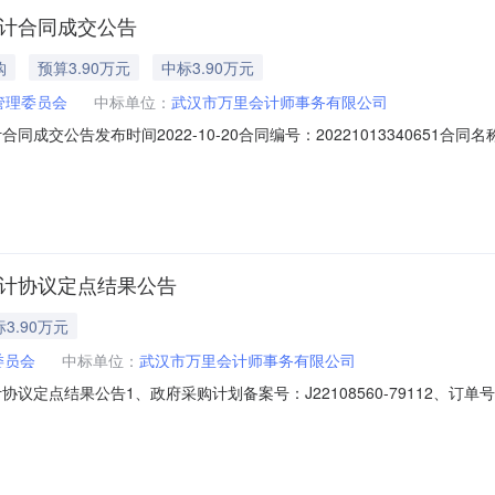
审计合同成交公告
购
预算3.90万元
中标3.90万元
管理委员会
中标单位：
武汉市万里会计师事务有限公司
交公告发布时间2022-10-20合同编号：20221013340651合同名称
审计项目预算金额：39,000.00元计划明细编号：J22108560-7911
元合同签订时间：2022-10-19合同公告时间：2022-10-20合同附件：2
审计协议定点结果公告
3.90万元
委员会
中标单位：
武汉市万里会计师事务有限公司
议定点结果公告1、政府采购计划备案号：J22108560-79112、订单
联系人：万姝婷7、联系电话：027856623908、成交供应商：武汉市万里