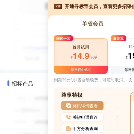
开通寻标宝会员，查看更多招采
VIP
单省会员
限购一次
最划算
1
首月试用
1
14.9
¥39
¥
¥
每日仅0.48元
每日仅
到期29元/月/省自动续费，可随时取消。
招标产品
标讯详情查看
关键电话直连
甲方分析查询