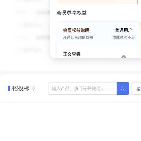
会员尊享权益
招投标
招
0