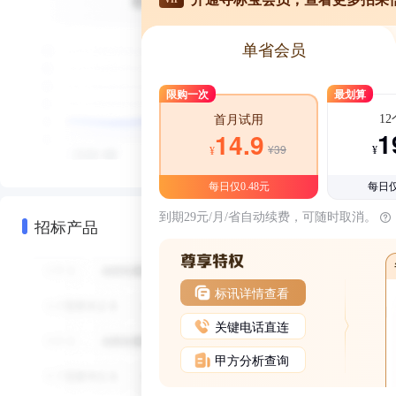
单省会员
限购一次
最划算
1
首月试用
1
14.9
¥39
¥
¥
每日仅0.48元
每日仅
到期29元/月/省自动续费，可随时取消。
招标产品
标讯详情查看
关键电话直连
甲方分析查询