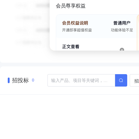
会员尊享权益
招投标
招
0