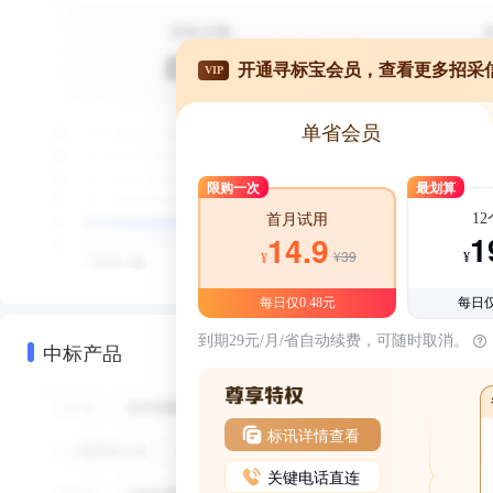
开通寻标宝会员，查看更多招采
VIP
单省会员
限购一次
最划算
1
首月试用
1
14.9
¥39
¥
¥
每日仅0.48元
每日仅
到期29元/月/省自动续费，可随时取消。
中标产品
标讯详情查看
关键电话直连