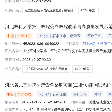
发布时间：
2023-12-18 12:26
疗器械销售有限公司地址：石家庄市桥西区中山西路258号佳泰
相关产品：
公立医院改革与高质量发展示范项目
ECMO仪器
河北医科大学第二医院公立医院改革与高质量发展示范
中标｜中标通知
河北省｜石家庄市｜新华区
医疗卫生
工
项目编号：
HB2023103610040022
招标单位：
河北医科大学第二
河北医科大学第二医院公立医院改革与高质量发展示范项目（一
正文内容：
展示范项目（一）三、中标（成交）信息中标供应商名称:
发布时间：
2023-12-07 22:32
单元1902号中标金额：890000下浮率：费率：单价：8
100
相关产品：
公立医院改革与高质量发展示范
ECMO仪器
河北省儿童医院医疗设备采购项目(二)肺功能测试系统
中标｜合同公告
河北省｜石家庄市
医疗卫生
货物
中
项目编号：
JEY-YXZB-2023-213-05-01
招标单位：
河北省儿童医
河北省儿童医院医疗设备采购项目（二）肺功能测试系统合同发布时
正文内容：