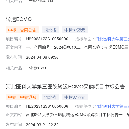
相关产品：
一氧化氮治疗仪
转运ECMO
中标｜合同公告
河北省
中标87万元
项目编号：
HB2023123610050006
招标单位：
河北医科大学第三
一、合同编号：2024QX010二、合同名称：转运ECMO
正文内容：
址：河北医科大学第三医院联系方式：0311-8860218
发布时间：
2024-04-08 09:36
主要信息主要标的名称：转运ECMO规格型号（或服务要求）：
相关产品：
转运ECMO
河北医科大学第三医院转运ECMO采购项目中标公告
中标｜中标通知
河北省
中标87万元
项目编号：
HB2023123610050006
招标单位：
河北医科大学第三
河北医科大学第三医院转运ECMO采购项目中标公告一、项目
正文内容：
家庄靖冉医疗器械销售有限公司河北省石家庄市桥西区中山西路
发布时间：
2024-03-21 22:32
名称货物品牌规格型号数量单价中标金额下浮率费率优惠率优惠