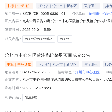
中标｜中标通知
河北省｜沧州市｜新华区
医疗卫生
货物
项目编号：
BZZB-(XB)-2025-08301-01
招标单位：
沧州市中心医
点击查看公告内容:沧州市中心医院监护仪及监护仪模块采购
正文内容：
（XB）-2025-08301-01）一、中标人信息：标段
发布时间：
2025-09-01 15:59
22.500000万元二、其他：成交人：石家庄靖冉医疗器
相关产品：
监护仪及监护仪模块
监护仪
沧州市中心医院输注系统采购项目成交公告
中标｜中标通知
河北省｜沧州市｜新华区
医疗卫生
服务
项目编号：
CZXYYN-2025050
招标单位：
沧州市中心医院
中
沧州市中心医院输注系统采购项目成交公告项目编号：CZX
正文内容：
石家庄靖冉医疗器械销售有限公司75800.00元94.
发布时间：
2025-08-14 16:23
函及加盖公章的相关证明材料，由法定代表人或委托代理
沧州市中心医院招标采购办
相关产品：
输注系统