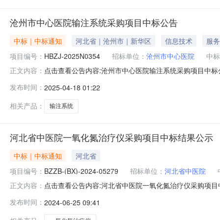
沧州市中心医院输注系统采购项目中标公告
中标｜中标通知
河北省｜沧州市｜新华区
信息技术
服务
项目编号：
HBZJ-2025N0354
招标单位：
沧州市中心医院
中标
点击查看公告内容:沧州市中心医院输注系统采购项目中标公告.
正文内容：
系统4套:中标人：石家庄靖冉医疗器械销售有限公司中标价
发布时间：
2025-04-18 01:22
沧州市新华西路16号联系人：翟老师电话：0317-207
相关产品：
输注系统
河北省中医院一氧化氮治疗仪采购项目中标结果公示
中标｜中标通知
河北省
项目编号：
BZZB-(BX)-2024-05279
招标单位：
河北省中医院
点击查看公告内容:河北省中医院一氧化氮治疗仪采购项目中标结
正文内容：
人信息：标段（包）[001]河北省中医院一氧化氮治疗
发布时间：
2024-06-25 09:41
质量标准：合格三、监督部门本招标项目的监督部门为河北省
子