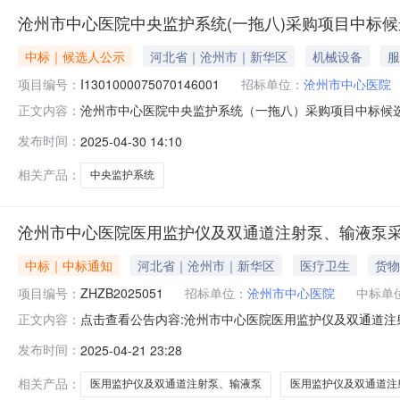
沧州市中心医院中央监护系统(一拖八)采购项目中标
中标｜候选人公示
河北省｜沧州市｜新华区
机械设备
服
项目编号：
I1301000075070146001
招标单位：
沧州市中心医院
沧州市中心医院中央监护系统（一拖八）采购项目中标候选人公
正文内容：
州市中心医院中央监护系统（一拖八）采购项目中标候选人公示
发布时间：
2025-04-30 14:10
不限于设备采购、运输、现场安装、成品保护、垃圾清运、
元。供货周
相关产品：
中央监护系统
沧州市中心医院医用监护仪及双通道注射泵、输液泵
中标｜中标通知
河北省｜沧州市｜新华区
医疗卫生
货物
项目编号：
ZHZB2025051
招标单位：
沧州市中心医院
中标单
点击查看公告内容:沧州市中心医院医用监护仪及双通道注
正文内容：
ZHZB2025051）一、中标人信息：标段(包)[001
发布时间：
2025-04-21 23:28
二、其他：1.交货期：自合同签订之日起一个月内2.质保
其他媒介不得
相关产品：
医用监护仪及双通道注射泵、输液泵
医用监护仪及双通道注