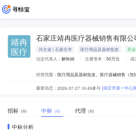
石家庄靖冉医疗器械销售有限公
靖冉
医疗
河北省 | 石家庄市
医疗用品及器材批发
开业
法定代表人：
解秋娟
注册资本：
50万元
成
经营范围：
最新动态：
参与
[保定市第一中心医
2026-07-27 16:49
招标
中标
代理
（0）
（0）
（0）
中标分析