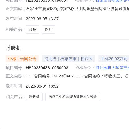
石家庄市鹿泉区铜冶镇中心卫生院永壁分院医疗设备购置项目中
正文内容：
设备购置项目三、中标（成交）信息供应商名称供应商地址
发布时间：
2023-06-05 13:27
1902号91130104MA0G9CBK76四、主要标
冉医疗器械销
相关产品：
设备
医疗
呼吸机
中标｜合同公告
河北省｜石家庄市｜桥西区
中标29.02万元
项目编号：
HB2023043610050008
招标单位：
河北医科大学第三
一、合同编号：2023QX027二、合同名称：呼吸机三、项
正文内容：
主体采购人（甲方）：河北医科大学第三医院地址：河北医科
发布时间：
2023-06-01 16:52
山西路258号联系方式：0311-86098111六、合同
相关产品：
呼吸机
医疗卫生机构能力建设补助资金