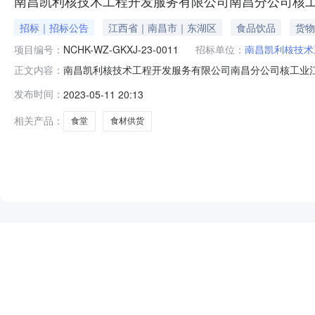
南昌凯利核技术工程开发服务有限公司南昌分公司核
招标｜招标公告
江西省｜南昌市｜东湖区
食品饮品
货物
项目编号：
NCHK-WZ-GKXJ-23-0011
招标单位：
南昌凯利核技术
南昌凯利核技术工程开发服务有限公司南昌分公司核工业
正文内容：
目-询价采购公告一、项目概况项目名称：南昌凯利核技术工程
发布时间：
2023-05-11 20:13
间：合同签订起1年交货/服务地点：核工业江西矿冶局食
独立承担民事责任的能力
相关产品：
食堂
食材供货
NEW
HOT
5折起