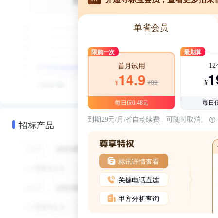
单省会员
限购一次
最划算
1
首月试用
1
14.9
¥39
¥
¥
每日仅0.48元
每日仅
到期29元/月/省自动续费，可随时取消。
招标产品
标讯详情查看
关键电话直连
甲方分析查询