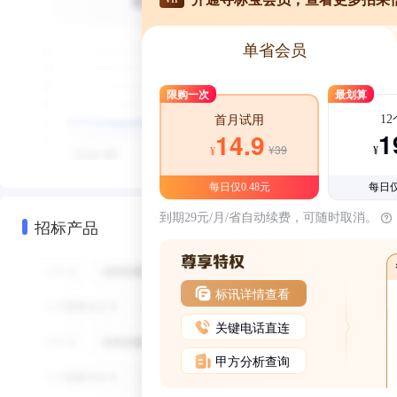
单省会员
限购一次
最划算
1
首月试用
1
14.9
¥39
¥
¥
每日仅0.48元
每日仅
到期29元/月/省自动续费，可随时取消。
招标产品
标讯详情查看
关键电话直连
甲方分析查询