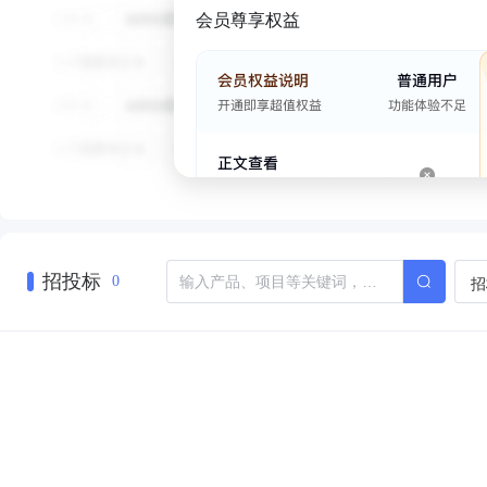
会员尊享权益
招投标
招
0