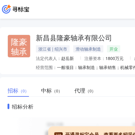
新昌县隆豪轴承有限公司
隆豪
轴承
浙江省 | 绍兴市
滑动轴承制造
开业
法定代表人：
赵岳新
注册资本：
1800万元
经营范围：
招标
中标
代理
（0）
（0）
（0）
招标分析
开通寻标宝会员，查看更多招采
VIP