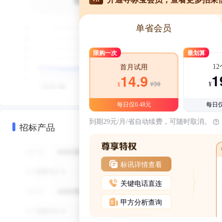
单省会员
限购一次
最划算
1
首月试用
1
14.9
¥39
¥
¥
每日仅0.48元
每日仅
到期29元/月/省自动续费，可随时取消。
招标产品
标讯详情查看
关键电话直连
甲方分析查询