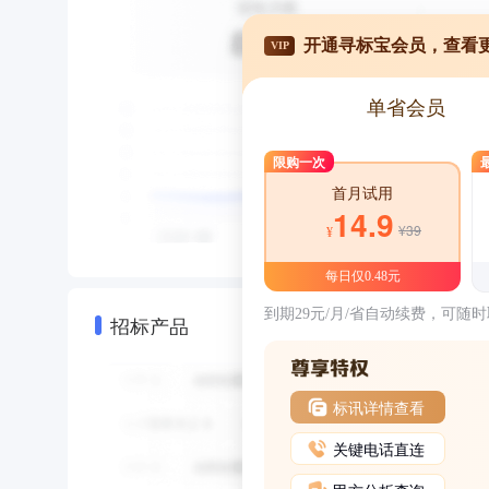
开通寻标宝会员，查看
VIP
单省会员
限购一次
首月试用
14.9
¥39
¥
每日仅0.48元
到期29元/月/省自动续费，可随
招标产品
标讯详情查看
关键电话直连