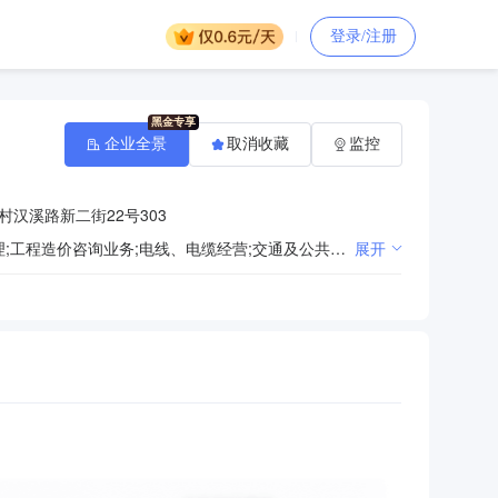
登录/注册
企业全景
取消收藏
监控
汉溪路新二街22号303
体育场地设施工程施工;土石方工程施工;金属门窗工程施工;园林绿化工程施工;工程管理服务;市政设施管理;工程造价咨询业务;电线、电缆经营;交通及公共管理用标牌销售;广告制作;城乡市容管理;建筑材料销售;建筑砌块销售;建筑装饰材料销售;金属结构销售;砼结构构件销售;室内木门窗安装服务;住宅水电安装维护服务;轻质建筑材料销售;专业设计服务;工业工程设计服务;工程技术服务（规划管理、勘察、设计、监理除外）;对外承包工程;电气设备修理;电气设备销售;通讯设备销售;电工器材销售;非金属矿物制品制造;非金属矿及制品销售;废旧沥青再生技术研发;建筑防水卷材产品制造;建筑防水卷材产品销售;石油制品销售（不含危险化学品）;炼焦;建设工程施工;舞台工程施工;施工专业作业;建设工程设计;建筑智能化系统设计;住宅室内装饰装修;输电、供电、受电电力设施的安装、维修和试验;电气安装服务;公路管理与养护;建设工程监理;建筑劳务分包;建设工程勘察;建筑物拆除作业（爆破作业除外）;
展开