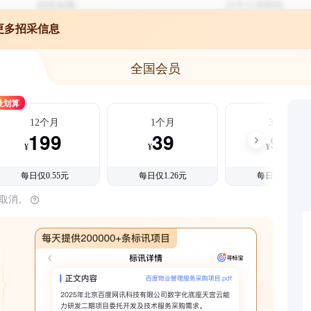
更多招采信息
全国会员
最划算
12个月
1个月
3个月
199
39
99
¥
¥
¥
每日仅0.55元
每日仅1.26元
每日仅1.08元
时取消。