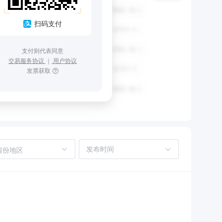
扫码支付
支付则代表同意
交易服务协议
｜
用户协议
发票获取
省份地区