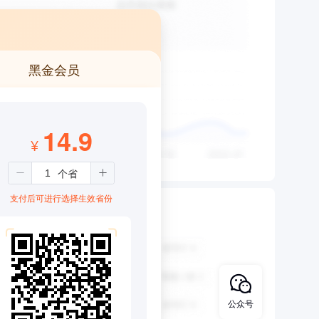
黑金会员
14.9
¥
支付后可进行选择生效省份
公众号