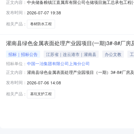
中央储备粮镇江直属库有限公司仓储项目施工总承包工程(
正文内容：
公司仓储项目土建施工总承包工程(一标段)工程由中国一
发布时间：
2026-07-07 19:38
司上海分公司22.12.22.32.42.5工程综合说明
建施工总承包工程(一
相关产品：
卷材防水工程
灌南县绿色金属表面处理产业园项目(一期)3#-8#
招标｜招标公告
江苏省｜连云港市｜灌南县
办公文教
工
招标单位：
中国一冶集团有限公司上海分公司
灌南县绿色金属表面处理产业园项目（一期）3#-8#厂
正文内容：
色金属表面处理产业园项目（一期）3#-8#厂房及办公
发布时间：
2026-07-06 14:08
名称：中国一冶集团有限公司上海分公司22.12.22.32
业分包工程建
相关产品：
基坑支护工程