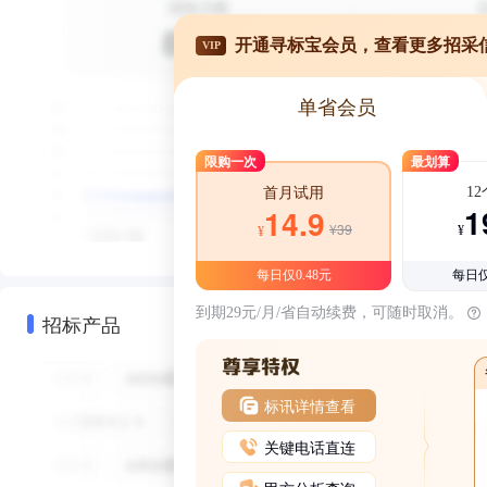
开通寻标宝会员，查看更多招采
VIP
单省会员
限购一次
最划算
1
首月试用
1
14.9
¥39
¥
¥
每日仅0.48元
每日仅
到期29元/月/省自动续费，可随时取消。
招标产品
标讯详情查看
关键电话直连