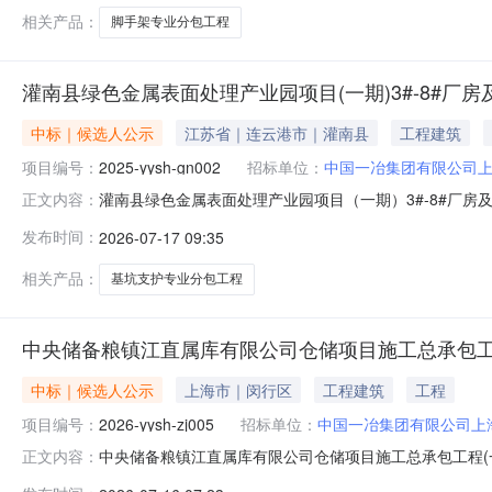
构办理投标保证
相关产品：
脚手架专业分包工程
灌南县绿色金属表面处理产业园项目(一期)3#-8#
中标｜候选人公示
江苏省｜连云港市｜灌南县
工程建筑
项目编号：
2025-yysh-gn002
招标单位：
中国一冶集团有限公司
灌南县绿色金属表面处理产业园项目（一期）3#-8#厂
正文内容：
南县绿色金属表面处理产业园项目（一期）3#-8#厂房及办
发布时间：
2026-07-17 09:35
面处理产业园项目（一期）3#-8#厂房及办公用房和配
司；请未中标人联
相关产品：
基坑支护专业分包工程
中央储备粮镇江直属库有限公司仓储项目施工总承包工
中标｜候选人公示
上海市｜闵行区
工程建筑
工程
项目编号：
2026-yysh-zj005
招标单位：
中国一冶集团有限公司上
中央储备粮镇江直属库有限公司仓储项目施工总承包工程(
正文内容：
库有限公司仓储项目土建施工总承包工程(一标段)卷材防水专