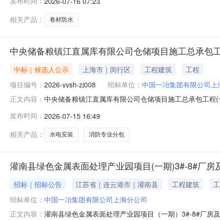
发布时间：
2026-07-16 07:23
承包工程(一标段)卷材防水专业分包工程第一位候选人
上海分公司2025年
相关产品：
卷材防水
中央储备粮镇江直属库有限公司仓储项目施工总承包工
中标｜候选人公示
上海市｜闵行区
工程建筑
工程
项目编号：
2026-yysh-zj008
招标单位：
中国一冶集团有限公司上
中央储备粮镇江直属库有限公司仓储项目施工总承包工程(
正文内容：
江直属库有限公司仓储项目土建施工总承包工程(一标段)水电
发布时间：
2026-07-15 16:49
目土建施工总承包工程(一标段)水电安装及消防专业分
集团有限公司上海分公
相关产品：
水电安装
消防专业分包
灌南县绿色金属表面处理产业园项目(一期)3#-8#
招标｜招标公告
江苏省｜连云港市｜灌南县
工程建筑
工
招标单位：
中国一冶集团有限公司上海分公司
灌南县绿色金属表面处理产业园项目（一期）3#-8#厂
正文内容：