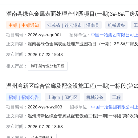
灌南县绿色金属表面处理产业园项目(一期)3#-8#
中标｜中标通知
江苏省｜连云港市｜灌南县
机械设备
工
项目编号：
2026-yysh-gn001
招标单位：
中国一冶集团有限公司
灌南县绿色金属表面处理产业园项目（一期）3#-8#厂
正文内容：
绿色金属表面处理产业园项目（一期）3#-8#厂房及办公用
发布时间：
2026-07-22 19:48
属表面处理产业园项目（一期）3#-8#厂房及办公用房
的审批，现确定
相关产品：
脚手架专业分包工程
温州湾新区综合管廊及配套设施工程(一期)一标段(第
招标｜招标公告
上海市｜闵行区
机械设备
工程
项目编号：
2026-yysh-wz003
招标单位：
中国一冶集团有限公司
温州湾新区综合管廊及配套设施工程(一期)一标段(第2
正文内容：
（一期）一标段（第2次）项目，招标人为中国一冶集团有限
发布时间：
2026-07-20 18:58
wz003二、招标项目概况：1、招标工程名称：温州湾
湾新区，天柱变出线到新川大
相关产品：
机电安装服务