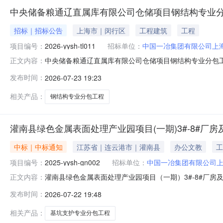
中央储备粮通辽直属库有限公司仓储项目钢结构专业
招标｜招标公告
上海市｜闵行区
工程建筑
工程
项目编号：
2026-yysh-tl011
招标单位：
中国一冶集团有限公司上
中央储备粮通辽直属库有限公司仓储项目钢结构专业分包
正文内容：
钢结构专业分包工程，招标人为中国一冶集团有限公司上海分公
发布时间：
2026-07-23 19:23
目概况：1、招标工程名称：中央储备粮通辽直属库有限
工期60日历天。计划开工日
相关产品：
钢结构专业分包工程
灌南县绿色金属表面处理产业园项目(一期)3#-8#
中标｜中标通知
江苏省｜连云港市｜灌南县
办公文教
工
项目编号：
2025-yysh-gn002
招标单位：
中国一冶集团有限公司
灌南县绿色金属表面处理产业园项目（一期）3#-8#厂
正文内容：
县绿色金属表面处理产业园项目（一期）3#-8#厂房及办公
发布时间：
2026-07-22 19:48
灌南县绿色金属表面处理产业园项目（一期）3#-8#厂
结果通过了公司
相关产品：
基坑支护专业分包工程