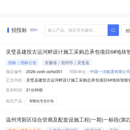
招投标
招
999+
灵璧县建投古运河畔设计施工采购总承包项目6#地块
招标｜招标公告
安徽省｜宿州市｜灵璧县
项目编号：
2026-yysh-gyhp001
招标单位：
中国一冶集团有限公
灵璧县建投古运河畔设计施工采购总承包项目6#地块智能
正文内容：
购施工总承包项目6#地块智能化专业分包工程，招标人
发布时间：
21分钟前
2026-yysh-gyhp001二、招标项目概况：1、
城镇。3、招标项目工期要
相关产品：
智能化专业分包
温州湾新区综合管廊及配套设施工程(一期)一标段(第