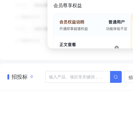
会员尊享权益
招投标
招
0