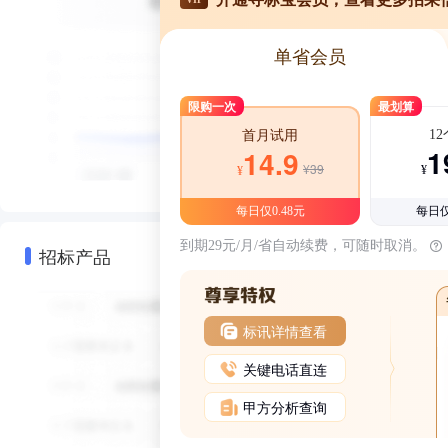
单省会员
限购一次
最划算
1
首月试用
1
14.9
¥39
¥
¥
每日仅0.48元
每日仅
到期29元/月/省自动续费，可随时取消。
招标产品
标讯详情查看
关键电话直连
甲方分析查询