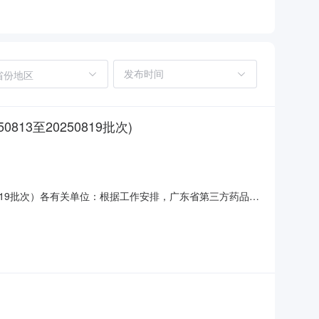
省份地区
至20250819批次)
0819批次）各有关单位：根据工作安排，广东省第三方药品电
称子系统）进行挂网，现将相关事项通知如下：一、挂网药
附件）。二、配送关系维护请相关企业使用CA登录子系统，通