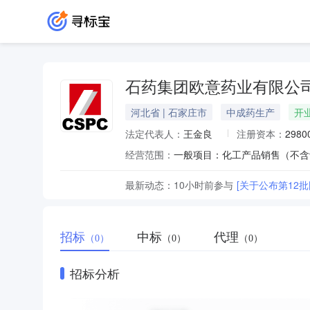
石药集团欧意药业有限公
河北省 | 石家庄市
中成药生产
开
法定代表人：
王金良
注册资本：
298
经营范围：
最新动态：
10小时前
参与
[关于公布第12批
招标
中标
代理
（0）
（0）
（0）
招标分析