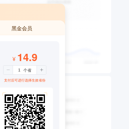
黑金会员
14.9
¥
支付后可进行选择生效省份