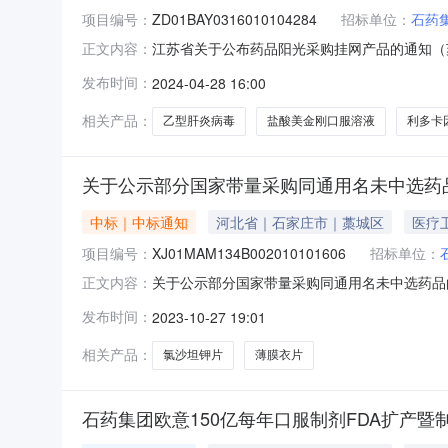
项目编号：
ZD01BAY0316010104284
招标单位：
石药
江苏省关于公布药品阳光采购挂网产品的通知（苏
正文内容：
据《江苏省医疗保障局关于深入推进药品阳光采
发布时间：
2024-04-28 16:00
件：1.药品阳光采购挂网产品公布表.pdf2.药
承诺
相关产品：
乙型肝炎病毒
盐酸美金刚口服溶液
利多卡
关于公示部分国家带量采购同通用名未中选药
中标｜中标通知
河北省｜石家庄市｜藁城区
医疗
项目编号：
XJ01MAM134B002010101606
招标单位：
关于公示部分国家带量采购同通用名未中选药品
正文内容：
品进行公示。一、公示时间公示及受理企业申(投
发布时间：
2023-10-27 19:01
各界对拟挂网药品挂网价提出申（投）诉的，有
（投）诉。通过“申投诉管理-企
相关产品：
氯沙坦钾片
薄膜衣片
石药集团欧意150亿每年口服制剂FDA扩产