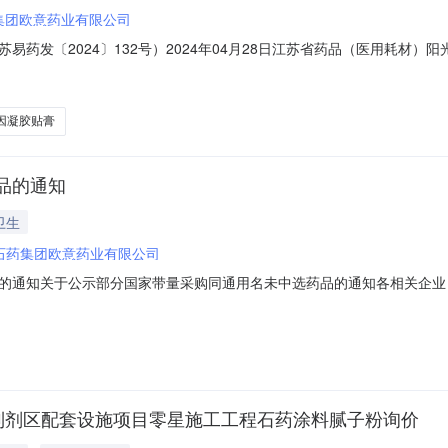
集团欧意药业有限公司
易药发〔2024〕132号）2024年04月28日江苏省药品（医用耗材
购的实施意见》（苏医保发〔2021〕64号）的要求，已按规定程序对
品承诺价挂网产品公布表.pdf江苏省公共资源交易中心2024年4月28日普
因凝胶贴膏
品的通知
卫生
石药集团欧意药业有限公司
的通知关于公示部分国家带量采购同通用名未中选药品的通知各相关企业
)诉时间：2023年10月27日至10月31日。受理申（投）诉期间接受
关企业需提供相关证明材料，做出说明。（二）企业对公示结果有异议的，
暨制剂区配套设施项目零星施工工程石药涂料腻子粉询价