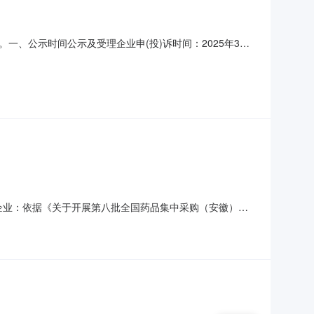
、公示时间公示及受理企业申(投)诉时间：2025年3月7
各界对拟挂网药品挂网价提出申（投）诉的，有关企业需提
-原研药品(参比制剂)挂网-申投诉管理-企业申投诉”，申
关企业：依据《关于开展第八批全国药品集中采购（安徽）相
件）予以公布，请各医疗机构及时下调相关药品价格。各医疗
格，误认为“省级招标价”、“医保支付参考价”等，应视为