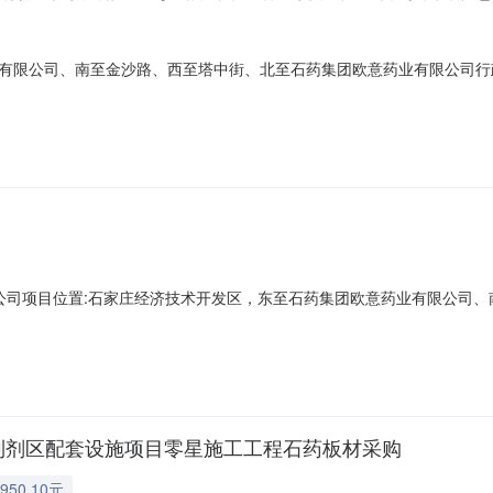
有限公司、南至金沙路、西至塔中街、北至石药集团欧意药业有限公司行
23B00138项目名称：石药集团欧意药业有限公司项目位置：石家庄经济
)：0.00土地来源：新增建设用地土地用途：工业用地供地方式：拍卖
限公司项目位置:石家庄经济技术开发区，东至石药集团欧意药业有限公司
3存量面积(公顷):0土地用途:工业用地供地方式:拍卖出让土地使用年限:50
地使用权人:约定容积率:下限:1.1上限:2.5约定交地时间:2023-04-14
暨制剂区配套设施项目零星施工工程石药板材采购
950.10元