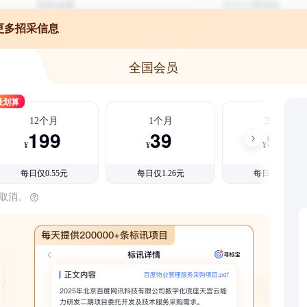
更多招采信息
全国会员
最划算
12个月
1个月
3个月
199
39
99
¥
¥
¥
每日仅0.55元
每日仅1.26元
每日仅1.08元
时取消。