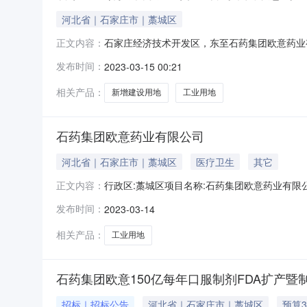
河北省｜石家庄市｜藁城区
石家庄经济技术开发区，东至石药集团欧意药业
正文内容：
省石家庄市藁城区电子监管号：13018220
发布时间：
2023-03-15 00:21
塔中街、北至石药集团欧意药业有限公司面积(㎡
成交价格(万元)：11
相关产品：
新增建设用地
工业用地
石药集团欧意药业有限公司
河北省｜石家庄市｜藁城区
医疗卫生
其它
行政区:藁城区项目名称:石药集团欧意药业有
正文内容：
团欧意药业有限公司供应面积(公顷):0.08500
发布时间：
2023-03-14
付约定支付期号约定支付日期约定支付金额(万元)备注土
相关产品：
工业用地
石药集团欧意150亿每年口服制剂FDA扩产
招标｜招标公告
河北省｜石家庄市｜藁城区
预算3