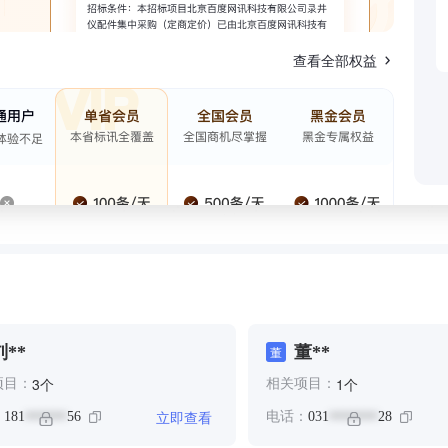
查看全部权益
刘**
董**
董
个
个
3
1
项目：
相关项目：
立即查看
：
181
56
电话：
031
28
******
*******