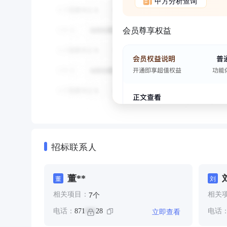
甲方分析查询
会员尊享权益
招标联系人
董**
董
刘
个
7
相关项目：
相关
立即查看
电话：
871
28
电话
***