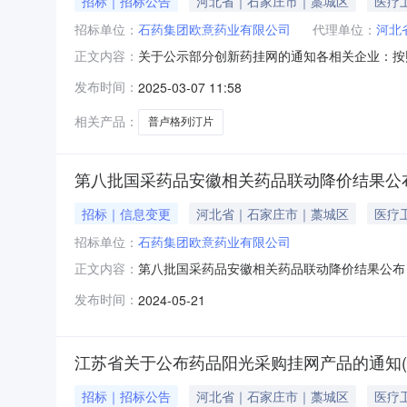
招标｜招标公告
河北省｜石家庄市｜藁城区
医疗
招标单位：
石药集团欧意药业有限公司
代理单位：
河北
关于公示部分创新药挂网的通知各相关企业：按照
正文内容：
日至3月11日。受理申（投）诉期间接受企业
发布时间：
2025-03-07 11:58
供相关证明材料，做出说明。（二）企业对公示结
投诉事项选择【原研/参比制
相关产品：
普卢格列汀片
第八批国采药品安徽相关药品联动降价结果公
招标｜信息变更
河北省｜石家庄市｜藁城区
医疗
招标单位：
石药集团欧意药业有限公司
第八批国采药品安徽相关药品联动降价结果公布
正文内容：
关药品联动降价工作的通知》（药采﹝2023
发布时间：
2024-05-21
机构要严格执行国家药品集中采购和使用相关要
药品生产企业对自主降价药品在我省
江苏省关于公布药品阳光采购挂网产品的通知(苏易
招标｜招标公告
河北省｜石家庄市｜藁城区
医疗