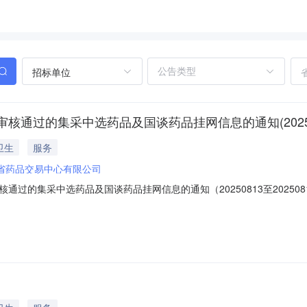
招标单位
过的集采中选药品及国谈药品挂网信息的通知(20250813
卫生
服务
省药品交易中心有限公司
通过的集采中选药品及国谈药品挂网信息的通知（20250813至2025
求的新增审核通过的集采中选药品及国谈药品在广东招采子系统（以下简
增挂网药品中，审核通过且省平台尚未挂网的集采中选药品及国谈药品（具体见