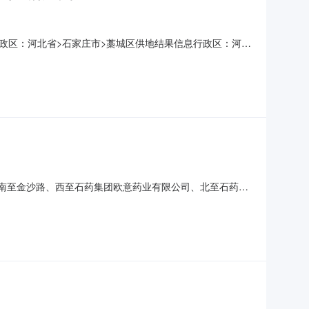
政区：河北省>石家庄市>藁城区供地结果信息行政区：河北
技术开发区，东至石药集团欧意药业有限公司、南至金沙路、西至
出让土地使用年限：50行业分类：医药制造业土地级别：十级
、南至金沙路、西至石药集团欧意药业有限公司、北至石药集
行业分类:医药制造业土地级别:十级成交价格(万元):53分期支
约定开工时间:2024-03-13约