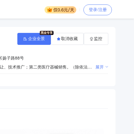
登录/注册
企业全景
取消收藏
监控
区扬子路88号
一般项目：化工产品销售（不含许可类化工产品）；技术服务、技术开发、技术咨询、技术交流、技术转让、技术推广；第二类医疗器械销售。（除依法须经批准的项目外，凭营业执照依法自主开展经营活动）许可项目：药品生产；药品零售；药品进出口；道路货物运输（不含危险货物）；第二类医疗器械生产。（依法须经批准的项目，经相关部门批准后方可开展经营活动，具体经营项目以相关部门批准文件或许可证件为准）
展开