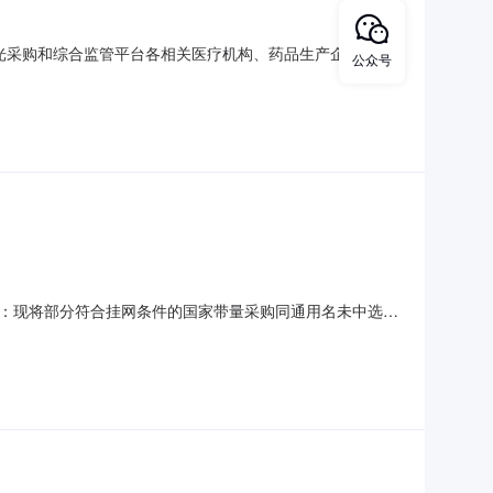
）阳光采购和综合监管平台各相关医疗机构、药品生产企业：根
公众号
阳光采购挂网药品进行了公示，现予以公布（详见附件）。附
通附件：附件1：药品阳光采购挂网产品公布表.pdf附件2：药品
：现将部分符合挂网条件的国家带量采购同通用名未中选药
企业和社会各界申（投）诉。二、拟挂网公示（一）企业和社会
可登录招采子系统进入“药品挂网管理-申投诉管理”网上申