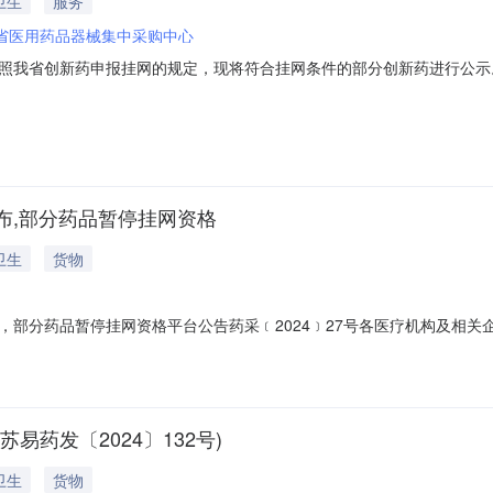
卫生
服务
省医用药品器械集中采购中心
我省创新药申报挂网的规定，现将符合挂网条件的部分创新药进行公示。一
和社会各界对本次挂网结果申（投）诉。二、拟挂网公示（一）企业和社会
果有异议的，可登录平台进入请于公示期内进入“药品挂网管理-我的工作台
布,部分药品暂停挂网资格
卫生
货物
，部分药品暂停挂网资格平台公告药采﹝2024﹞27号各医疗机构及相
﹞202号）文件，部分企业相关药品申请联动降价，现将降价结果（详见附
求，落实中选药品各项采购政策，不能将非中选药品企业自主降价限价等价
药发〔2024〕132号)
卫生
货物