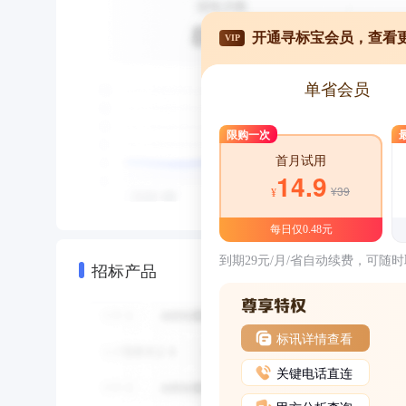
开通寻标宝会员，查看
VIP
单省会员
限购一次
首月试用
14.9
¥39
¥
每日仅0.48元
到期29元/月/省自动续费，可随
招标产品
标讯详情查看
关键电话直连