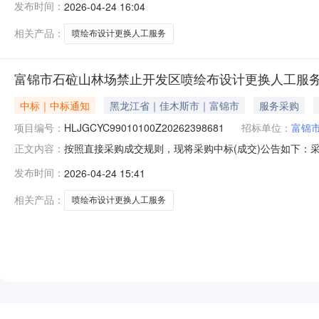
发布时间：
2026-04-24 16:04
二十二条规定，且已在本系统注册的供应商。二、落实其
询采购人，采购流程问题请咨询平台运营。发
相关产品：
喷绘布设计更换人工服务
富锦市石砬山林场禁止开发区喷绘布设计更换人工服
中标｜中标通知
黑龙江省｜佳木斯市｜富锦市
服务采购
项目编号：
HLJGCYC99010100Z20262398681
招标单位：
富锦
按照直接采购成交规则，现将采购中标(成交)公告如下：采购名称
正文内容：
接采购采购人富锦市石砬山林场联系人付志勇采购结果成功评选
发布时间：
2026-04-24 15:41
锦市灿龙广告店中选2026-04-24523640.00%
相关产品：
喷绘布设计更换人工服务
NEW
HOT
5折起