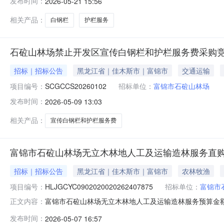
发布时间：
2026-05-21 15:56
相关产品：
白钢栏
护栏服务
石砬山林场禁止开发区宣传白钢栏和护栏服务费采购
招标｜招标公告
黑龙江省｜佳木斯市｜富锦市
交通运输
项目编号：
SCGCCS20260102
招标单位：
富锦市石砬山林场
发布时间：
2026-05-09 13:03
相关产品：
宣传白钢栏和护栏服务费
富锦市石砬山林场无立木林地人工及运输造林服务直
招标｜招标公告
黑龙江省｜佳木斯市｜富锦市
农林牧渔
项目编号：
HLJGCYC0902020020262407875
招标单位：
富锦市
富锦市石砬山林场无立木林地人工及运输造林服务预算金额
正文内容：
名称：无立木林地人工及运输造林服务项目类型：非政府
发布时间：
2026-05-07 16:57
商。二、落实其他政府采购政策满足的需求：无。三、特