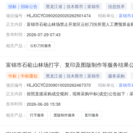
招标｜招标公告
黑龙江省｜佳木斯市｜富锦市
信息技术
项目编号：
HLJGCYC0902020020262501474
招标单位：
富锦市
富锦市石砬山林场禁止开发区云杉刀扶所需人工费预算金额：
正文内容：
成服务。展开项目名称：禁止开发区云杉刀扶所需人工费
发布时间：
2026-07-29 07:43
本系统注册的供应商。二、落实其他政府采购政策满足的
题请咨询平台运营。发布时间：20
相关产品：
云杉刀扶服务
富锦市石砬山林场打字、复印及图版制作等服务结果
中标｜中标通知
黑龙江省｜佳木斯市｜富锦市
服务采购
项目编号：
HLJGCYC2309010020262467370
招标单位：
富锦市
按照直接采购成交规则，现将采购中标(成交)公告如下：采购名称
正文内容：
人富锦市石砬山林场联系人栾继德采购结果成功评选报价供应商
发布时间：
2026-06-26 15:38
字复印部中选2026-06-2650000.00%
相关产品：
打字服务
图版制作服务
复印服务