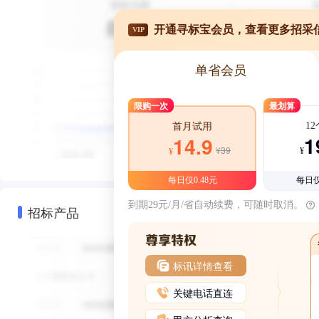
开通寻标宝会员，查看更多招采
VIP
单省会员
限购一次
最划算
1
首月试用
1
14.9
¥39
¥
¥
每日仅0.48元
每日仅
到期29元/月/省自动续费，可随时取消。
招标产品
标讯详情查看
关键电话直连