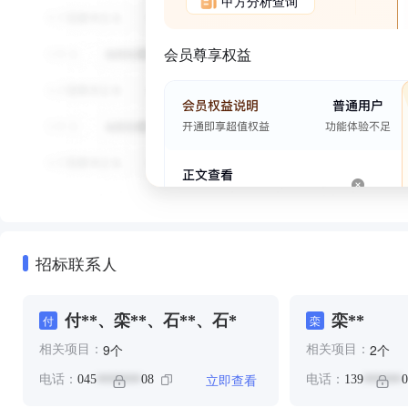
甲方分析查询
会员尊享权益
招标联系人
付**、栾**、石**、石*
栾**
付
栾
个
个
9
2
相关项目：
相关项目：
立即查看
电话：
045
08
电话：
139
0
*******
******