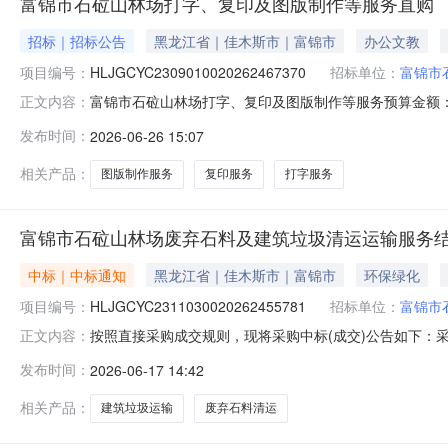
富锦市石砬山林场打字、复印及图版制作等服务直购
招标｜招标公告
黑龙江省｜佳木斯市｜富锦市
办公文教
项目编号：
HLJGCYC2309010020262467370
招标单位：
富锦市
富锦市石砬山林场打字、复印及图版制作等服务预算金额：
正文内容：
描、彩印、图文设计、喷绘、条幅、图板制作等。（含图纸
发布时间：
2026-06-26 15:07
供的文稿内容准确录入，格式符合甲方要求，无错字、漏
容、尺寸、材质、工艺等按照甲方确认的样
相关产品：
图版制作服务
复印服务
打字服务
富锦市石砬山林场废弃石料及建筑垃圾清运运输服务
中标｜中标通知
黑龙江省｜佳木斯市｜富锦市
环保绿化
项目编号：
HLJGCYC2311030020262455781
招标单位：
富锦市
按照直接采购成交规则，现将采购中标(成交)公告如下：采购名称
正文内容：
购采购人富锦市石砬山林场联系人付志勇采购结果成功评选报价
发布时间：
2026-06-17 14:42
双赢工程租赁行中选2026-06-17993600.00%
相关产品：
建筑垃圾运输
废弃石料清运