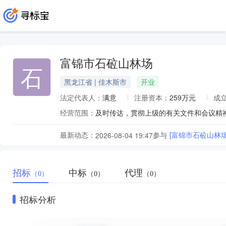
富锦市石砬山林场
石
黑龙江省 | 佳木斯市
开业
法定代表人：
满意
注册资本：
259万元
成
经营范围：
及时传达，贯彻上级的有关文件和会议精
最新动态：
参与
[富锦市石砬山林
2026-08-04 19:47
招标
中标
代理
（0）
（0）
（0）
招标分析