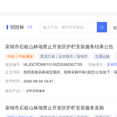
招投标
招
258
富锦市石砬山林场禁止开发区护栏安装服务结果公告
中标｜中标通知
黑龙江省｜佳木斯市｜富锦市
交通运输
项目编号：
HLJGCYC99010100Z20262507705
招标单位：
富锦
按照直接采购成交规则，现将采购中标(成交)公告如下：采购名称
正文内容：
人富锦市石砬山林场联系人付志勇采购结果成功评选报价供应商
发布时间：
2026-08-04 19:47
展装饰工程有限责任公司中选2026-08-04603950.00%
相关产品：
护栏安装服务
富锦市石砬山林场禁止开发区护栏安装服务直购