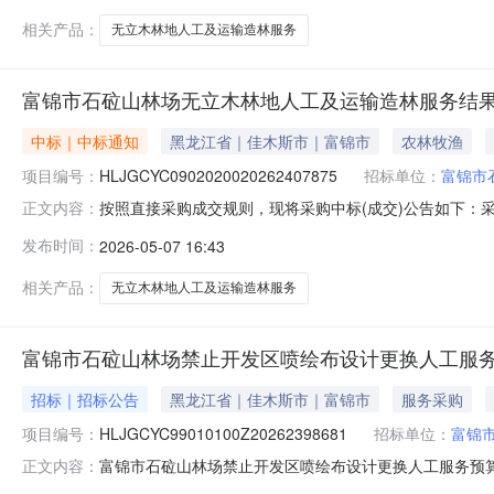
营。发布时间：2026-05-0713
相关产品：
无立木林地人工及运输造林服务
富锦市石砬山林场无立木林地人工及运输造林服务结
中标｜中标通知
黑龙江省｜佳木斯市｜富锦市
农林牧渔
项目编号：
HLJGCYC0902020020262407875
招标单位：
富锦市
按照直接采购成交规则，现将采购中标(成交)公告如下：采购名称
正文内容：
采购人富锦市石砬山林场联系人王为迪采购结果成功评选报价供
发布时间：
2026-05-07 16:43
兴苗木专业合作社中选2026-05-07715200.00%
相关产品：
无立木林地人工及运输造林服务
富锦市石砬山林场禁止开发区喷绘布设计更换人工服
招标｜招标公告
黑龙江省｜佳木斯市｜富锦市
服务采购
项目编号：
HLJGCYC99010100Z20262398681
招标单位：
富锦
富锦市石砬山林场禁止开发区喷绘布设计更换人工服务预算
正文内容：
固符合户外广告安全标准。展开项目名称：禁止开发区喷