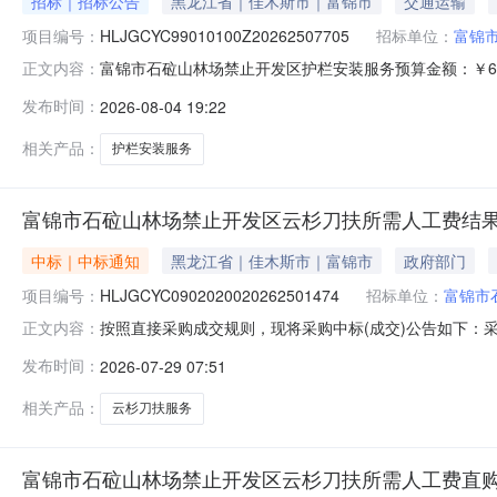
招标｜招标公告
黑龙江省｜佳木斯市｜富锦市
交通运输
项目编号：
HLJGCYC99010100Z20262507705
招标单位：
富锦
富锦市石砬山林场禁止开发区护栏安装服务预算金额：￥6
正文内容：
栏回填各项服务。展开项目名称：禁止开发区护栏安装服
发布时间：
2026-08-04 19:22
在本系统注册的供应商。二、落实其他政府采购政策满足
问题请咨询平台运营。发布时间：2026
相关产品：
护栏安装服务
富锦市石砬山林场禁止开发区云杉刀扶所需人工费结
中标｜中标通知
黑龙江省｜佳木斯市｜富锦市
政府部门
项目编号：
HLJGCYC0902020020262501474
招标单位：
富锦市
按照直接采购成交规则，现将采购中标(成交)公告如下：采购名称
正文内容：
购人富锦市石砬山林场联系人王为迪采购结果成功评选报价供应
发布时间：
2026-07-29 07:51
劳务服务队中选2026-07-2861060.00%
相关产品：
云杉刀扶服务
富锦市石砬山林场禁止开发区云杉刀扶所需人工费直