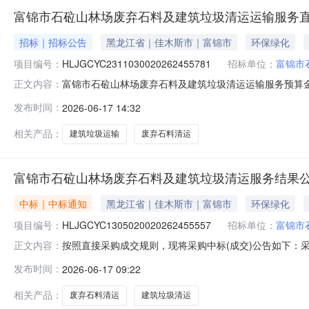
富锦市石砬山林场废弃石料及建筑垃圾清运运输服务
招标｜招标公告
黑龙江省｜佳木斯市｜富锦市
环保绿化
项目编号：
HLJGCYC2311030020262455781
招标单位：
富锦市
富锦市石砬山林场废弃石料及建筑垃圾清运运输服务预算金
正文内容：
360元展开项目名称：废弃石料及建筑垃圾清运运输服务
发布时间：
2026-06-17 14:32
本系统注册的供应商。二、落实其他政府采购政策满足的
题请咨询平台运营。发布时间：2026
相关产品：
建筑垃圾运输
废弃石料清运
富锦市石砬山林场废弃石料及建筑垃圾清运服务结果
中标｜中标通知
黑龙江省｜佳木斯市｜富锦市
环保绿化
项目编号：
HLJGCYC1305020020262455557
招标单位：
富锦市
按照直接采购成交规则，现将采购中标(成交)公告如下：采购名称
正文内容：
购人富锦市石砬山林场联系人付志勇采购结果成功评选报价供应
发布时间：
2026-06-17 09:22
源绿化工程有限公司中选2026-06-17805000.00%
相关产品：
废弃石料清运
建筑垃圾清运