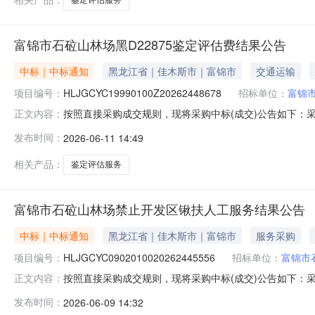
富锦市石砬山林场黑D22875鉴定评估费结果公告
中标｜中标通知
黑龙江省｜佳木斯市｜富锦市
交通运输
项目编号：
HLJGCYC19990100Z20262448678
招标单位：
富锦
按照直接采购成交规则，现将采购中标(成交)公告如下：采购名称黑
正文内容：
锦市石砬山林场联系人卑洋采购结果成功评选报价供应商数1公
发布时间：
2026-06-11 14:49
鉴定评估有限公司中选2026-06-1115000.00%
相关产品：
鉴定评估服务
富锦市石砬山林场禁止开发区锹扶人工服务结果公告
中标｜中标通知
黑龙江省｜佳木斯市｜富锦市
服务采购
项目编号：
HLJGCYC0902010020262445556
招标单位：
富锦市
按照直接采购成交规则，现将采购中标(成交)公告如下：采购名称
正文内容：
锦市石砬山林场联系人王为迪采购结果成功评选报价供应商数1
发布时间：
2026-06-09 14:32
务队中选2026-06-0974340.00%