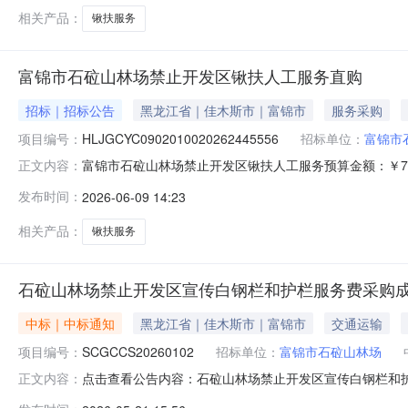
相关产品：
锹扶服务
富锦市石砬山林场禁止开发区锹扶人工服务直购
招标｜招标公告
黑龙江省｜佳木斯市｜富锦市
服务采购
项目编号：
HLJGCYC0902010020262445556
招标单位：
富锦市
富锦市石砬山林场禁止开发区锹扶人工服务预算金额：￥74
正文内容：
展开项目名称：禁止开发区锹扶人工服务项目类型：非政
发布时间：
2026-06-09 14:23
应商。二、落实其他政府采购政策满足的需求：无。三、
营。发布时间：2026-06-0
相关产品：
锹扶服务
石砬山林场禁止开发区宣传白钢栏和护栏服务费采购
中标｜中标通知
黑龙江省｜佳木斯市｜富锦市
交通运输
项目编号：
SCGCCS20260102
招标单位：
富锦市石砬山林场
点击查看公告内容：石砬山林场禁止开发区宣传白钢栏和护栏
正文内容：