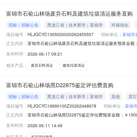
富锦市石砬山林场废弃石料及建筑垃圾清运服务直购
招标｜招标公告
黑龙江省｜佳木斯市｜富锦市
环保绿化
项目编号：
HLJGCYC1305020020262455557
招标单位：
富锦市
富锦市石砬山林场废弃石料及建筑垃圾清运服务预算金额：
正文内容：
边角整平，现场配合等作业。注意安全作业。达到甲方的
发布时间：
2026-06-17 09:21
《中华人民共和国政府采购法》第二十二条规定，且已在
与异议处理项：如有异议请电话咨询采购人
相关产品：
废弃石料清运
建筑垃圾清运
富锦市石砬山林场黑D22875鉴定评估费直购
招标｜招标公告
黑龙江省｜佳木斯市｜富锦市
其他
其它
项目编号：
HLJGCYC19990100Z20262448678
招标单位：
富锦
富锦市石砬山林场黑D22875鉴定评估费预算金额：￥15
正文内容：
型：非政府采购项目服务周期：15天供应商资格：一、
发布时间：
2026-06-11 14:49
无。三、特定的资格要求：无。四、本项目不接受联合体参与异
HLJGC
相关产品：
鉴定评估服务