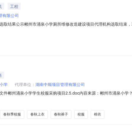
筑
工程
理有限公司
选取结果公示郴州市涌泉小学厕所维修改造建设项目代理机构选取结束，
涌泉小学2026年2月9日640(26).webp
料
小学
代理单位：
湖南中顺项目管理有限公司
学学生校服采购项目2.5.doc内容来源：郴州市涌泉小学？小编推荐？合作赋能||||
...奖项荣誉||||||||||......钦家校服行业全链路增长服务SaaS平台已为全国18
春秋季校服
春秋上衣
春秋裤子
校服
棉衣