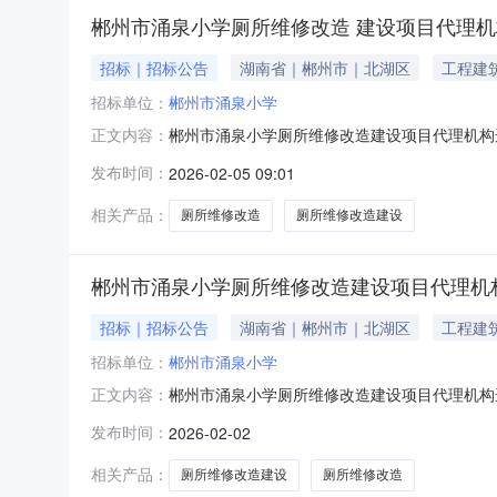
郴州市涌泉小学厕所维修改造 建设项目代理
招标｜招标公告
湖南省｜郴州市｜北湖区
工程建
招标单位：
郴州市涌泉小学
郴州市涌泉小学厕所维修改造建设项目代理机构选
正文内容：
悉采购法律法规、具备编制采购文件和组织采购活
发布时间：
2026-02-05 09:01
的评审场地和录音录像等监控设备设施并符合省
作中，市场行为规范、社
相关产品：
厕所维修改造
厕所维修改造建设
郴州市涌泉小学厕所维修改造建设项目代理机
招标｜招标公告
湖南省｜郴州市｜北湖区
工程建
招标单位：
郴州市涌泉小学
郴州市涌泉小学厕所维修改造建设项目代理机构
正文内容：
能力;2.建立完善的采购内部监督管理制度;3
发布时间：
2026-02-02
必需的办公条件;5.在自有场所组织评审工作
7.在近三年内没有违法或违
相关产品：
厕所维修改造建设
厕所维修改造