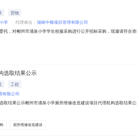
料
货物
小学
代理单位：
湖南中顺项目管理有限公司
委托，对郴州市涌泉小学学生校服采购进行公开招标采购，现邀请符合资
理编号：HNZS-2026-CG-0083、采购项目预算：单价招标，见采
定单价□成本补偿□绩效激励6、合同履行期限：3年，合同一年一签，具体
构选取结果公示
筑
工程
理有限公司
选取结果公示郴州市涌泉小学厕所维修改造建设项目代理机构选取结果公
新项目管理有限公司公示时间：2026年2月9日至2月11日郴州市涌泉小
构
厨所维修改造建设