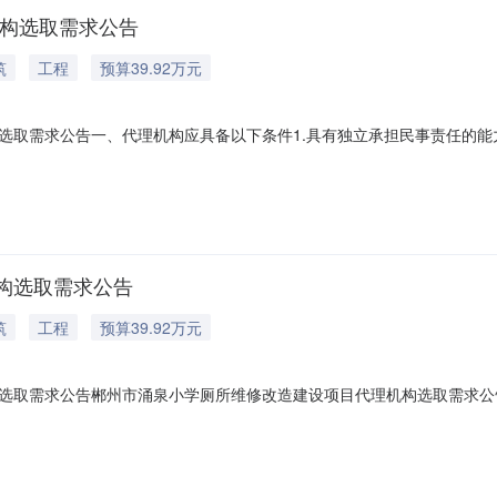
机构选取需求公告
筑
工程
预算39.92万元
取需求公告一、代理机构应具备以下条件1.具有独立承担民事责任的能力;
动等相应能力的专职从业人员;4.具备独立办公场所和代理采购业务所必
级人民规定的标准；6.本项目不允许转包、分包，不接受联合体参加；7.
构选取需求公告
筑
工程
预算39.92万元
选取需求公告郴州市涌泉小学厕所维修改造建设项目代理机构选取需求公
.拥有不少于3名熟悉采购法律法规、具备编制采购文件和组织采购活动等相应
的，应当具备必要的评审场地和录音录像等监控设备设施并符合省级人民规定