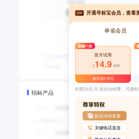
开通寻标宝会员，查看
VIP
单省会员
限购一次
首月试用
14.9
¥39
¥
每日仅0.48元
到期29元/月/省自动续费，可随
招标产品
标讯详情查看
关键电话直连