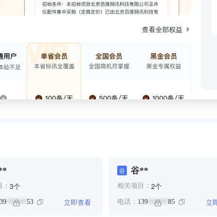
查看全部权益
**
谷**
谷
个
个
3
2
目：
相关项目：
立即查看
立
39
53
电话：
139
85
******
******