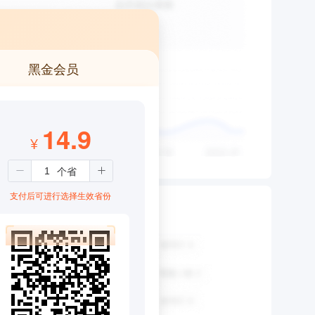
黑金会员
14.9
¥
支付后可进行选择生效省份