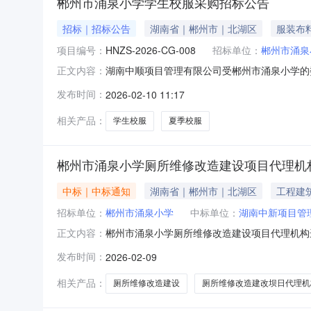
郴州市涌泉小学学生校服采购招标公告
招标｜招标公告
湖南省｜郴州市｜北湖区
服装布
项目编号：
HNZS-2026-CG-008
招标单位：
郴州市涌泉
湖南中顺项目管理有限公司受郴州市涌泉小学的
正文内容：
项目名称：郴州市涌泉小学学生校服采购2、采购代
发布时间：
2026-02-10 11:17
低评标价法5、合同定价方式：□固定总价？固
营商环境的通知》郴财采
相关产品：
学生校服
夏季校服
郴州市涌泉小学厕所维修改造建设项目代理机
中标｜中标通知
湖南省｜郴州市｜北湖区
工程建
招标单位：
郴州市涌泉小学
中标单位：
湖南中新项目管
郴州市涌泉小学厕所维修改造建设项目代理机构
正文内容：
束，现将选取结果公示如下：中标单位名称：湖南中
发布时间：
2026-02-09
杨建辉
相关产品：
厕所维修改造建设
厕所维修改造建改坝日代理机