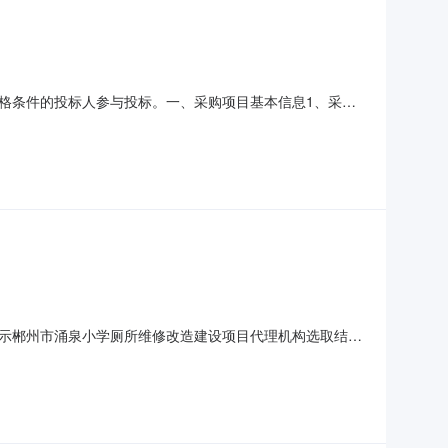
格条件的投标人参与投标。一、采购项目基本信息1、采购
购需求表，采购数量按实计取4、评标方法：？综合评分法¨□最
起止时间合同中约定7、根据《关于进一步优化政府采购领域
示郴州市涌泉小学厕所维修改造建设项目代理机构选取结
学2026年2月9日END一审：李金钟二审：廖琳峰三审：