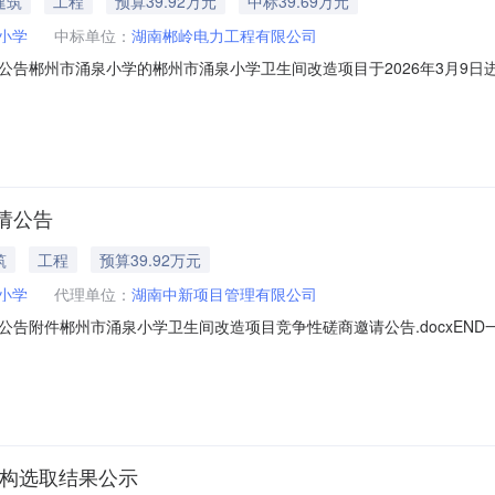
建筑
工程
预算39.92万元
中标39.69万元
小学
中标单位：
湖南郴岭电力工程有限公司
公告郴州市涌泉小学的郴州市涌泉小学卫生间改造项目于2026年3月9
9152.43元二、招标代理编号：HNZX-2026-CG-006三、邀请
商名称最后报价最终得分评审结果1湖南郴岭电力工程有限公司396918.
请公告
筑
工程
预算39.92万元
小学
代理单位：
湖南中新项目管理有限公司
告附件郴州市涌泉小学卫生间改造项目竞争性磋商邀请公告.docxEN
机构选取结果公示