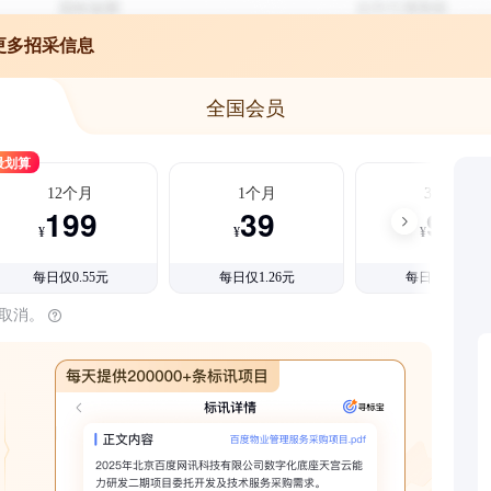
更多招采信息
全国会员
最划算
12个月
1个月
3个月
199
39
99
¥
¥
¥
每日仅0.55元
每日仅1.26元
每日仅1.08元
时取消。