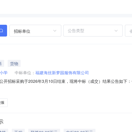
招标单位
料
货物
小学
中标单位：
福建海丝新梦园服饰有限公司
公开招标采购于2026年3月10日结束，现将中标（成交）结果公告如下
司采购代理编号：HNZS-2026-CG-008预算金额：单价招标，
采购人、专家推荐三、供应商投标情况供应商信息资格审查结果符合性审
校服
示