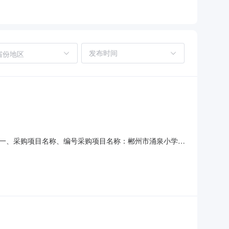
省份地区
：一、采购项目名称、编号采购项目名称：郴州市涌泉小学学
见采购需求表，采购数量按实计取。二、供应商来源1、供应商产
查结果投标报价评分推荐排名福建海丝新梦园服饰有限公司