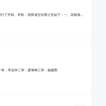
日进行了开标、评标，现将成交结果公告如下：一、采购项目
供应商的情况1、供应商产生方式：（√）公告邀请（）供应商库抽
00元90.67第一成交候选人2四川天夏建设集团有限公司
D一审：李金钟二审：廖琳峰三审：杨建辉