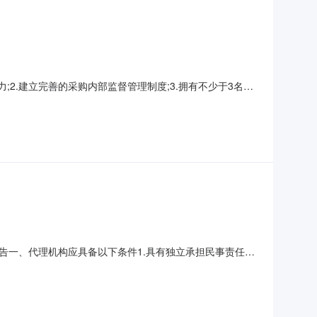
2.建立完善的采购内部监督管理制度;3.拥有不少于3名熟
需的办公条件;5.在自有场所组织评审工作的，应当具备必要
在近三年内没有违法或违规行为被有关机关处罚过,在招标工
告一、代理机构应具备以下条件1.具有独立承担民事责任的
能力的专职从业人员;4.具备独立办公场所和代理采购业务所
的标准；6.本项目不允许转包、分包，不接受联合体参加；