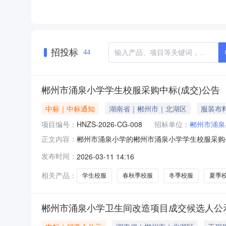
招投标
44
郴州市涌泉小学学生校服采购中标(成交)公告
中标｜中标通知
湖南省｜郴州市｜北湖区
服装布
项目编号：
HNZS-2026-CG-008
招标单位：
郴州市涌泉
郴州市涌泉小学的郴州市涌泉小学学生校服采购
正文内容：
生校服采购代理机构名称：湖南中顺项目管理有限公
发布时间：
2026-03-11 14:16
生方式：（√）公告邀请（）供应商库抽取（）
审核通过审核通过夏季校服：
相关产品：
学生校服
春秋季校服
冬季校服
夏季
郴州市涌泉小学卫生间改造项目成交候选人公