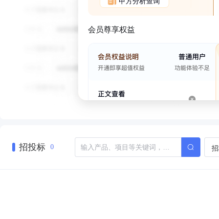
甲方分析查询
会员尊享权益
招投标
招
0