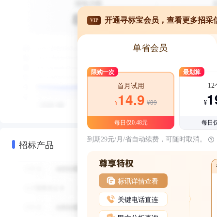
开通寻标宝会员，查看更多招采
VIP
单省会员
限购一次
最划算
1
首月试用
1
14.9
¥39
¥
¥
每日仅0.48元
每日仅
到期29元/月/省自动续费，可随时取消。
招标产品
标讯详情查看
关键电话直连