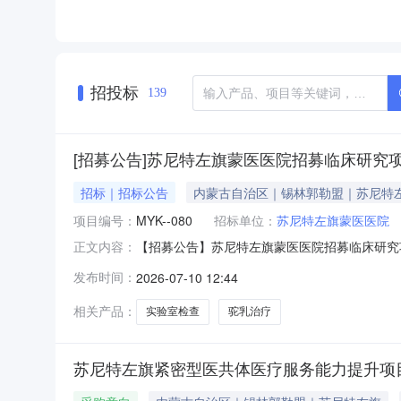
招投标
139
[招募公告]苏尼特左旗蒙医医院招募临床研究
招标｜招标公告
内蒙古自治区｜锡林郭勒盟｜苏尼特
项目编号：
MYK--080
招标单位：
苏尼特左旗蒙医医院
【招募公告】苏尼特左旗蒙医医院招募临床研究
正文内容：
消化，呵护肠胃，富含多重活性物质，增强免疫
发布时间：
2026-07-10 12:44
情绪的功效。苏尼特左旗蒙医医院开展“蒙医学理
募条件：1.年龄30～65岁，性
相关产品：
实验室检查
驼乳治疗
苏尼特左旗紧密型医共体医疗服务能力提升项