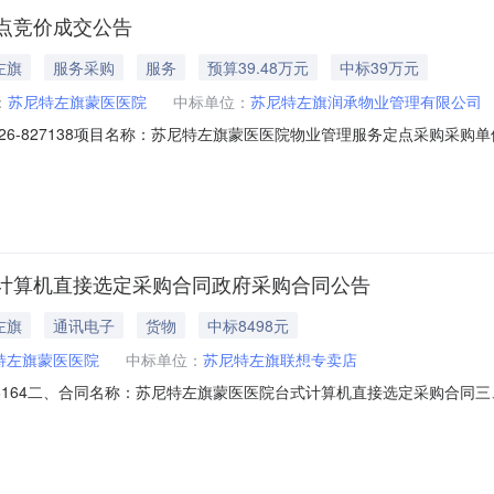
点竞价成交公告
左旗
服务采购
服务
预算39.48万元
中标39万元
：
苏尼特左旗蒙医医院
中标单位：
苏尼特左旗润承物业管理有限公司
-2026-827138项目名称：苏尼特左旗蒙医医院物业管理服务定点采购
2026-01-3109:12:24项目截止时间：2026-02-0700:00:00采
场（定点服务采购）二、报价要求(一)报价须知1.报价应包括对投标产品的运
计算机直接选定采购合同政府采购合同公告
左旗
通讯电子
货物
中标8498元
特左旗蒙医医院
中标单位：
苏尼特左旗联想专卖店
11266164二、合同名称：苏尼特左旗蒙医医院台式计算机直接选定采购合同三、项
甲方)：苏尼特左旗蒙医医院地址：内蒙古自治区锡林郭勒盟苏尼特左旗满都拉
锡林郭勒盟苏尼特左旗满都拉图镇达日罕街行政审批中心东侧联系方式：151