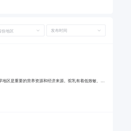
省份地区
旱地区是重要的营养资源和经济来源。驼乳有着低致敏、好
脂血压，补铁补钙，预防贫血、骨质疏松，安神助眠、舒缓
划在全旗招募60名志愿者，诚邀符合条件的患者加入。一、招