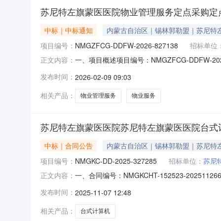
苏尼特左旗蒙医医院物业管理服务定点采购定
中标｜中标通知
内蒙古自治区｜锡林郭勒盟｜苏尼特
项目编号：
NMGZFCG-DDFW-2026-827138
招标单位
一、项目概述项目编号：NMGZFCG-DDFW
正文内容：
盟本级预算金额(元)：394,800.00项目开始时间：
发布时间：
2026-02-09 09:03
左政采计划[2026]00014采购方式：电子卖
相关产品：
物业管理服务
物业服务
苏尼特左旗蒙医医院苏尼特左旗蒙医医院台式
中标｜合同公告
内蒙古自治区｜锡林郭勒盟｜苏尼特
项目编号：
NMGKC-DD-2025-327285
招标单位：
苏尼
一、合同编号：NMGKCHT-152523-2025
正文内容：
尼特左旗蒙医医院采购订单五、合同主体采购人(
发布时间：
2025-11-07 12:48
方)：苏尼特左旗联想专卖店地址：内蒙古自治区
相关产品：
台式计算机