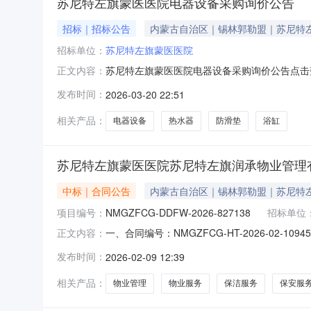
苏尼特左旗蒙医医院电器设备采购询价公告
招标｜招标公告
内蒙古自治区｜锡林郭勒盟｜苏尼特
招标单位：
苏尼特左旗蒙医医院
苏尼特左旗蒙医医院电器设备采购询价公告点击
正文内容：
资质、具备供货及服务能力的供应商参与报价。一
发布时间：
2026-03-20 22:51
费、售后服务等全部费用）二、供应商资格条件1
年无重大违法违规经营记录。4.可
相关产品：
电器设备
热水器
防滑垫
浴缸
苏尼特左旗蒙医医院苏尼特左旗润承物业管理
中标｜合同公告
内蒙古自治区｜锡林郭勒盟｜苏尼特
项目编号：
NMGZFCG-DDFW-2026-827138
招标单位
一、合同编号：NMGZFCG-HT-2026-02-
正文内容：
医医院物业管理服务定点采购五、合同主体采购人
发布时间：
2026-02-09 12:39
(乙方)：苏尼特左旗润承物业管理有限公司地址：
相关产品：
物业管理
物业服务
保洁服务
保安服