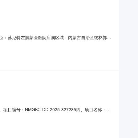
采购单位：苏尼特左旗蒙医医院所属区域：内蒙古自治区锡林郭勒
购人联系方式：王玉辰14747296543采购计划备案书/批准书编号：苏
输、安装
目编号：NMGKC-DD-2025-327285四、项目名称：苏
图镇蒙医医院联系方式：14747296543供应商(乙
48524668六、合同主要信息主要标的：