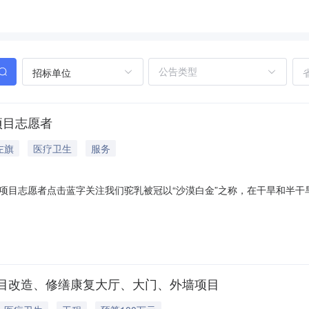
招标单位
项目志愿者
左旗
医疗卫生
服务
项目志愿者点击蓝字关注我们驼乳被冠以“沙漠白金”之称，在干旱和半干
力，辅助调节血糖（重要提醒：不可替代降糖药），保护心血管，调节血
论视角驼乳干预肺结节的有效研究”（项目编号：MYK--080)课题，计
目改造、修缮康复大厅、大门、外墙项目