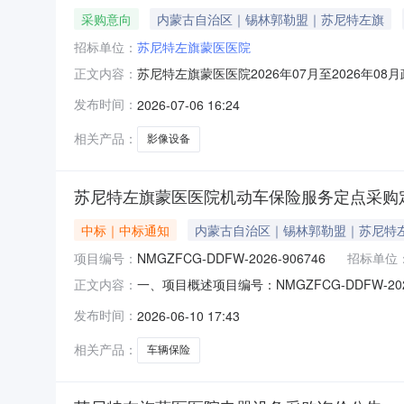
采购意向
内蒙古自治区｜锡林郭勒盟｜苏尼特左旗
招标单位：
苏尼特左旗蒙医医院
苏尼特左旗蒙医医院2026年07月至2026
正文内容：
项目购置影像设备项目项目所在采购意向：苏尼特
发布时间：
2026-07-06 16:24
疗服务能力提升项目购置影像设备项目预算金额：35
期
相关产品：
影像设备
苏尼特左旗蒙医医院机动车保险服务定点采购
中标｜中标通知
内蒙古自治区｜锡林郭勒盟｜苏尼特
项目编号：
NMGZFCG-DDFW-2026-906746
招标单位
一、项目概述项目编号：NMGZFCG-DDFW
正文内容：
勒盟本级预算金额(元)：3,049.68项目开始时间：2
发布时间：
2026-06-10 17:43
左政采计划[2026]00655采购方式：电子卖
相关产品：
车辆保险