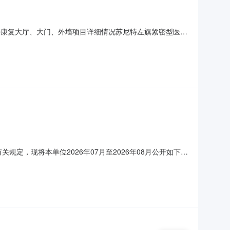
修缮康复大厅、大门、外墙项目详细情况苏尼特左旗紧密型医共
026年08月政府采购意向采购单位：苏尼特左旗蒙医医院采
00万元(人民币)采购品目：采购需求概况：采购内容:改
定，现将本单位2026年07月至2026年08月公开如下：
、修缮康复大厅、大门、外墙项目采购内容：改造、修缮康复
入不便，有交通安全隐患，外围墙壁石材破损，导致雨水倒