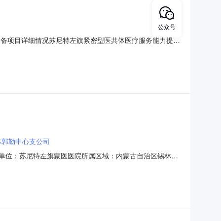
公众号
像设备项目详细情况苏尼特左旗紧密型医共体医疗服务能力提升
苏尼特左旗蒙医医院采购项目名称：苏尼特左旗紧密型医共体医
设备采购数量:1.0000台主要功能或目标:为心脑血管疾病早
林郭勒中心支公司
购采购单位：苏尼特左旗蒙医医院所属区域：内蒙古自治区锡林郭
人联系方式：王玉辰14747296543采购计划备案书/批准书编号：苏
辆保险11