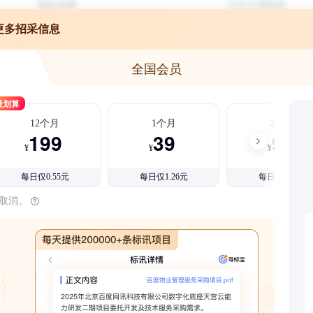
更多招采信息
全国会员
最划算
12个月
1个月
3个月
199
39
99
¥
¥
¥
每日仅0.55元
每日仅1.26元
每日仅1.08元
时取消。