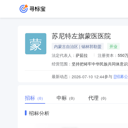
苏尼特左旗蒙医医院
蒙
内蒙古自治区 | 锡林郭勒盟
开业
法定代表人：
萨茹拉
注册资本：
550
经营范围：
最新动态：
参与
[[招
2026-07-10 12:44
招标
中标
代理
（0）
（0）
（0）
招标分析