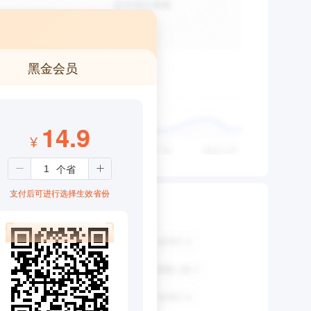
黑金会员
14.9
¥
支付后可进行选择生效省份