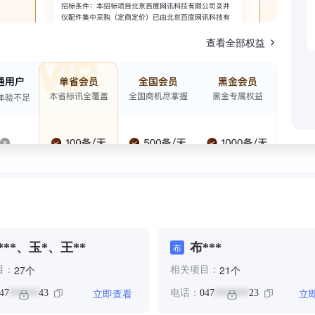
查看全部权益
***、玉*、王**
布***
布
个
个
27
21
目：
相关项目：
立即查看
立
47
43
电话：
047
23
******
*******