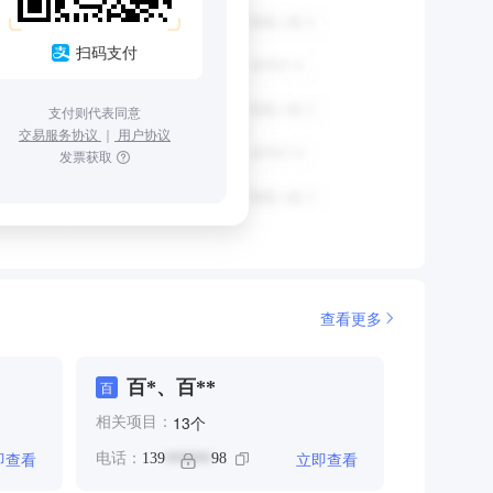
扫码支付
支付则代表同意
交易服务协议
｜
用户协议
发票获取
查看更多
百*、百**
百
个
13
相关项目：
即查看
立即查看
电话：
139
98
******