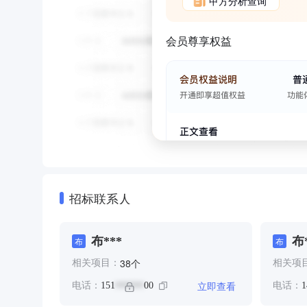
甲方分析查询
会员尊享权益
招标联系人
布***
布
布
布
个
38
相关项目：
相关项
立即查看
电话：
151
00
电话：
1
******