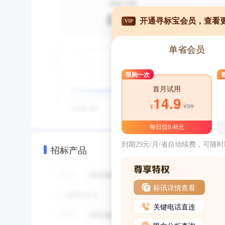
开通寻标宝会员，查看
VIP
单省会员
限购一次
首月试用
14.9
¥39
¥
每日仅0.48元
到期29元/月/省自动续费，可随
招标产品
标讯详情查看
关键电话直连