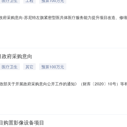
医疗卫生
工程
预算100万元
年08月政府采购意向-苏尼特左旗紧密型医共体医疗服务能力提升项目改造、
门、外墙项目项目所在采购意向：苏尼特左旗蒙医医院2026年07月至2
力提升项目改造、修缮康复大厅、大门、外墙项目预算金额：100.0000
8月政府采购意向
医疗卫生
其它
预算100万元
关于开展政府采购意向公开工作的通知》（财库〔2020〕10号）等有关规
)预计采购时间备注1苏尼特左旗紧密型医共体医疗服务能力提升项目改造
目标：解决康复大厅冬冷夏热，漏雨，影响患者就医，大门较窄，车辆出
目购置影像设备项目