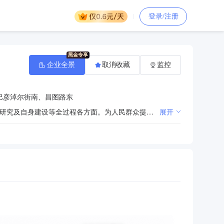
登录/注册
企业全景
取消收藏
监控
巴彦淖尔街南、昌图路东
坚持把铸牢中华民族共同体意识作为蒙医药工作的主线，贯穿于蒙医药发掘保护、蒙医药资源应用与开发研究及自身建设等全过程各方面。为人民群众提供医疗、疾病预防、健康教育等医疗和公共卫生服务。蒙西医结合诊疗与急救服务 蒙医药特色服务 疾病预防与健康管理 蒙医药科研与医学教育 医疗质量与运营管理 基层帮扶与公益服务
展开