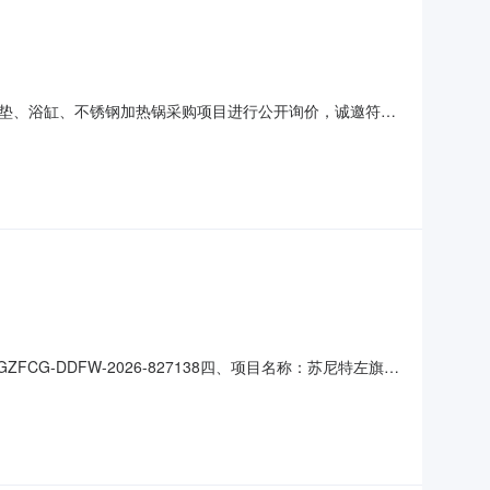
垫、浴缸、不锈钢加热锅采购项目进行公开询价，诚邀符合
价3.报价形式：总价包干（含产品、运输、安装、调试、税
品销售、安装及完善的售后服务能力。3.商业信誉良好，近3
FCG-DDFW-2026-827138四、项目名称：苏尼特左旗蒙
巴彦淖尔街南昌图路东联系方式：14747296543供应商
：13754191999六、合同