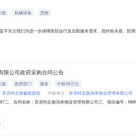
左旗
机械设备
货物
蓝字关注我们为进一步保障医院诊疗及后勤服务需求，现对热水器、防滑
、采购项目概况1.采购单位：苏尼特左旗蒙医医院2.采购方式：公开询
.具有独立承担民事责任能力，持有合法有效的营业执照。2.具备相应产
有限公司政府采购合同公告
左旗
政府部门
服务
中标39万元
：
苏尼特左旗蒙医医院
中标单位：
苏尼特左旗润承物业管理有限公司
1094597二、合同名称：苏尼特左旗润承物业管理有限公司三、项目编号：NMGZ
(甲方)：苏尼特左旗蒙医医院地址：内蒙古自治区_锡林郭勒盟_苏尼特左旗
内蒙古自治区锡林郭勒盟苏尼特左旗满都拉图镇恩格尔南街3组B16号联系方式
务