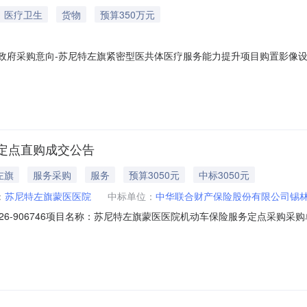
医疗卫生
货物
预算350万元
年08月政府采购意向-苏尼特左旗紧密型医共体医疗服务能力提升项目购置影
左旗蒙医医院2026年07月至2026年08月政府采购意向采购单位：
0.000000万元(人民币)采购品目：采购需求概况：采购内容:购置影像
定点直购成交公告
左旗
服务采购
服务
预算3050元
中标3050元
：
苏尼特左旗蒙医医院
中标单位：
中华联合财产保险股份有限公司锡
-2026-906746项目名称：苏尼特左旗蒙医医院机动车保险服务定点采
026-06-1016:05:02项目截止时间：2026-06-3000:00:00采购
场（定点服务采购）二、需求明细编号项目需求数量计量单位1车辆保险112车