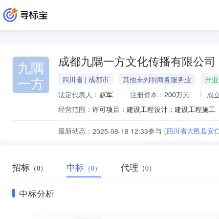
成都九隅一方文化传播有限公司
九隅
一方
四川省 | 成都市
其他未列明商务服务业
开业
法定代表人：
赵军
注册资本：
200万元
成
经营范围：
最新动态：
参与
[四川省大邑县安
2025-08-18 12:33
招标
中标
代理
（0）
（0）
（0）
中标分析