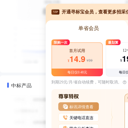
开通寻标宝会员，查看更多招采
VIP
单省会员
限购一次
最划算
1
首月试用
1
14.9
¥39
¥
¥
每日仅0.48元
每日仅
到期29元/月/省自动续费，可随时取消。
中标产品
标讯详情查看
关键电话直连