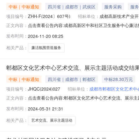
中标｜中标通知
四川省｜成都市｜武侯区
服务采购
服务
项目编号：
ZHH-F(2024〕607号)
招标单位：
成都高新技术产业开
点击查看公告内容:成都高新区中和社区卫生服务中心廉洁
正文内容：
编号：ZHH-F（2024〕607号）一、中标人信息：标
发布时间：
2024-11-20 08:25
格：7.829万元二、其他：项目名称：成都高新区中和社
交金额：78
相关产品：
廉洁氛围营造服务
郫都区文化艺术中心艺术交流、展示主题活动成交结
中标｜中标通知
四川省｜成都市｜郫都区
中标28.30万元
项目编号：
JHQC(2024)027
招标单位：
成都市郫都区文化艺术中
点击查看公告内容:郫都区文化艺术中心艺术交流、展示主题
正文内容：
一、中标人信息：标段（包）[001]郫都区文化艺术中心
发布时间：
2024-05-31 21:31
隅一方文化传播有限公司供应商地址：四川省成都市锦江区桦彩
布之日
相关产品：
艺术交流、展示主题活动