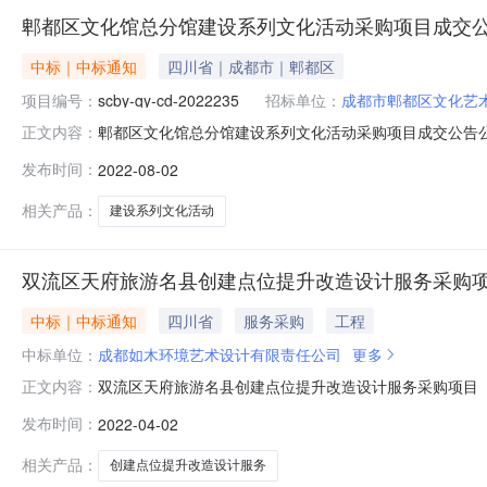
郫都区文化馆总分馆建设系列文化活动采购项目成交
中标｜中标通知
四川省｜成都市｜郫都区
项目编号：
scby-qy-cd-2022235
招标单位：
成都市郫都区文化艺
郫都区文化馆总分馆建设系列文化活动采购项目成交公告公
正文内容：
艺术服务/艺术表演场馆服务采购单位成都市郫都区文化艺术
发布时间：
2022-08-02
金额￥27.100000万元（人民币）联系人及联系方式：项目
位地
相关产品：
建设系列文化活动
双流区天府旅游名县创建点位提升改造设计服务采购项
中标｜中标通知
四川省
服务采购
工程
中标单位：
成都如木环境艺术设计有限责任公司
更多
双流区天府旅游名县创建点位提升改造设计服务采购项目（第
正文内容：
服务采购项目（第二次）三、中标（成交）信息供应商名称
发布时间：
2022-04-02
改造设计服务:成都九隅一方文化传播有限公司;双流区天
盛邦街88号8栋13楼38号
相关产品：
创建点位提升改造设计服务