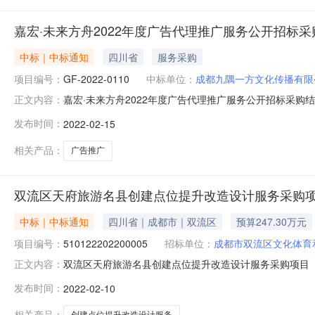
嘉宏·未来方舟2022年度广告代理推广服务公开招标
中标｜中标通知
四川省
服务采购
项目编号：
GF-2022-0110
中标单位：
成都九隅一方文化传播有限
嘉宏·未来方舟2022年度广告代理推广服务公开招标采购结
正文内容：
久工程管理有限责任公司代理机构联系电话0832-515
发布时间：
2022-02-15
司采购人地址内江市东兴区兴隆路369号1幢1单元3F（城市枫
相关产品：
广告推广
双流区天府旅游名县创建点位提升改造设计服务采购项
中标｜中标通知
四川省｜成都市｜双流区
预算247.30万元
项目编号：
510122202200005
招标单位：
成都市双流区文化体育
双流区天府旅游名县创建点位提升改造设计服务采购项目（第二次
正文内容：
创建点位提升改造设计服务采购项目（第二次）三、中标（
发布时间：
2022-02-10
旅游名县创建点位提升改造设计服务:成都九隅一方文化传
贸易试验区成都高新
相关产品：
创建点位提升改造设计服务