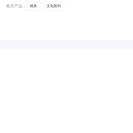
都市青
相关产品：
税务
文化陈列
NEW
HOT
5折起
暂时没有搜索结果…