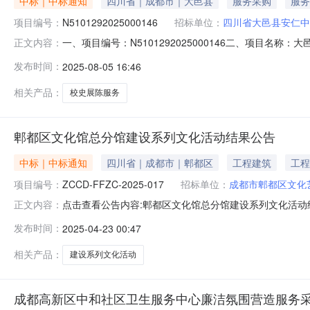
中标｜中标通知
四川省｜成都市｜大邑县
服务采购
服务
项目编号：
N5101292025000146
招标单位：
四川省大邑县安仁中
一、项目编号：N5101292025000146二、项目
正文内容：
方文化传播有限公司四川省成都市锦江区桦彩路158号1栋1单元
发布时间：
2025-08-05 16:46
品目编号品目名称采购标的服务范围服务要求服务时间服务标准
相关产品：
校史展陈服务
郫都区文化馆总分馆建设系列文化活动结果公告
中标｜中标通知
四川省｜成都市｜郫都区
工程建筑
工程
项目编号：
ZCCD-FFZC-2025-017
招标单位：
成都市郫都区文化
点击查看公告内容:郫都区文化馆总分馆建设系列文化活动结果
正文内容：
（包）[001]郫都区文化馆总分馆建设系列文化活动：中
发布时间：
2025-04-23 00:47
中心委托，于2025年4月21日10:30对郫都区文化
告，磋
相关产品：
建设系列文化活动
成都高新区中和社区卫生服务中心廉洁氛围营造服务