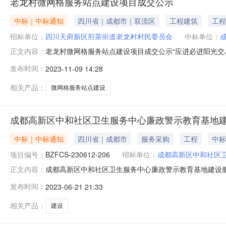
老龙村微网格服务站点建设项目成交公示
中标｜中标通知
四川省｜成都市｜双流区
工程建筑
工程
招标单位：
四川天府新区煎茶街道老龙村村民委员会
中标单位：
老龙村微网格服务站点建设项目成交公示“应进必进阳光
正文内容：
会联系人及电话彭胡怡:18788908177项目基本情
发布时间：
2023-11-09 14:28
网实格服务站点建设工作。供应商名称成都九隅一方文化传播
村两委会议成交信息公示
相关产品：
微网格服务站点建设
成都高新区中和社区卫生服务中心廉政警示教育基地
中标｜中标通知
四川省｜成都市
服务采购
工程
中标
项目编号：
BZFCS-230612-206
招标单位：
成都高新区中和社区
成都高新区中和社区卫生服务中心廉政警示教育基地建设服务采购
正文内容：
新区中和社区卫生服务中心廉政警示教育基地建设服务采购
发布时间：
2023-06-21 21:33
栋1单元1层1号A219室中标（成交）金额：39.500
相关产品：
建设