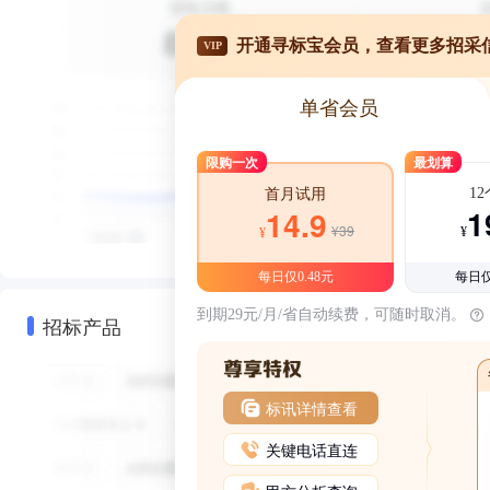
开通寻标宝会员，查看更多招采
VIP
单省会员
限购一次
最划算
1
首月试用
1
14.9
¥39
¥
¥
每日仅0.48元
每日仅
到期29元/月/省自动续费，可随时取消。
招标产品
标讯详情查看
关键电话直连